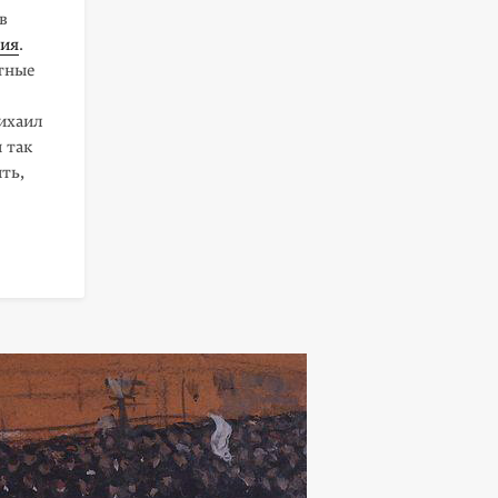
в
ния
.
тные
ха­ил
 так
ть,