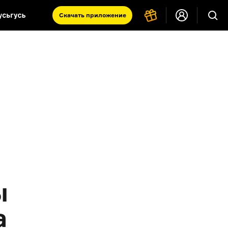
Скачать
приложение
Запад и Восток: история культур
Что такое античность
я комната
ы
а