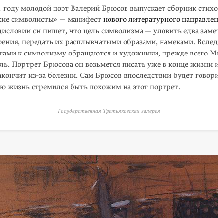
4 году молодой поэт Валерий Брюсов выпускает сборник стихо
кие символисты» — манифест
нового литературного направле
дисловии он пишет, что цель символизма — уловить едва заме
оения, передать их расплывчатыми образами, намеками. Вслед
этами к символизму обращаются и художники, прежде всего Ми
ль. Портрет Брюсова он возьмется писать уже в конце жизни и
закончит
из-за
болезни. Сам Брюсов впоследствии будет гово­ри
сю жизнь стремился быть похожим на этот портрет.
Государственная Третьяковская галерея