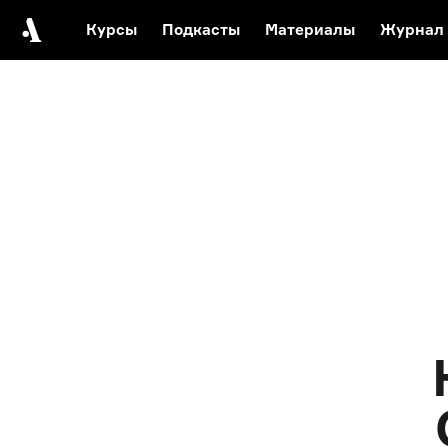
Курсы
Подкасты
Материалы
Журнал
Автор среди нас
Еврейски
Видеоистория русск
Русское 