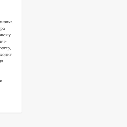
­новка
тра
новому
ич-
еатр,
иходит
да
ли