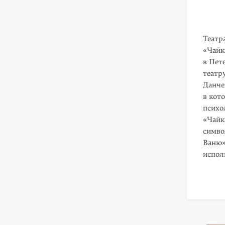
Театр
«Чайк
в Пет
театр
Данче
в кот
психо
«Чайк
симво
Ваню»
испол