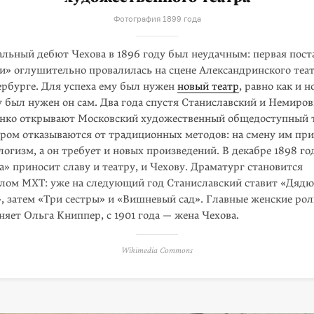
Фотография 1899 года
альный дебют Чехова в 1896 году был неудачным: первая поста
и» оглушительно провалилась на сцене Александринского теа
ербурге. Для успеха ему был нужен
новый театр
, равно как и 
у был нужен он сам. Два года спустя Станиславский и Немиров
нко открывают Московский художественный обще­доступный т
ором отказываются от традиционных методов: на смену им пр
логизм, а он требует и новых произведений. В декабре 1898 го
а» приносит славу и театру, и Чехову. Драма­тург становится
лом МХТ: уже на сле­дующий год Станиславский ставит «Дядю
, затем «Три сестры» и «Вишневый сад». Главные женские ро
няет Ольга Книппер, с 1901 года — жена Чехова.
Wikimedia Commons