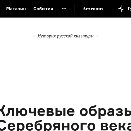
Магазин
События
й музей
Новая Третьяковка
Онлайн-университет
ой культуры
Русский язык от «гой еси» до «лол кек»
История русской культуры
искусство XX века
Русская литература XX века
Детска
Ключевые образ
Серебряного век