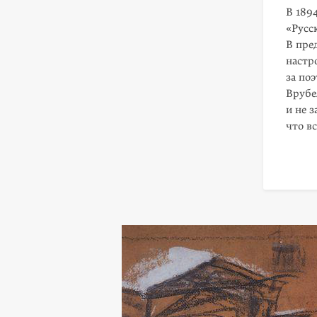
В 189
«Русс
В пре
настр
за по
Врубе
и не 
что в