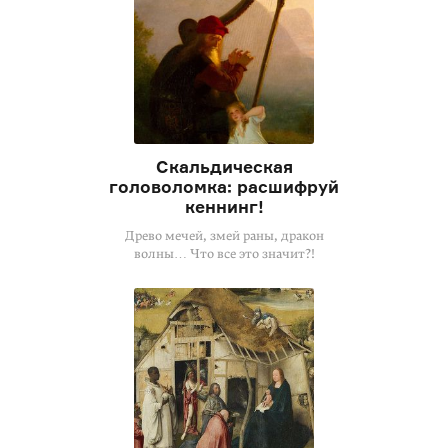
Скальдическая
головоломка: расшифруй
кеннинг!
Древо мечей, змей раны, дракон
волны… Что все это значит?!