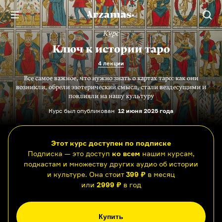
Курс
Ключ к истории таро
4 лекции
Все самое важное, что нужно знать о картах таро: как они
возникли, обрели эзотерический смысл, стали вездесущими и
повлияли на нашу культуру
Курс был опубликован
12 июня 2025 года
Этот курс доступен по подписке
Подписка — это доступ
ко всем
нашим курсам,
подкастам и множеству других аудио об истории
и культуре. Она стоит
399 ₽
в месяц
или
2999 ₽
в год
Купить