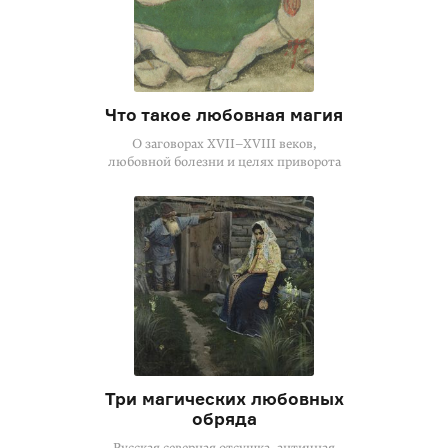
Что такое любовная магия
О заговорах XVII–XVIII веков,
любовной болезни и целях приворота
Три магических любовных
обряда
Русская северная отсушка, античная