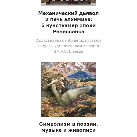
Механический дьявол
и печь алхимика:
5 кунсткамер эпохи
Ренессанса
Рассказываем о кабинетах курьезов
и чудес, удивительном явлении
XVI–XVII
веков
Символизм в поэзии,
музыке и живописи