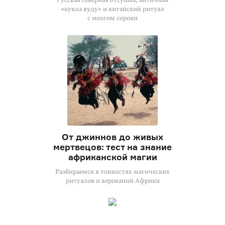
«кукла вуду» и китайский ритуал
с мозгом сороки
От джиннов до живых
мертвецов: тест на знание
африканской магии
Разбираемся в тонкостях магических
ритуалов и верований Африки