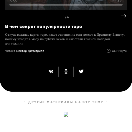
0:00
44:28
1/4
В чем секрет популярности таро
Откуда взялись карты таро, какое отношение они имеют к Древнему Египту,
почему входят в моду на рубеже веков и как стали главной колодой
для гадания
Читает
Виктор Димитриев
44 минуты
ДРУГИЕ МАТЕРИАЛЫ НА ЭТУ ТЕМУ