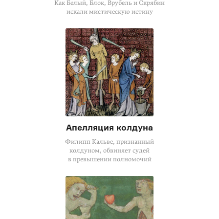
Как Белый, Блок, Врубель и Скрябин
искали мистическую истину
Апелляция колдуна
Филипп Кальве, признанный
колдуном, обвиняет судей
в превышении полномочий