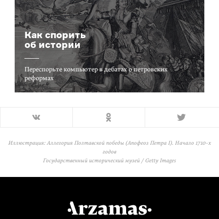
Как спорить
об истории
Переспорьте компьютер в дебатах о петровских
реформах
Иллюстрация: Аллегория Полтавской победы (Апофеоз Петра I). Начало 1710-х
годов
Государственный исторический музей / Getty Images