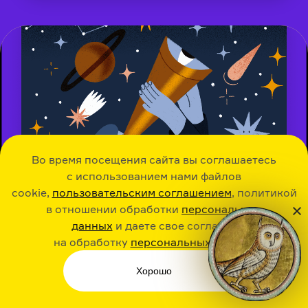
Во время посещения сайта вы соглашаетесь
с использованием нами файлов
cookie,
пользовательским соглашением
, политикой
в отношении обработки
персональных
данных
и даете свое согласие
на обработку
персональных данных
Хорошо