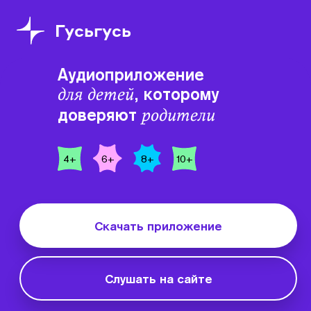
Гусьгусь
Аудиоприложен
Аудиоприложение
, которому
для детей
для
доверяют
родители
детей
4+
6+
8+
10+
Гусьгусь
Скачать приложение
Слушать на сайте