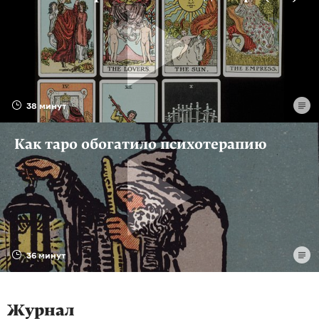
38 минут
Как таро обогатило психотерапию
36 минут
Журнал