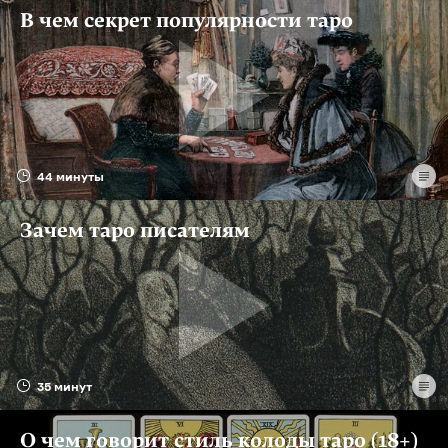
В чем секрет популярности таро
44 минуты
Зачем таро писателям
35 минут
О чем говорит стиль колоды таро (18+)