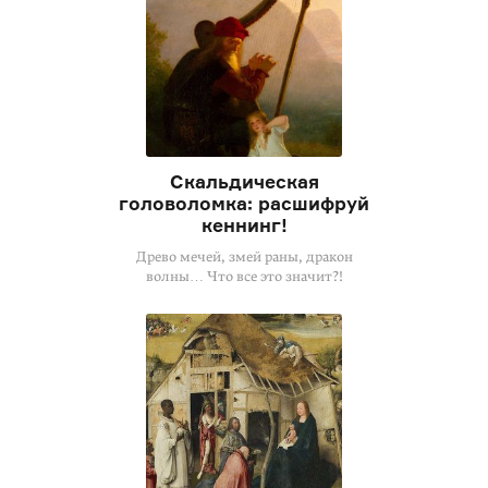
Скальдическая
головоломка: расшифруй
кеннинг!
Древо мечей, змей раны, дракон
волны… Что все это значит?!