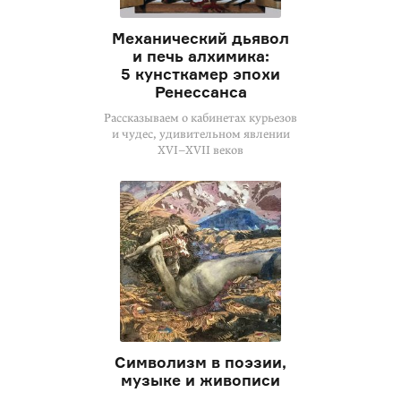
Механический дьявол
и печь алхимика:
5 кунсткамер эпохи
Ренессанса
Рассказываем о кабинетах курьезов
и чудес, удивительном явлении
XVI–XVII
веков
Символизм в поэзии,
музыке и живописи