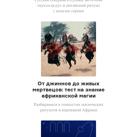
«кукла вуду» и китайский ритуал
с мозгом сороки
От джиннов до живых
мертвецов: тест на знание
африканской магии
Разбираемся в тонкостях магических
ритуалов и верований Африки