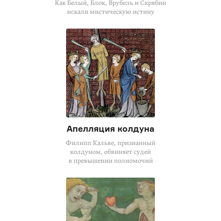
Как Белый, Блок, Врубель и Скрябин
искали мистическую истину
Апелляция колдуна
Филипп Кальве, признанный
колдуном, обвиняет судей
в превышении полномочий