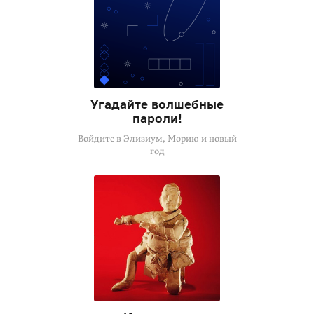
Угадайте волшебные
пароли!
Войдите в Элизиум, Морию и новый
год