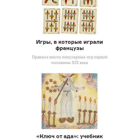
Игры, в которые играли
французы
Правила шести популярных игр первой
половины XIX века
«Ключ от ада»: учебник