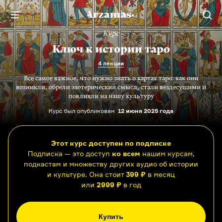
Курс
Ключ к истории таро
4 лекции
Все самое важное, что нужно знать о картах таро: как они
возникли, обрели эзотерический смысл, стали вездесущими и
повлияли на нашу культуру
Курс был опубликован
12 июня 2025 года
Этот курс доступен по подписке
Подписка — это доступ
ко всем
нашим курсам,
подкастам и множеству других аудио об истории
и культуре. Она стоит
399 ₽
в месяц
или
2999 ₽
в год
Купить