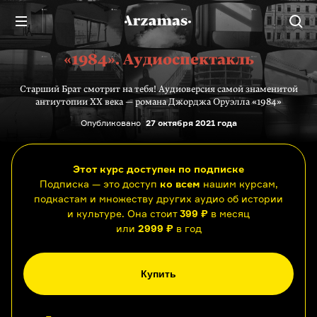
«1984». Аудиоспектакль
Старший Брат смотрит на тебя! Аудиоверсия самой знаменитой
антиутопии XX века — романа Джорджа Оруэлла «1984»
Опубликовано
27 октября 2021 года
Этот курс доступен по подписке
Подписка — это доступ
ко всем
нашим курсам,
подкастам и множеству других аудио об истории
и культуре. Она стоит
399 ₽
в месяц
или
2999 ₽
в год
Купить