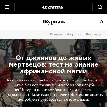
История
Искусство
Литература
От джиннов до живых
мертвецов: тест на знание
африканской магии
Как отличить волшебный фикус от неволшебного?
Какие бывают джинны? И кого народ йоруба
из Нигерии почитает больше, чем предка-
прародителя? Даже если вы ничего об этом не знаете,
попробуйте разобраться вместе с нами