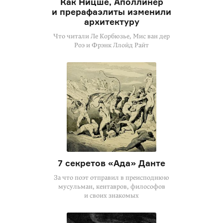
Как Ницше, Аполлинер
и прерафаэлиты изменили
архитектуру
Что читали Ле Корбюзье, Мис ван дер
Роэ и Фрэнк Ллойд Райт
7 секретов «Ада» Данте
За что поэт отправил в преисподнюю
мусульман, кентавров, философов
и своих знакомых