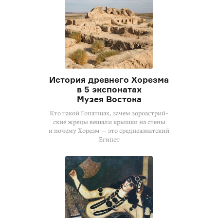
История древнего Хорезма
в 5 экспонатах
Музея Востока
Кто такой Гопатшах, зачем зороастрий­
ские жрецы вешали крышки на стены
и почему Хорезм — это среднеазиатский
Египет