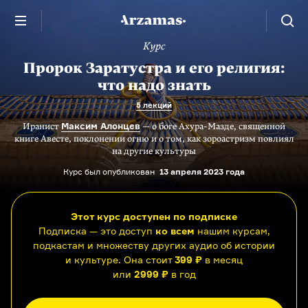
Курс
Пророк Заратустра и его религия:
что надо знать
5 лекций
Максим Алонцев
Иранист
— о боге Ахура-Мазде, священной
книге Авесте, поклонении огню и о том, как зороастризм повлиял
на другие культуры
Курс был опубликован
13 апреля 2023 года
Этот курс доступен по подписке
Подписка — это доступ
ко всем
нашим курсам,
подкастам и множеству других аудио об истории
и культуре. Она стоит
399 ₽
в месяц
или
2999 ₽
в год