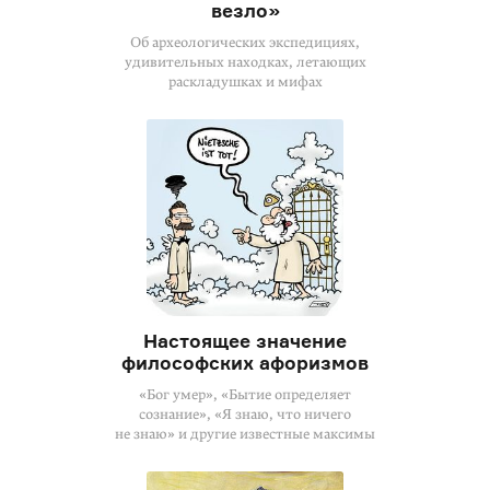
везло»
Об археологических экспедициях,
удивительных находках, летающих
раскладушках и мифах
Настоящее значение
философских афоризмов
«Бог умер», «Бытие определяет
сознание», «Я знаю, что ничего
не знаю» и другие известные максимы