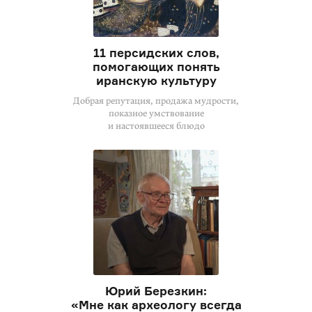
11 персидских слов,
помогающих понять
иранскую культуру
Добрая репутация, продажа мудрости,
показное умствование
и настоявшееся блюдо
Юрий Березкин:
«Мне как археологу всегда