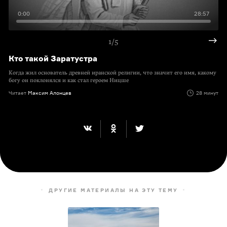
0:00
28:57
1/5
Кто такой Заратустра
Когда жил основатель древней иранской религии, что значит его имя, какому
богу он поклонялся и как стал героем Ницше
Читает
Максим Алонцев
28 минут
ДРУГИЕ МАТЕРИАЛЫ НА ЭТУ ТЕМУ