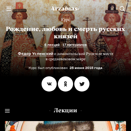
Курс
Рождение, любовь и смерть русских
князей
6 лекций
17 материалов
Федор Успенский
о домонгольской Руси и ее месте
в средневековом мире
Курс был опубликован
25 июня 2015 года
Лекции