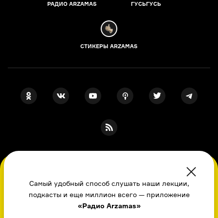
РАДИО ARZAMAS
ГУСЬГУСЬ
СТИКЕРЫ ARZAMAS
ПОДПИСКА НА НАШИ НОВОСТИ
Во время посещения сайта вы соглашаетесь
с использованием нами файлов
Самый удобный способ слушать наши лекции,
cookie,
подкасты и еще миллион всего — приложение
пользовательским соглашением
, политикой
Я даю свое согласие на обработку
персональных данных
, принимаю
«Радио Arzamas»
в отношении обработки
персональных
политику в отношении обработки
персональных данных