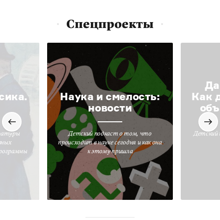
Спецпроекты
Да
сика.
Наука и смелость:
Как 
новости
объ
ратуры
Детский подкаст о том, что
Детский 
вных
происходит в науке сегодня и как она
программы
к этому пришла