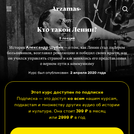
Курс
Кто такой Ленин?
5 лекций
Александр Шубин
Историк
— о том, как Ленин стал лидером
большевиков, возглавил революцию и победил своих врагов, как
он учился управлять страной и как менялись его представления
о верном пути к коммунизму
Курс был опубликован
2 апреля 2020 года
Этот курс доступен по подписке
Подписка — это доступ
ко всем
нашим курсам,
подкастам и множеству других аудио об истории
и культуре. Она стоит
399 ₽
в месяц
или
2999 ₽
в год