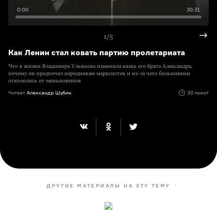
0:00
30:31
1/5
Как Ленин стал ковать партию пролетариата
Что в жизни Владимира Ульянова изменила казнь его брата Александра,
почему он предпочел народникам марксистов и из-за чего большевики
откололись от меньшевиков
Читает
Александр Шубин
30 минут
ДРУГИЕ МАТЕРИАЛЫ НА ЭТУ ТЕМУ