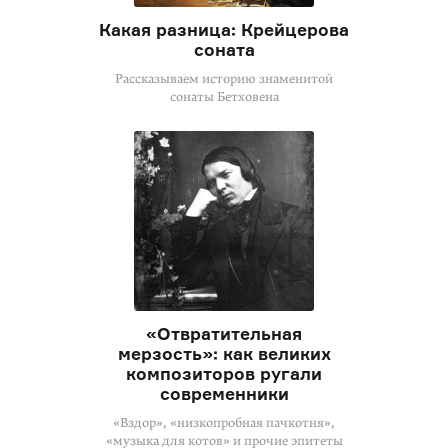
Какая разница: Крейцерова
соната
Рассказываем историю знаменитой
сонаты Бетховена
«Отвратительная
мерзость»: как великих
композиторов ругали
современники
«Вздор», «низкопробная пачкотня»,
«музыка для котов» и прочие эпитеты