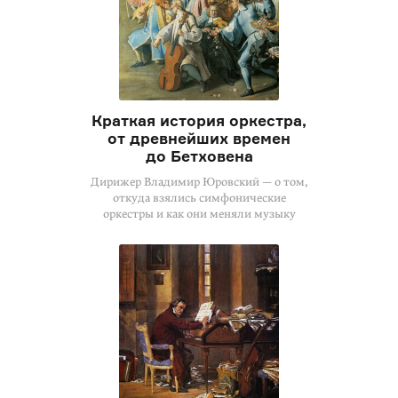
Краткая история оркестра,
от древнейших времен
до Бетховена
Дирижер Владимир Юровский — о том,
откуда взялись симфонические
оркестры и как они меняли музыку