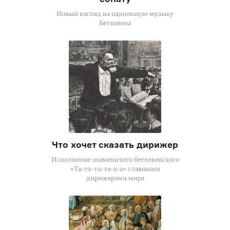
Новый взгляд на надоевшую музыку
Бетховена
Что хочет сказать дирижер
Исполнение знаменитого бетховенского
«Та-та-та-та-а-а»
главными
дирижерами мира