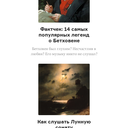
Фактчек: 14 самых
популярных легенд
о Бетховене
Бетховен был глухим? Несчастлив в
любви? Его музыку никто не слушал?
Как слушать Лунную
сонату