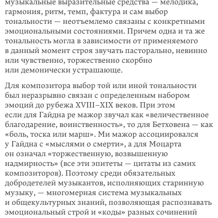
музыкальные выразительные средства — мелодика,
гармония, ритм, темп, фактура и сам выбор
тональности — неотъемлемо связаны с конкретными
эмоциональными состояниями. Причем одна и та же
тональность могла в зависимости от применяемого
в данный момент строя звучать пасторально, невинно
или чувственно, торжественно скорбно
или демонически устрашающе.
Для композитора выбор той или иной тональности
был неразрывно связан с определенным набором
эмоций до рубежа XVIII–XIX веков. При этом
если для Гайдна ре мажор звучал как «величественное
благодарение, воинственность», то для Бетховена — как
«боль, тоска или марш». Ми мажор ассоциировался
у Гайдна с «мыслями о смерти», а для Моцарта
он означал «торжественную, возвышенную
надмирность» (все эти эпитеты — цитаты из самих
композиторов). Поэтому среди обязательных
добродетелей музыкантов, исполняющих старинную
музыку, — многомерная система музыкальных
и общекультурных знаний, позволяющая распознавать
эмоциональный строй и «коды» разных сочинений