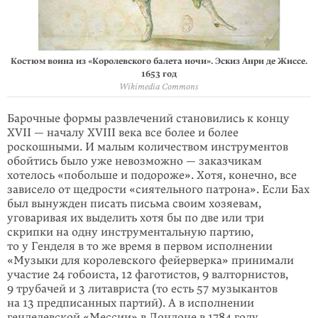
Костюм воина из «Королевского балета ночи». Эскиз Анри де Жиссе.
1653 год
Wikimedia Commons
Барочные формы развлечений становились к концу
XVII — началу XVIII века все более и более
роскошными. И малым количеством инструментов
обойтись было уже невозможно — заказчикам
хотелось «побольше и подороже». Хотя, конечно, все
зависело от щедрости «сиятельного патрона». Если Бах
был вынужден писать письма своим хозяевам,
уговаривая их выделить хотя бы по две или три
скрипки на одну инструментальную партию,
то у Генделя в то же время в первом исполнении
«Музыки для королевского фейерверка» принимали
участие 24 гобоиста, 12 фаготистов, 9 валторнистов,
9 трубачей и 3 литавриста (то есть 57 музыкантов
на 13 предписанных партий). А в испол­нении
генделевской «Мессии» в Лондоне в 1784 году