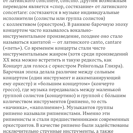
от латинского concinere, concino. Другим возможным
переводом является «спор, состязание» от латинского
concertare: состязаются в музыке индивидуальные
исполнители (солисты или группа солистов)
с коллективом (оркестром). В раннюю барочную эпоху
концертом часто называлось вокально-
инструментальное произведение, позднее оно стало
называться кантатой — от латинского сanto, cantare
(«петь»). Со временем концерты стали чисто
инструментальным жанром (хотя среди произведений
XX века можно встретить и такую редкость, как
Концерт для голоса с оркестром Рейнгольда Глиэра).
Барочная эпоха делала различие между сольным
концертом (один инструмент и аккомпанирующий
ему оркестр) и «большим концертом» (кончерто
гроссо), где музыка передавалась между маленькой
группой солистов (концертино) и группой с бóльшим
количеством инструментов (рипиено, то есть
«начинка», «наполнение»). Музыкантов группы
рипиено называли рипиенистами. Именно эти
рипиенисты и стали предшественниками современных
оркестрантов. В качестве рипиено были задействованы
исключительно струнные инструменты, а также