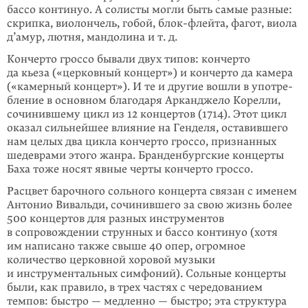
бассо континуо. А солисты могли быть самые разные:
скрипка, виолончель, гобой, блок-флейта, фагот, виола
д’амур, лютня, мандолина и т. д.
Кончерто гроссо бывали двух типов: кончерто
да кьеза («церковный концерт») и кончерто да камера
(«камерный концерт»). И те и другие вошли в употре­
бление в основном благодаря Арканджело Корелли,
сочинившему цикл из 12 концертов (1714). Этот цикл
оказал сильнейшее влияние на Генделя, оставившего
нам целых два цикла кончерто гроссо, признанных
шедеврами этого жанра. Бранденбургские концерты
Баха тоже носят явные черты кончерто гроссо.
Расцвет барочного сольного концерта связан с именем
Антонио Вивальди, сочинившего за свою жизнь более
500 концертов для разных инструментов
в сопровождении струнных и бассо континуо (хотя
им написано также свыше 40 опер, огромное
количество церковной хоровой музыки
и инструменталь­ных симфоний). Сольные концерты
были, как правило, в трех частях с чередованием
темпов: быстро — медленно — быстро; эта структура