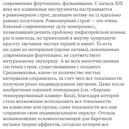
современных фортепиано, фальшивыми. С начала XIX
века все клавишные инструменты настраиваются
в равномерном строе, делящем октаву на 12 идеально
равных полутонов. Равномерный строй — это очень
близкий современному духу компромисс,
позволивший решить проблему пифагорейской коммы
раз и навсегда, но принесший в жертву природную
красоту звучания чистых терций и квинт. То есть
ни один из интервалов (кроме октавы), извлекаемых
современным фортепиано, не соответствует
натуральному звукоряду. А во всех многочисленных
системах строя, существовавших с позднего
Средневековья,
какое-то
количество чистых
интервалов сохранялось, за счет чего все тональности
получали резко индивидуальное звучание. Даже после
изобретения хорошей темперации (см. «Хорошо
темперированный клавир» Баха), благодаря которой
стало возможным использовать все тональности
на клавесине или органе, сами тональности все еще
сохраняли свою индивидуальную окраску. Отсюда
возникновение основополагающей для барочной
музыки теории аффектов, согласно которой все