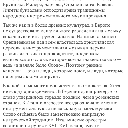
Брукнера, Малера, Бартока, Стравинского, Равеля,
Лигети буквально оплодотворена традициями
народного инструментального музицирования.
Так же как и в более древних культурах, в Европе
не существовало изначального разделения на музыку
вокальную и инструментальную. Начиная с раннего
Средневековья над всем властвовала христианская
церковь, а инструментальная музыка в церкви
развивалась как сопровожде­ние, поддержка
евангельского слова, которое всегда главенствовало —
ведь «в начале было Слово». Поэтому ранние
капеллы — это и люди, которые поют, и люди, которые
поющим аккомпанируют.
В какой-то момент появляется слово «оркестр». Хотя
не всюду одновре­менно. В Германии, например, это
слово утвердилось гораздо позднее, чем в романских
странах. В Италии orchestra всегда означало именно
инструментальную, а не вокальную часть музыки.
Слово orchestra было заимствовано напрямую
из греческой традиции. Итальянские оркестры
возникли на рубеже XVI–XVII веков, вместе