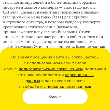
стала доминирующей и в более поздних образцах
инструментального концерта — вплоть до начала
XXI века. Самым знаменитым творением Вивальди
стал цикл «Времена года» (1725) для скрипки
и струнного оркестра, в котором каждому концерту
предпослано стихотворение (возможно,
принадлежащее перу самого Вивальди). Стихи
описывают основные настроения и события того или
иного времени года, которые затем воплощаются
в самой музыке. Эти четыре концерта, бывшие частью
большего цикла из 12 концертов под названием
«Состязание гармонии и изобретения», считаются
Во время посещения сайта вы соглашаетесь
сегодня одним из первых примеров программной
с использованием нами файлов
музыки.
cookie,
пользовательским соглашением
, политикой
Продолжили и развили эту традицию Гендель и Бах.
в отношении обработки
персональных
Причем Гендель сочинил среди прочих 16 органных
данных
и даете свое согласие
концертов, а Бах помимо традиционных в то время
на обработку
персональных данных
концертов для одной и двух скрипок писал также
концерты для клавесина, являвшегося доселе
Хорошо
исключительно инструментом группы бассо континуо.
Так что Баха можно считать прародителем
современного фортепианного концерта.