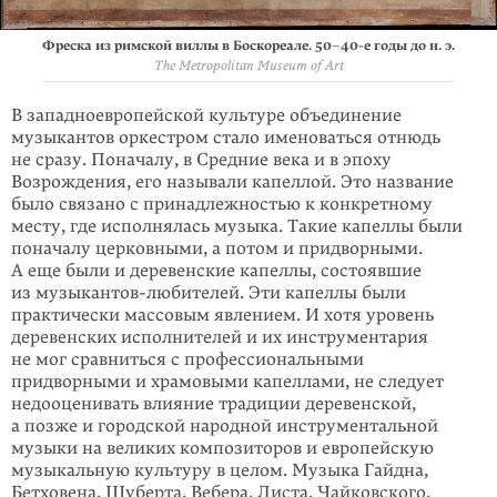
Фреска из римской виллы в Боскореале. 50–40-е годы до н. э.
The Metropolitan Museum of Art
В западноевропейской культуре объединение
музыкантов оркестром стало именоваться отнюдь
не сразу. Поначалу, в Средние века и в эпоху
Возрожде­ния, его называли капеллой. Это название
было связано с принадлеж­ностью к конкретному
месту, где исполнялась музыка. Такие капеллы были
поначалу церковными, а потом и придворными.
А еще были и деревенские капеллы, состоявшие
из музыкантов-любителей. Эти капеллы были
практически массовым явлением. И хотя уровень
деревенских исполнителей и их инструментария
не мог сравниться с профессиональными
придворными и храмовыми капеллами, не следует
недооценивать влияние традиции деревенской,
а позже и городской народной инструментальной
музыки на великих композиторов и европейскую
музыкальную культуру в целом. Музыка Гайдна,
Бетховена, Шуберта, Вебера, Листа, Чайковского,