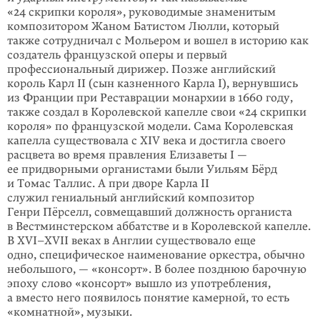
«24 скрипки короля», руководимые знаменитым
композитором Жаном Батистом Люлли, который
также сотрудничал с Мольером и вошел в историю как
создатель французской оперы и первый
профессиональный дирижер. Позже английский
король Карл II (сын казненного Карла I), вернувшись
из Франции при Реставрации монархии в 1660 году,
также создал в Королевской капелле свои «24 скрипки
короля» по французской модели. Сама Королевская
капелла существовала с XIV века и достигла своего
расцвета во время правления Елизаветы I —
ее придворными органистами были Уильям Бёрд
и Томас Таллис. А при дворе Карла II
служил гениальный английский композитор
Генри Пёрселл, совмещавший должность органиста
в Вестминстерском аббатстве и в Королевской капелле.
В XVI–XVII веках
в Англии существовало еще
одно, специфическое наименование оркестра, обычно
небольшого, — «консорт». В более позднюю барочную
эпоху слово «консорт» вышло из употребления,
а вместо него появилось понятие камерной, то есть
«комнатной», музыки.