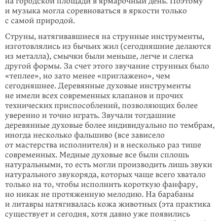
на городской площади в ярмарочный день. Поэтому
и музыка могла соревноваться в яркости только
с самой природой.
Струны, натягивавшиеся на струнные инструменты,
изготовлялись из бычьих жил (сегодняшние делаются
из металла), смычки были меньше, легче и слегка
другой формы. За счет этого звучание струнных было
«теплее», но зато менее «приглажено», чем
сегодняшнее. Деревянные духовые инструменты
не имели всех современных клапанов и прочих
технических приспособлений, позволя­ющих более
уверенно и точно играть. Звучали тогдашние
деревянные духовые более индивидуально по тембрам,
иногда несколько фальшиво (все зависело
от мастерства исполнителя) и в несколько раз тише
современных. Медные духовые все были сплошь
натуральными, то есть могли производить лишь звуки
натурального звукоряда, которых чаще всего хватало
только на то, чтобы исполнить короткую фанфару,
но никак не протяженную мелодию. На барабаны
и литавры натягивалась кожа животных (эта практика
существует и сегодня, хотя давно уже появились