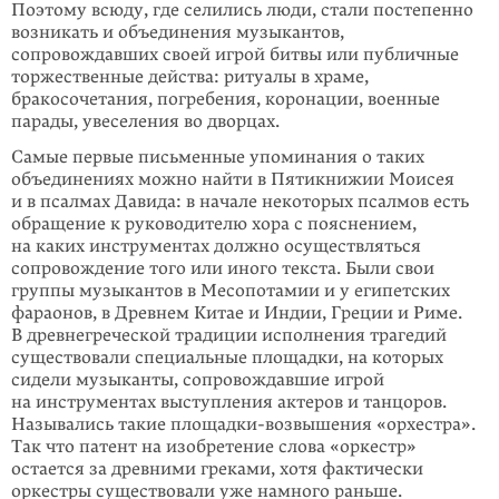
Поэтому всюду, где селились люди, стали постепенно
возникать и объединения музыкантов,
сопровождавших своей игрой битвы или публичные
торжественные действа: ритуалы в храме,
бракосочетания, погребения, коронации, военные
парады, увеселения во дворцах.
Самые первые письменные упоминания о таких
объединениях можно найти в Пятикнижии Моисея
и в псалмах Давида: в начале некоторых псалмов есть
обращение к руководителю хора с пояснением,
на каких инструментах должно осуществляться
сопровождение того или иного текста. Были свои
группы музыкантов в Месопотамии и у египетских
фараонов, в Древнем Китае и Индии, Греции и Риме.
В древнегреческой традиции исполнения трагедий
существовали специальные площадки, на которых
сидели музыканты, сопровождавшие игрой
на инструментах выступления актеров и танцоров.
Назывались такие площадки-возвышения «орхестра».
Так что патент на изобретение слова «оркестр»
остается за древними греками, хотя фактически
оркестры существовали уже намного раньше.