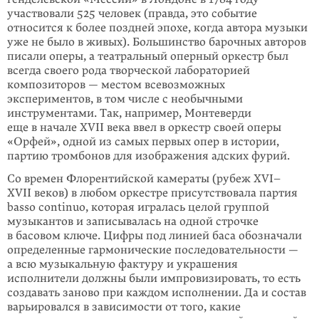
участвовали 525 человек (правда, это событие
относится к более поздней эпохе, когда автора музыки
уже не было в живых). Большинство барочных авторов
писали оперы, а театральный оперный оркестр был
всегда своего рода творческой лабораторией
композиторов — местом всевозможных
экспериментов, в том числе с необычными
инструментами. Так, например, Монтеверди
еще в начале XVII века ввел в оркестр своей оперы
«Орфей», одной из самых первых опер в истории,
партию тромбонов для изображения адских фурий.
Со времен Флорентийской камераты (рубеж XVI–
XVII веков) в любом оркестре присутствовала партия
basso continuo, которая игралась целой группой
музыкантов и записывалась на одной строчке
в басовом ключе. Цифры под линией баса обозначали
определенные гармонические последовательности —
а всю музыкальную фактуру и украшения
исполнители должны были импровизировать, то есть
создавать заново при каждом исполнении. Да и состав
варьировался в зависимости от того, какие