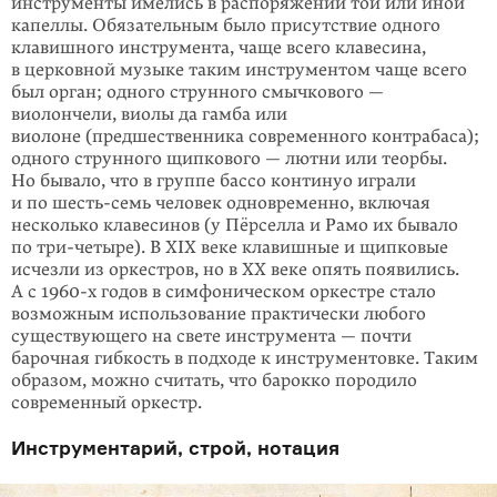
инструменты имелись в распоряжении той или иной
капеллы. Обязательным было присутствие одного
клавишного инструмента, чаще всего клавесина,
в церковной музыке таким инструментом чаще всего
был орган; одного струнного смычкового —
виолончели, виолы да гамба или
виолоне (предшественника современного контрабаса);
одного струнного щипкового — лютни или теорбы.
Но бывало, что в группе бассо континуо играли
и по шесть-семь человек одновременно, включая
несколько клавесинов (у Пёрселла и Рамо их бывало
по три-четыре). В XIX веке клавишные и щипковые
исчезли из оркестров, но в XX веке опять появились.
А с 1960-х годов в симфоническом оркестре стало
возможным использование практически любого
существующего на свете инструмента — почти
барочная гибкость в подходе к инструментовке. Таким
образом, можно считать, что барокко породило
современный оркестр.
Инструментарий, строй, нотация