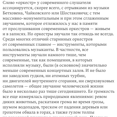
Слово «оркестр» у современного слушателя
ассоциируется, скорее всего, с отрывками из музыки
Бетховена, Чайковского или Шостаковича; с тем
массивно-монументальным и при этом сглаженным
звучанием, которое отложилось у нас в памяти
от прослушивания современных оркестров — живьем
и в записях. Но оркестры звучали так отнюдь не всегда.
Среди многих отличий старинных оркестров
от современных главное — инструменты, которыми
пользовались музыканты. В частности, все
инструменты звучали намного тише, чем
современные, так как помещения, в которых
исполняли музыку, были (в основном) значительно
меньше современных концертных залов. И не было
ни заводских гудков, ни атомных турбин,
ни двигателей внутреннего сгорания, ни сверхзвуковых
самолетов — общее звучание человеческой жизни
было в несколько раз тише сегодняшнего. Ее громкость
все еще измерялась природными явлениями: ревом
диких животных, раскатами грома во время грозы,
шумом водопадов, треском от падения деревьев или
грохотом обвала в горах, а также гулом толпы