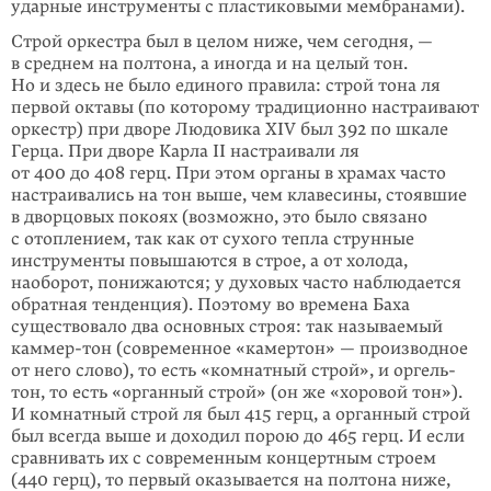
ударные инструменты с пластиковыми мембранами).
Строй оркестра был в целом ниже, чем сегодня, —
в среднем на полтона, а иногда и на целый тон.
Но и здесь не было единого правила: строй тона ля
первой октавы (по которому традиционно настраивают
оркестр) при дворе Людовика XIV был 392 по шкале
Герца. При дворе Карла II настраивали ля
от 400 до 408 герц. При этом органы в храмах часто
настраивались на тон выше, чем клавесины, стоявшие
в дворцовых покоях (возможно, это было связано
с отоплением, так как от сухого тепла струнные
инструменты повышаются в строе, а от холода,
наоборот, понижаются; у духовых часто наблюдается
обратная тенденция). Поэтому во времена Баха
существовало два основных строя: так называемый
каммер-тон (современное «камертон» — производное
от него слово), то есть «комнатный строй», и оргель-
тон, то есть «органный строй» (он же «хоровой тон»).
И комнатный строй ля был 415 герц, а органный строй
был всегда выше и доходил порою до 465 герц. И если
сравнивать их с современным концертным строем
(440 герц), то первый оказывается на полтона ниже,