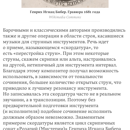
Генрих Игнац Бибер. Гравюра 1681 года
Wikimedia Commons
Барочными и классическими авторами производились
также и другие опера­ции в области строя, касавшиеся
музыки для струнных инструментов. Речь идет
о приеме, называющемся «скордатура», то
есть «перестройка струн». При этом некоторые
струны, скажем скрипки или альта, настраи­вались
на другой, нетипичный для инструмента интервал.
Благодаря этому композитор получал возмож­ность
использовать, в зависимости от тональности
сочинения, большее количество открытых струн, что
приводило к лучшему резонансу инструмента.
Но записывалась эта скордатура часто не в реальном
звучании, а в транспозиции. Поэтому без
предварительной подготовки инструмента
(и исполнителя) подобное сочинение исполнить
должным образом невозможно. Знаменитым
примером скордатуры является цикл скрипичных
сонат «Розарий (Мистерии)» Генриха Игнаца Бибера