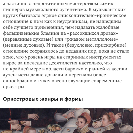
а частично с недостаточным мастерством самих
пионеров музыкального аутентизма. В музыкантских
кругах бытовало эдакое снисходительно-ирони­ческое
отношение к ним как к неудачникам, не нашедшим
себе лучшего применения, чем издавать жалобные
фальшивенькие блеяния на «рассохшихся дровах»
(деревянные духовые) или «ржавом металлоломе»
(медные духовые). И такое (безусловно, прискорбное)
отношение сохранялось до недавних пор, пока не стало
ясно, что уровень игры на старинных инструментах
вырос за последние десятилетия настолько, что
по крайней мере в области барокко и ранней классики
аутентисты давно догнали и перегнали более
однообразно и тяжеловесно звучащие современные
оркестры.
Оркестровые жанры и формы