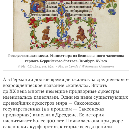
Рождественская месса. Миниатюра из Великолепного часослова
герцога Беррийского братьев Лимбург. XV век
© Ms. 65/1284, fol. 158r / Musée Condé / Wikimedia Commons
А в Германии долгое время держались за средневеково-
возрожденческое название «капелла». Вплоть
до ХХ века многие немецкие придворные оркестры
именовались капеллами. Один из ныне существующих
древнейших оркестров мира — Саксонская
государственная (а в прошлом — Саксонская
придворная) капелла в Дрездене. Ее история
насчитывает более 400 лет. Появилась она при дворе
саксонских курфюрстов, которые всегда ценили