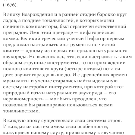
(1676).
В эпоху Возрождения и в ранней стадии барокко круг
ладов, а позднее тональностей, в которых могли
сочинять композиторы, был ограничен естественной
преградой. Имя этой преграде — пифагорейская
комма. Великий греческий ученый Пифагор первым
предложил настраивать инструменты по чистой
квинте — одному из первых интервалов натурального
звукоряда. Но выяснилось, что, если настраивать таким
образом струнные инструменты, то по прохождении
полного квинтового круга (четыре октавы) нота си-
диез звучит гораздо выше до. И с древнейших времен
музыканты и ученые старались найти идеальную
систему настройки инструментов, при которой этот
природный изъян натурального звукоряда — его
неравномерность — мог быть преодолен, что
позволило бы равноправно пользоваться всеми
тональностями.
В каждую эпоху существовали свои системы строя.
И каждая из систем имела свои особенности,
кажущиеся нашему слуху, привыкшему к звучанию