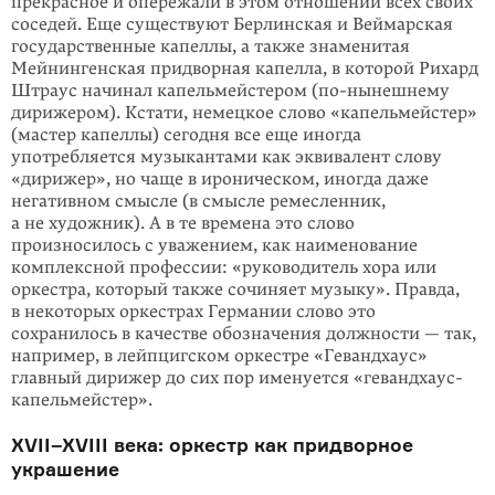
прекрасное и опережали в этом отношении всех своих
соседей. Еще существуют Берлинская и Веймарская
государственные капеллы, а также знаменитая
Мейнингенская придворная капелла, в которой Рихард
Штраус начинал капельмейстером (по-нынешнему
дирижером). Кстати, немецкое слово «капельмейстер»
(мастер капеллы) сегодня все еще иногда
употребляется музыкантами как эквивалент слову
«дирижер», но чаще в ироническом, иногда даже
негативном смысле (в смысле ремесленник,
а не художник). А в те времена это слово
произносилось с уважением, как наименование
комплексной профессии: «руководитель хора или
оркестра, который также сочиняет музыку». Правда,
в некоторых оркестрах Германии слово это
сохранилось в качестве обозначения должности — так,
например, в лейпцигском оркестре «Гевандхаус»
главный дирижер до сих пор именуется «гевандхаус-
капельмейстер».
XVII–XVIII века: оркестр как придворное
украшение