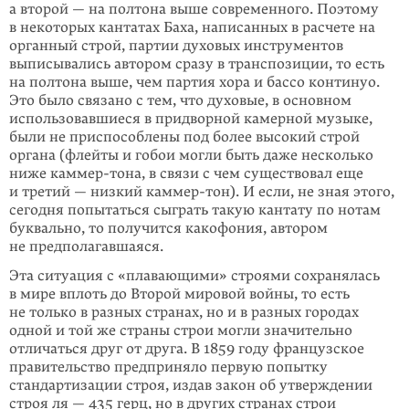
а второй — на полтона выше современного. Поэтому
в некоторых кантатах Баха, написанных в расчете на
органный строй, партии духовых инструментов
выписывались автором сразу в транспозиции, то есть
на полтона выше, чем партия хора и бассо континуо.
Это было связано с тем, что духовые, в основном
использовавшиеся в придворной камерной музыке,
были не приспособлены под более высокий строй
органа (флейты и гобои могли быть даже несколько
ниже каммер-тона, в связи с чем существовал еще
и третий — низкий каммер-тон). И если, не зная этого,
сегодня попытаться сыграть такую кантату по нотам
буквально, то получится какофония, автором
не предполагавшаяся.
Эта ситуация с «плавающими» строями сохранялась
в мире вплоть до Второй мировой войны, то есть
не только в разных странах, но и в разных городах
одной и той же страны строи могли значительно
отличаться друг от друга. В 1859 году французское
правительство предприняло первую попытку
стандартизации строя, издав закон об утверждении
строя ля — 435 герц, но в других странах строи