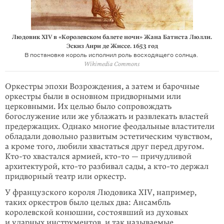
Людовик XIV в «Королевском балете ночи» Жана Батиста Люлли.
Эскиз Анри де Жиссе. 1653 год
В постановке король исполнил роль восходящего солнца.
Wikimedia Commons
Оркестры эпохи Возрождения, а затем и барочные
оркестры были в основном придворными или
церковными. Их целью было сопровождать
богослужение или же ублажать и развлекать властей
предержащих. Однако многие феодальные властители
обладали довольно развитым эстетическим чувством,
а кроме того, любили хвастаться друг перед другом.
Кто-то
хвастался армией,
кто-то
— причудливой
архитектурой,
кто-то
разбивал сады, а
кто-то
держал
придворный театр или оркестр.
У французского короля Людовика XIV, например,
таких оркестров было целых два: Ансамбль
королевской конюшни, состоявший из духовых
и ударных инструментов, и так называемые