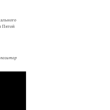
кального
ы Пятой
мпозитор