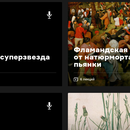
Фламандская 
 суперзвезда
от натюрморт
пьянки
6 лекций