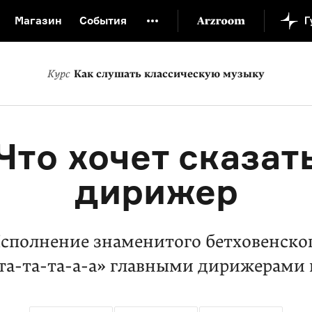
Магазин
События
й музей
Новая Третьяковка
Онлайн-университет
Курс
Как слушать классическую музыку
ой культуры
Русский язык от «гой еси» до «лол кек»
искусство XX века
Русская литература XX века
Детска
Что хочет сказат
дирижер
сполнение знаменитого бетховенско
та-та-та-а-а» главными дирижерами