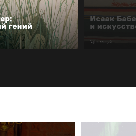
ер:
Исаак Баб
й гений
и искусств
5 лекций