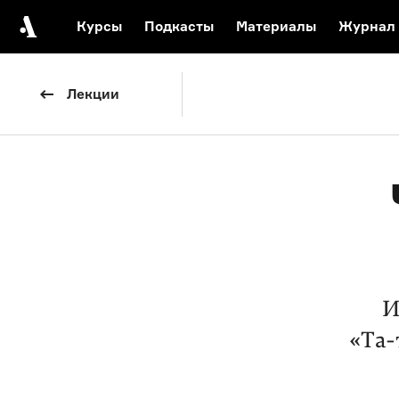
Курсы
Подкасты
Материалы
Журнал
Автор среди нас
Еврейски
Лекции
Видеоистория русск
Русское 
И
«Та-