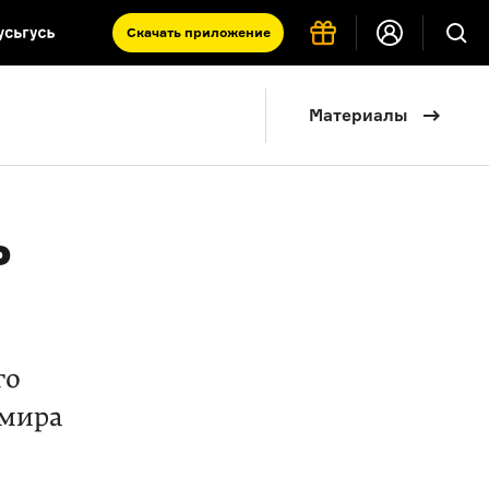
Скачать
приложение
Запад и Восток: история культур
Материалы
Что такое античность
я комната
ь
го
 мира