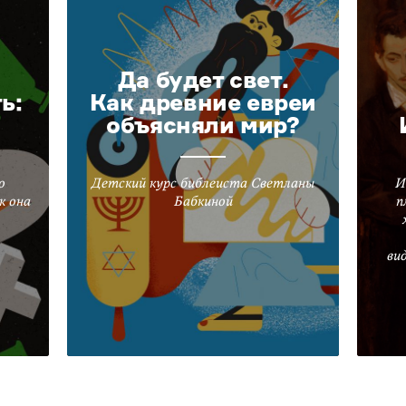
Да будет свет.
ь:
Как древние евреи
объясняли мир?
о
Детский курс библеиста Светланы
И
к она
Бабкиной
п
ви