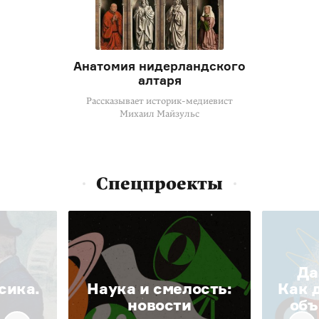
Анатомия нидерландского
алтаря
Рассказывает историк-медиевист
Михаил Майзульс
Спецпроекты
Да
сика.
Наука и смелость:
Как 
новости
объ