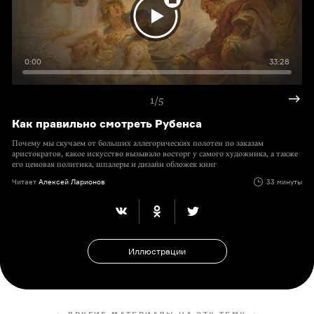
0:00
33:28
1/5
Как правильно смотреть Рубенса
Почему мы скучаем от больших аллегорических полотен по заказам
аристократов, какое искусство вызывало восторг у самого художника, а также
его ценовая политика, шпалеры и дизайн обложек книг
Читает
Алексей Ларионов
33 минуты
Иллюстрации
ДРУГИЕ МАТЕРИАЛЫ НА ЭТУ ТЕМУ