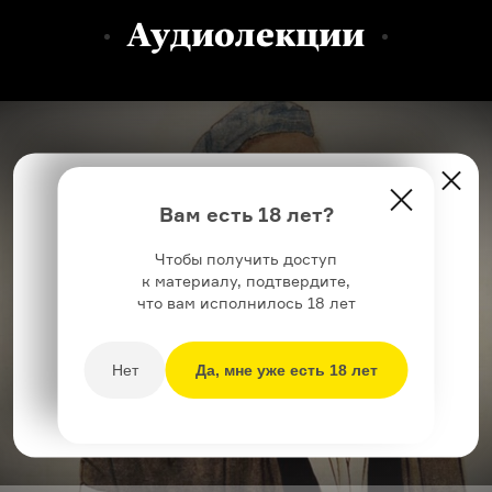
Аудиолекции
Это аудио доступно только по подписке.
Вам есть 18 лет?
Подписка стоит
399 ₽
в месяц или
2999 ₽
в год
Чтобы получить доступ
и дает доступ
ко всем
лекциям, подкастам
к материалу, подтвердите,
и другим аудио Arzamas
что вам исполнилось 18 лет
Купить
Нет
Да, мне уже есть 18 лет
Если у вас уже есть подписка, нажмите
сюда