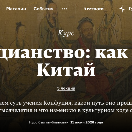
Магазин
События
й музей
Новая Третьяковка
Онлайн-университет
Курс
ой культуры
Русский язык от «гой еси» до «лол кек»
искусство XX века
Русская литература XX века
Детска
ианство: как
Китай
5 лекций
чем суть учения Конфуция, какой путь оно про
 тысячелетия
и что изменило в культурном коде 
Курс был опубликован
11 июня 2026 года