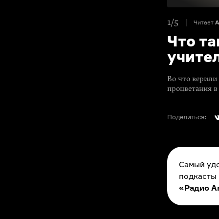
1/5
Читает
А
Что та
учител
Во что верили
процветания в
Поделиться:
Самый удо
подкасты
«Радио A