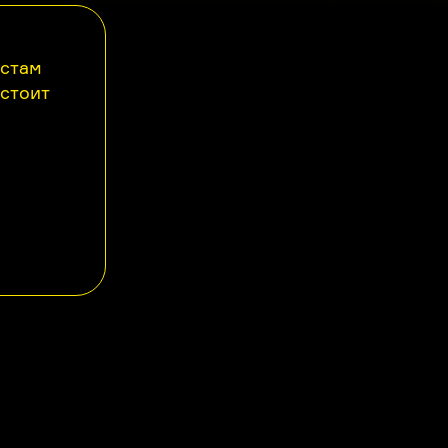
астам
 стоит