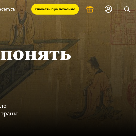
Скачать
приложение
Запад и Восток: история культур
Что такое античность
я комната
 понять
шло
страны