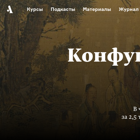
Курсы
Подкасты
Материалы
Журнал
Автор среди нас
Еврейски
Видеоистория русск
Русское 
Конфуц
В 
за
2,5