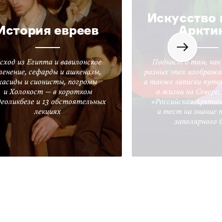
Искусство 
История евреев
Аркти
сход из Египта и вавилонское
Подкаст о том, как
ленение, сефарды и ашкеназы,
разных эпох изобража
хасиды и сионисты, погромы
а также записки путе
и Холокост — в коротком
о жизни на Севере
деоликбезе и 13 обстоятельных
«Российская Арктик
лекциях
и тест на знание 
заполярного 