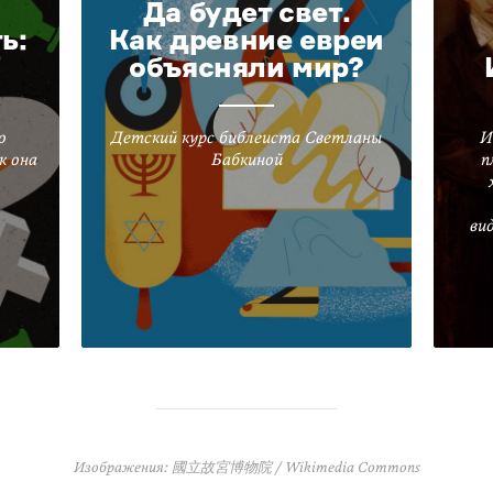
Да будет свет.
ь:
Как древние евреи
объясняли мир?
о
Детский курс библеиста Светланы
И
к она
Бабкиной
п
ви
Изображения: 國立故宮博物院 / Wikimedia Commons