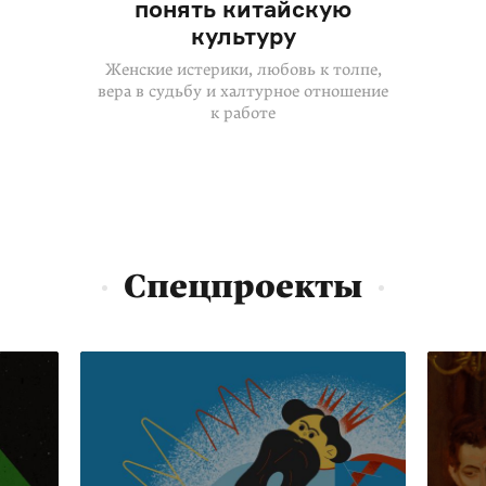
понять китайскую
культуру
Женские истерики, любовь к толпе,
вера в судьбу и халтурное отношение
к работе
Спецпроекты