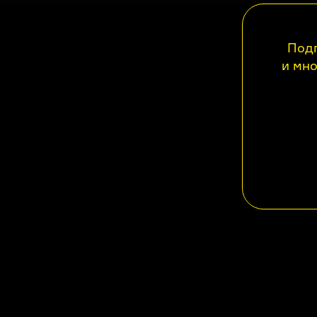
Подп
и мно