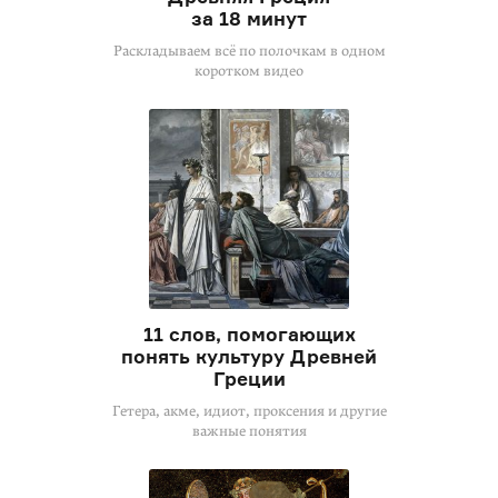
за 18 минут
Раскладываем всё по полочкам в одном
коротком видео
11 слов, помогающих
понять культуру Древней
Греции
Гетера, акме, идиот, проксения и другие
важные понятия