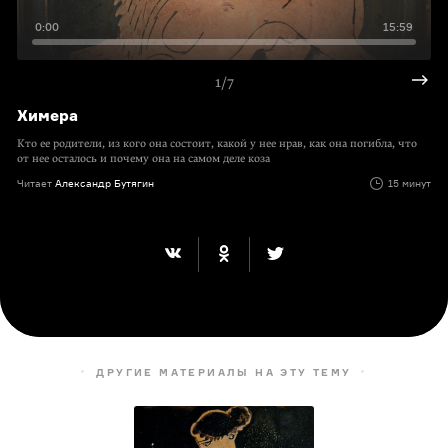
0:00
15:59
1/7
Химера
Кто ее родители, из кого она состоит, какой у нее нрав, как она погибла, что
от нее осталось и почему она на самом деле коза
Читает
Александр Бутягин
15 минут
ДРУГИЕ МАТЕРИАЛЫ НА ЭТУ ТЕМУ