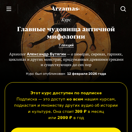
Курс
Главные чудовища античной
мифологии
7 лекций
Александр Бутягин
Археолог
— о химерах, сиренах, гарпиях,
циклопах и других монстрах, придуманных древними греками
и существующих до сих пор
Курс был опубликован
12 февраля 2026 года
Этот курс доступен по подписке
Подписка — это доступ
ко всем
нашим курсам,
подкастам и множеству других аудио об истории
и культуре. Она стоит
399 ₽
в месяц
или
2999 ₽
в год