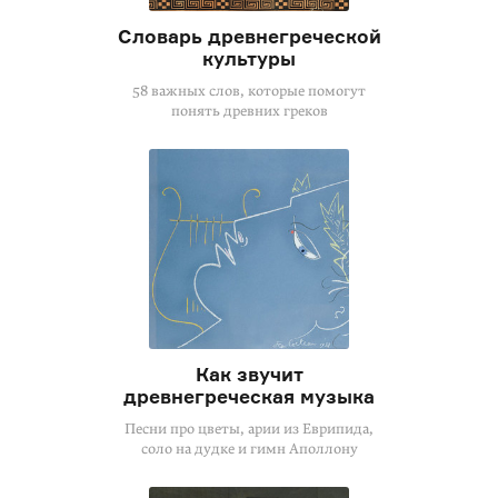
Словарь древнегреческой
культуры
58 важных слов, которые помогут
понять древних греков
Как звучит
древнегреческая музыка
Песни про цветы, арии из Еврипида,
соло на дудке и гимн Аполлону