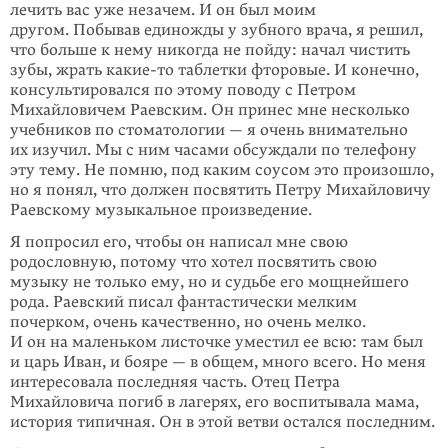
лечить вас уже незачем. И он был моим
другом. Побывав единожды у зубного врача, я решил,
что больше к нему никогда не пойду: начал чистить
зубы, жрать какие-то таблетки фторовые. И конечно,
консультировался по этому поводу с Петром
Михайловичем Раевским. Он принес мне несколько
учебников по стоматологии — я очень внимательно
их изучил. Мы с ним часами обсуждали по телефону
эту тему. Не помню, под каким соусом это произошло,
но я понял, что должен посвятить Петру Михайловичу
Раевскому музыкальное произведение.
Я попросил его, чтобы он написал мне свою
родословную, потому что хотел посвятить свою
музыку не только ему, но и судьбе его мощнейшего
рода. Раевский писал фантастически мелким
почерком, очень качественно, но очень мелко.
И он на маленьком листочке уместил ее всю: там был
и царь Иван, и бояре — в общем, много всего. Но меня
интересовала последняя часть. Отец Петра
Михайловича погиб в лагерях, его воспитывала мама,
история типичная. Он в этой ветви остался последним.