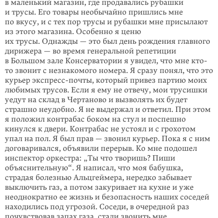
в маленький магазин, где продавались рубашки
и трусы. Его товары необычайно пришлись мне
по вкусу, и с тех пор трусы и рубашки мне присылают
из этого магазина. Особенно я ценю
их трусы. Однажды — это был день рождения главного
дирижера — во время генеральной репетиции
в Большом зале Консерватории я увидел, что мне кто-
то звонит с незнакомого номера. Я сразу понял, что это
курьер экспресс-почты, который привез партию моих
любимых трусов. Если я ему не отвечу, мои трусишки
уедут на склад в Чертаново и вызволять их будет
страшно неудобно. Я не выдержал и ответил. При этом
я положил контрабас боком на стул и поспешно
кинулся к двери. Контрабас не устоял и с грохотом
упал на пол. Я был прав — звонил курьер. Пока я с ним
договаривался, объявили перерыв. Ко мне подошел
инспектор оркестра: „Ты что творишь? Пиши
объяснительную“. Я написал, что моя бабушка,
страдая болезнью Альцгеймера, нередко забывает
выключить газ, а потом закуривает на кухне и уже
неоднократно ее жизнь и безопасность наших соседей
находились под угрозой. Соседи, в очередной раз
почувствовав запах газа, стали звонить мне,