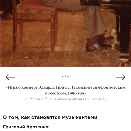
2 / 2
1 / 2
«Играю концерт Эдварда Грига с Луганским симфоническим
«Играю концерт Эдварда Грига с Луганским симфоническим
оркестром, 1990 год»
оркестром, 1990 год»
© Фотография из личного архива Петра Айду
© Фотография из личного архива Петра Айду
О том, как становятся музыкантами
Григорий Кротенко: