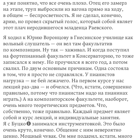
а уже понятно, что все очень плохо. Отец его замерз
на этапе, труп выбросили из вагона прямо на ходу,
в общем — беспросветность. Я не сделал, конечно,
арию, но провел скрытый голос, который собой являет
этот плач неродившегося младенца Раевского.
Я ходил к Юрию Воронцову в Гнесинское училище как
вольный слушатель — он вел там факультатив
по композиции. Ну так — хаживал. И когда поступил
на фортепианный факультет в Консерваторию, то тоже
записался к нему. Но проучился я всего год, а потом
свалил. По двум основным причинам. Одна состояла
в том, что я просто не справлялся. У пианистов
нагрузка — не бей лежачего. На первом курсе у нас
лекций раз-два — и обчелся. (Что, кстати, совершенно
правильно, потому что пианистам надо на пианинах
играть.) А на композиторском факультете, наоборот,
очень много теоретических предметов. Что,
собственно, тоже правильно. Каждый предмет являет
собой и курс лекций, и индивидуальные занятия.
Я с Буцко
занимался инструментовкой. Это было
очень круто, конечно. Общение с ним невероятно
ценно. Мощный чувак. Он мне подарил, кстати, много