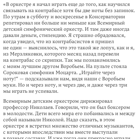
«В оркестре я начал играть еще до того, как научился
связывать на контрабасе хотя бы две ноты без запинок.
По утрам в субботу и воскресенье в Консерватории
репетировал ни больше ни меньше как Всемирный
детский симфонический оркестр. И там даже иногда
давали деньги, стипендию. Я страшно обрадовался,
когда увидел, что из контрабасистов я пришел
не один — выяснилось, что это такой же лопух, как и я,
из Мерзляковки, которого месяц назад перевели
на контрабас со скрипки. Так мы познакомились
с моим лучшим другом Воробьем. На пульте стояла
Сороковая симфония Моцарта. „Играйте через
ноту!“ — подсказывали нам, видя наши с Воробьем
муки. Но и через ноту, и через две, и даже через три
мы играть не успевали.
Всемирным детским оркестром дирижировал
профессор Николаев. Говорили, что он был боксером
в молодости. Дети всего мира его побаивались и между
собой называли Николой. Надо сказать, в этом
оркестре я встретил множество отличных музыкантов,
с которыми впоследствии мы вместе выступали
в разных составах. И уже тогда они прекрасно играли,