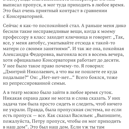
выписал пропуск, я мог туда приходить в любое время.
Это был очень приятный контраст в сравнении
с Консерваторией.
Сейчас я как-то поспокойней стал. А раньше меня дико
бесили такие несправедливые вещи, когда к моему
профессору в класс заходит ключница и говорит: „Так,
все, у меня автобус, уматывайте отсюда к такой-то
матери со своими занятиями“. И так же она, покойная
Александра Федоровна, выгоняла всех в восемь вечера,
хотя официально Консерватория работает до десяти.
У нее было такое право почему-то. Я говорил:
„Дмитрий Николаевич, а что вы не пошлете ее куда
подальше?“ Он: „Нет-нет-нет...“ Всего боялся, тоже
из репрессированной семьи.
А в театр можно было зайти в любое время суток.
Никакая охрана даже не могла и слова сказать. У них
задача там была просто сидеть и следить, чтоб ничего
не украли. Правда, была пропускная система, но если
есть пропуск — все. Как сказал Васильев: „Выпишите,
пожалуйста, Петру пропуск, чтобы он мог приходить
в наш дом“. Это был наш дом. Если уж ты там