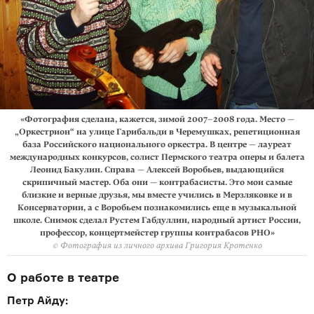
«Фотография сделана, кажется, зимой 2007–2008 года. Место —
„Оркестрион“ на улице Гарибальди в Черемушках, репетиционная
база Российского национального оркестра. В центре — лауреат
международных конкурсов, солист Пермского театра оперы и балета
Леонид Бакулин. Справа — Алексей Воробьев, выдающийся
скрипичный мастер. Оба они — контрабасисты. Это мои самые
близкие и верные друзья, мы вместе учились в Мерзляковке и в
Консерватории, а с Воробьем познакомились еще в музыкальной
школе. Снимок сделал Рустем Габдуллин, народный артист России,
профессор, концертмейстер группы контрабасов РНО»
© Фотография из личного архива Григория Кротенко
О работе в театре
Петр Айду: