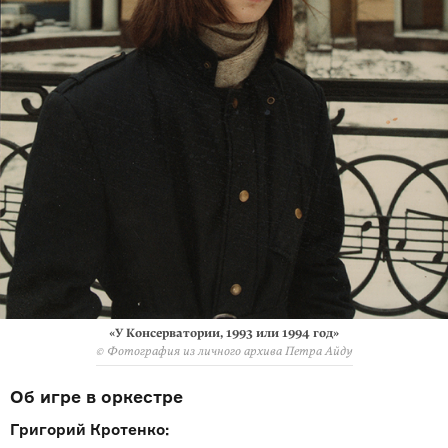
«У Консерватории, 1993 или 1994 год»
© Фотография из личного архива Петра Айду
Об игре в оркестре
Григорий Кротенко: