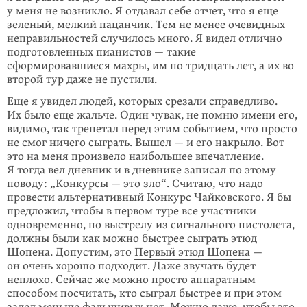
у меня не возникло. Я отдавал себе отчет, что я еще
зеленый, мелкий пацанчик. Тем не менее очевидных
неправильностей случилось много. Я видел отлично
подготовленных пианистов — такие
сформировавшиеся махры, им по тридцать лет, а их во
второй тур даже не пустили.
Еще я увидел людей, которых срезали справедливо.
Их было еще жальче. Один чувак, не помню имени его,
видимо, так трепетал перед этим событием, что просто
не смог ничего сыграть. Вышел — и его накрыло. Вот
это на меня произвело наибольшее впечатление.
Я тогда вел дневник и в дневнике записал по этому
поводу: „Конкурсы — это зло“. Считаю, что надо
провести альтернативный Конкурс Чайковского. Я бы
предложил, чтобы в первом туре все участники
одновременно, по выстрелу из сигнального пистолета,
должны были как можно быстрее сыграть этюд
Шопена. Допустим, это
Первый этюд Шопена
—
он очень хорошо подходит. Даже звучать будет
неплохо. Сейчас же можно просто аппаратным
способом посчитать, кто сыграл быстрее и при этом