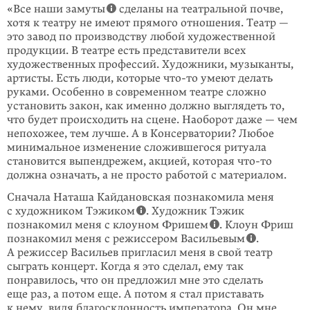
«Все наши замуты
сделаны на театральной почве,
хотя к театру не имеют прямого отношения. Театр —
это завод по производству любой художественной
продукции. В театре есть представители всех
художественных профессий. Художники, музыканты,
артисты. Есть люди, которые что-то умеют делать
руками. Особенно в современном театре сложно
установить закон, как именно должно выглядеть то,
что будет происходить на сцене. Наоборот даже — чем
непохожее, тем лучше. А в Консерватории? Любое
минимальное изменение сложившегося ритуала
становится выпендрежем, акцией, которая что-то
должна означать, а не просто работой с материалом.
Сначала Наташа Кайдановская познакомила меня
с художником Тэжиком
. Художник Тэжик
познакомил меня с клоуном Фришем
. Клоун Фриш
познакомил меня с режиссером Васильевым
.
А режиссер Васильев пригласил меня в свой театр
сыграть концерт. Когда я это сделал, ему так
понравилось, что он предложил мне это сделать
еще раз, а потом еще. А потом я стал приставать
к нему, видя благосклонность императора. Он мне