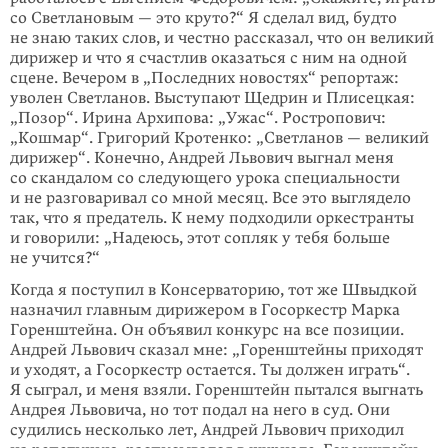
со Светлановым — это круто?“ Я сделал вид, будто
не знаю таких слов, и честно рассказал, что он великий
дирижер и что я счастлив оказаться с ним на одной
сцене. Вечером в „Последних новостях“ репортаж:
уволен Светланов. Выступают Щедрин и Плисецкая:
„Позор“. Ирина Архипова: „Ужас“. Ростропович:
„Кошмар“. Григорий Кротенко: „Светланов — великий
дирижер“. Конечно, Андрей Львович выгнал меня
со скандалом со следующего урока специальности
и не разговаривал со мной месяц. Все это выглядело
так, что я предатель. К нему подходили оркестранты
и говорили: „Надеюсь, этот сопляк у тебя больше
не учится?“
Когда я поступил в Консерваторию, тот же Швыдкой
назначил главным дирижером в Госоркестр Марка
Горенштейна. Он объявил конкурс на все позиции.
Андрей Львович сказал мне: „Горенштейны приходят
и уходят, а Госоркестр остается. Ты должен играть“.
Я сыграл, и меня взяли. Горенштейн пытался выгнать
Андрея Львовича, но тот подал на него в суд. Они
судились несколько лет, Андрей Львович приходил