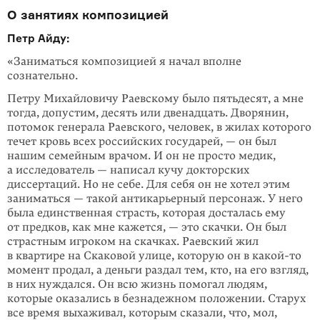
О занятиях композицией
Петр Айду:
«Заниматься композицией я начал вполне
сознательно.
Петру Михайловичу Раевскому было пятьдесят, а мне
тогда, допустим, десять или двенадцать. Дворянин,
потомок генерала Раевского, человек, в жилах которого
течет кровь всех российских государей, — он был
нашим семейным врачом. И он не просто медик,
а исследователь — написал кучу докторских
диссертаций. Но не себе. Для себя он не хотел этим
заниматься — такой антикарьерный персонаж. У него
была единственная страсть, которая досталась ему
от предков, как мне кажется, — это скачки. Он был
страстным игроком на скачках. Раевский жил
в квартире на Скаковой улице, которую он в какой-то
момент продал, а деньги раздал тем, кто, на его взгляд,
в них нуждался. Он всю жизнь помогал людям,
которые оказались в безнадежном положении. Старух
все время выхаживал, которым сказали, что, мол,