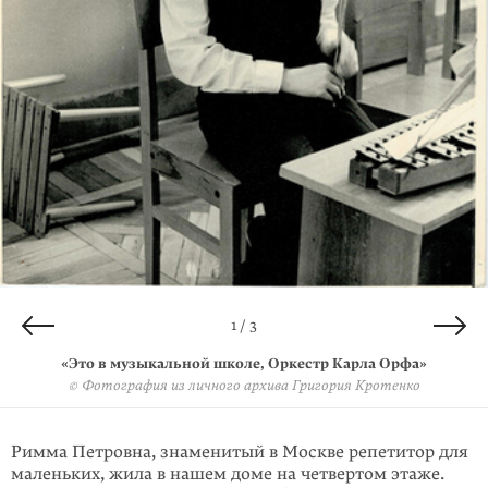
2 / 3
3 / 3
1 / 3
«Это в музыкальной школе, Оркестр Карла Орфа»
«Это в музыкальной школе, Оркестр Карла Орфа»
«Это в музыкальной школе, Оркестр Карла Орфа»
© Фотография из личного архива Григория Кротенко
© Фотография из личного архива Григория Кротенко
© Фотография из личного архива Григория Кротенко
Римма Петровна, знаменитый в Москве репетитор для
маленьких, жила в нашем доме на четвертом этаже.