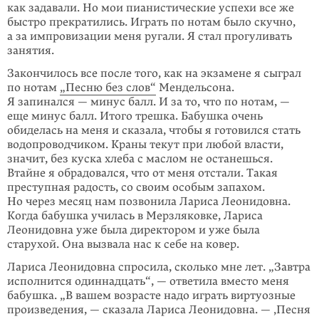
как задавали. Но мои пианистические успехи все же
быстро прекратились. Играть по нотам было скучно,
а за импровизации меня ругали. Я стал прогуливать
занятия.
Закончилось все после того, как на экзамене я сыграл
по нотам
„Песню без слов“
Мендельсона.
Я запинался — минус балл. И за то, что по нотам, —
еще минус балл. Итого трешка. Бабушка очень
обиделась на меня и сказала, чтобы я готовился стать
водопроводчиком. Краны текут при любой власти,
значит, без куска хлеба с маслом не останешься.
Втайне я обрадовался, что от меня отстали. Такая
преступная радость, со своим особым запахом.
Но через месяц нам позвонила Лариса Леонидовна.
Когда бабушка училась в Мерзляковке, Лариса
Леонидовна уже была директором и уже была
старухой. Она вызвала нас к себе на ковер.
Лариса Леонидовна спросила, сколько мне лет. „Завтра
исполнится одиннадцать“, — ответила вместо меня
бабушка. „В вашем возрасте надо играть виртуозные
произведения, — сказала Лариса Леонидовна. — ‚Песня