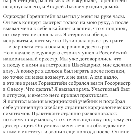
на репетицию, расписывался в журнале, Горенштейн
не допускал его, и Андрей Львович уходил домой.
Однажды Горенштейн заметил у меня на руке часы.
Он весь концерт смотрел только на мою руку, а после
вызвал меня к себе в кабинет и вопил, что я подонок,
потому что не снял часы. Я стерпел и обещал
исправиться, потому что Путин дал оркестру грант
— и зарплата стала больше ровно в десять раз.
Но в начале следующего сезона я ушел в Российский
национальный оркестр. Мы уже договорились, что
я поеду с ними на гастроли в Швейцарию, мне сделали
визу. А конкурс я должен был играть после поездки,
но точно ли меня возьмут, я не знал. А как назло,
в это же время Горенштейн собрался везти Госоркестр
в Одессу. Что делать? Я вызвал врача. Участковый был
в отпуске, и вместо него пришел практикант.
Я почитал мамин медицинский учебник и подобрал
себе утонченную икебану странных кардиологических
симптомов. Практикант страшно разволновался:
по всему получалось, что я очень подхожу под тему его
диссертации. Он умолял меня лечь на обследование
к ним в институт и звонил еще полгода после. Он мне