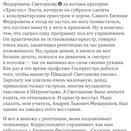
Федоровичу Светланову
за нотами оратории
«Христос» Листа, которую он собрался сделать
с консерваторским оркестром и хором. Самого Евгения
Федоровича я тогда не застал, но могу похвастаться,
что постоял минуту у него в прихожей. Ну и конечно,
тем, что сыграл одну программу под его управлением.
Он практически не останавливал оркестр, говорил
очень мало, заканчивал репетицию на час раньше
положенного. Но, придя домой, я ничего не мог
больше делать, ложился на диванчик и смотрел
в потолок — так он вынимал все силы своими руками.
Как раз в это время профсоюз Госоркестра добился
того, чтобы министр Швыдкой Светланова уволил.
Зарплату им платили очень маленькую, доход
приносили только гастроли, многие музыканты
таксовали в Шереметьево. А Светланову было неохота
ездить, он отказывался. И оркестр восстал. Надо
сказать, мой учитель, Андрей Львович Мещеринов, был
одним из заводил этого восстания.
И вот я выхожу с репетиции, меня подлавливает
телекамера. Корреспондент спрашивает, как нам
работалось с Евгением Федоровичем: „Скажите, играть