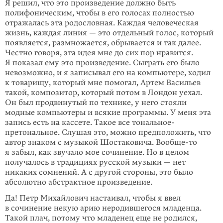
Я решил, что это произведение должно быть
полифоническим, чтобы в его голосах полностью
отражалась эта родословная. Каждая человеческая
жизнь, каждая линия — это отдельный голос, который
появляется, размножается, обрывается и так далее.
Честно говоря, эта идея мне до сих пор нравится.
Я показал ему это произведение. Сыграть его было
невозможно, и я записывал его на компьютере, ходил
к товарищу, который мне помогал, Артем Васильев
такой, композитор, который потом в Лондон уехал.
Он был продвинутый по технике, у него стояли
модные компьютеры и всякие программы. У меня эта
запись есть на кассете. Такое все тональное-
претональное. Слушая это, можно предположить, что
автор знаком с музыкой Шостаковича. Вообще-то
я забыл, как звучало мое сочинение. Но в целом
получалось в традициях русской музыки — нет
никаких сомнений. А с другой стороны, это было
абсолютно абстрактное произведение.
Да! Петр Михайлович настаивал, чтобы я ввел
в сочинение некую арию неродившегося младенца.
Такой плач, потому что младенец еще не родился,