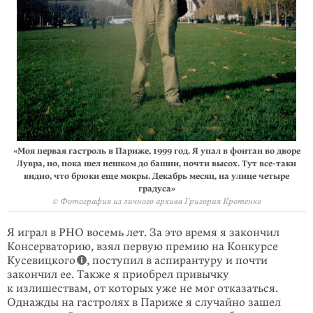
«Моя первая гастроль в Париже, 1999 год. Я упал в фонтан во дворе
Лувра, но, пока шел пешком до башни, почти высох. Тут все-таки
видно, что брюки еще мокры. Декабрь месяц, на улице четыре
градуса»
© Фотография из личного архива Григория Кротенко
Я играл в РНО восемь лет. За это время я закончил
Консерваторию, взял первую премию на Конкурсе
Кусевицкого
, поступил в аспирантуру и почти
закончил ее. Также я приобрел привычку
к излишествам, от которых уже не мог отказаться.
Однажды на гастролях в Париже я случайно зашел