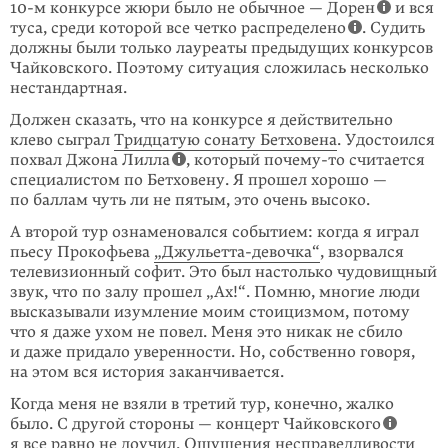
10-м конкурсе жюри было не обычное — Дорен
и вся
туса, среди которой все четко распределено
. Судить
должны были только лауреаты предыдущих конкурсов
Чайковского. Поэтому ситуация сложилась несколько
нестандартная.
Должен сказать, что на конкурсе я действительно
клево сыграл
Тридцатую сонату Бетховена
. Удостоился
похвал Джона Лилла
, который почему-то считается
специалистом по Бетховену. Я прошел хорошо —
по баллам чуть ли не пятым, это очень высоко.
А второй тур ознаменовался событием: когда я играл
пьесу Прокофьева
„Джульетта-девочка“
, взорвался
телевизионный софит. Это был настолько чудовищный
звук, что по залу прошел „Ах!“. Помню, многие люди
высказывали изумление моим стоицизмом, потому
что я даже ухом не повел. Меня это никак не сбило
и даже придало уверенности. Но, собственно говоря,
на этом вся история заканчивается.
Когда меня не взяли в третий тур, конечно, жалко
было. С другой стороны — концерт Чайковского
я все равно не доучил. Ощущения несправедливости