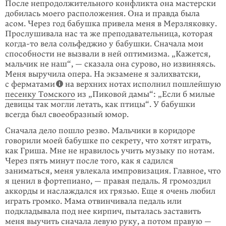
После непродолжительного конфликта она мастерски
добилась моего расположения. Она и правда была
асом. Через год бабушка привела меня в Мерзляковку.
Прослушивала нас та же преподавательница, которая
когда-то вела сольфеджио у бабушки. Сначала мои
способности не вызвали в ней оптимизма. „Кажется,
мальчик не наш“, — сказала она сурово, но извиняясь.
Меня выручила опера. На экзамене я залихватски,
с ферматами
на верхних нотах исполнил пошлейшую
песенку Томского
из „Пиковой дамы“: „Если б милые
девицы так могли летать, как птицы“. У бабушки
всегда был своеобразный юмор.
Сначала дело пошло резво. Мальчики в коридоре
говорили моей бабушке по секрету, что хотят играть,
как Гриша. Мне не нравилось учить музыку по нотам.
Через пять минут после того, как я садился
заниматься, меня увлекала импровизация. Главное, что
я ценил в фортепиано, — правая педаль. Я громоздил
аккорды и наслаждался их грязью. Еще я очень любил
играть громко. Мама отвинчивала педаль или
подкладывала под нее кирпич, пыталась заставить
меня выучить сначала левую руку, а потом правую —