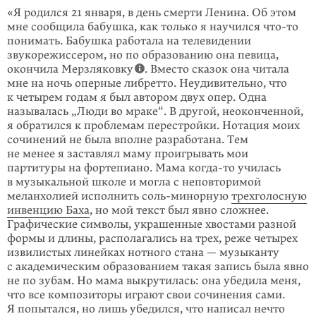
«Я родился 21 января, в день смерти Ленина. Об этом
мне сообщила бабушка, как только я научился что-то
понимать. Бабушка работала на телевидении
звукорежиссером, но по образованию она певица,
окончила Мерзляковку
. Вместо сказок она читала
мне на ночь оперные либретто. Неудивительно, что
к четырем годам я был автором двух опер. Одна
называлась „Люди во мраке“. В другой, неоконченной,
я обратился к проблемам перестройки. Нотация моих
сочинений не была вполне разработана. Тем
не менее я заставлял маму проигрывать мои
партитуры на фортепиано. Мама когда-то училась
в музыкальной школе и могла с неповторимой
меланхолией исполнить соль-минорную
трехголосную
инвенцию Баха
, но мой текст был явно сложнее.
Графические символы, украшенные хвостами разной
формы и длины, располагались на трех, реже четырех
извилистых линейках нотного стана — музыканту
с академическим образованием такая запись была явно
не по зубам. Но мама выкрутилась: она убедила меня,
что все композиторы играют свои сочинения сами.
Я попытался, но лишь убедился, что написал нечто