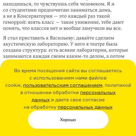
находишься, то чувствуешь себя человеком. Я и
со студентами предпочитаю заниматься дома,
а не в Консерватории — это каждый раз такой
геморрой: взять класс — такое унижение, тебе дают
понять, что классов нет и вообще замучили вы все.
Я стал приставать к Васильеву: давайте сделаем
акустическую лабораторию. У него в театре была
создана структура: есть всякие лаборатории, которые
занимаются каждая своим каким-то делом, а потом
они объединяются, когда нужно. Мне этот принцип
комбината очень понравился. У него там даже
Во время посещения сайта вы соглашаетесь
иконописная мастерская была. Он пригревал
с использованием нами файлов
и коллекционировал интересных людей
cookie,
пользовательским соглашением
, политикой
из андеграунда. Герман Виноградов
у него одно
в отношении обработки
персональных
время там просто жил. Васильев подумал-
подумал и сказал: „Не. Акустическую не будем“. Тогда
данных
и даете свое согласие
я подождал некоторое время и снова стал приставать:
на обработку
персональных данных
давайте сделаем музыкальную лабораторию. Васильев
говорит: „Мне надо подумать. Непонятно, что сейчас
Хорошо
будет с театром. У меня отношения с московскими
властями сложные“. Это произошло незадолго до его
отъезда. В следующий раз я с ним разговаривал