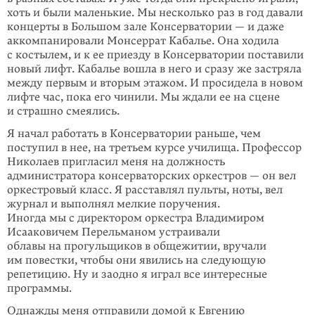
хоть и были маленькие. Мы несколько раз в год давали
концерты в Большом зале Консерватории — и даже
аккомпанировали Монсеррат Кабалье. Она ходила
с костылем, и к ее приезду в Консерватории поставили
новый лифт. Кабалье вошла в него и сразу же застряла
между первым и вторым этажом. И просидела в новом
лифте час, пока его чинили. Мы ждали ее на сцене
и страшно смеялись.
Я начал работать в Консерватории раньше, чем
поступил в нее, на третьем курсе училища. Профессор
Николаев пригласил меня на должность
администратора консерваторских оркестров — он вел
оркестровый класс. Я расставлял пульты, ноты, вел
журнал и выполнял мелкие поручения.
Иногда мы с директором оркестра Владимиром
Исааковичем Перельманом устраивали
облавы на прогульщиков в общежитии, вручали
им повестки, чтобы они явились на следующую
репетицию. Ну и заодно я играл все интересные
программы.
Однажды меня отправили домой к Евгению