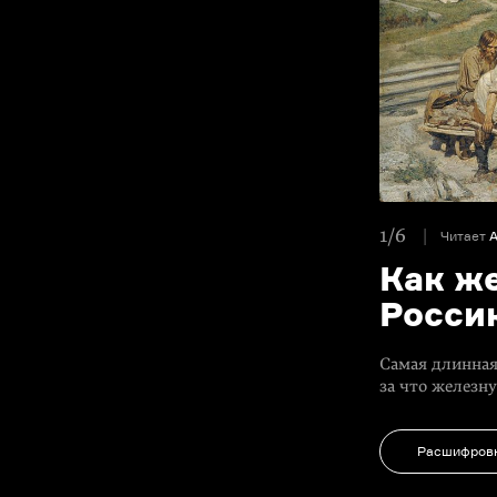
1/6
Читает
А
Как ж
Росси
Самая длинная
за что железн
Расшифров