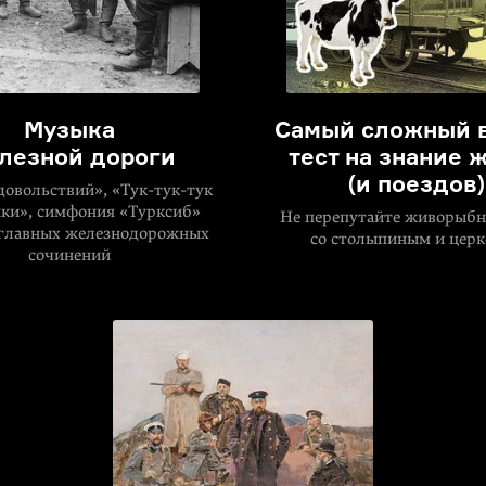
Музыка
Самый сложный 
лезной дороги
тест на знание 
(и поездов)
довольствий»,
«Тук-тук-тук
ки», симфония «Турксиб»
Не перепутайте живорыбн
 главных железнодорожных
со cтолыпиным и цер
сочинений