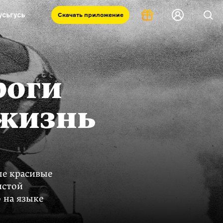
Скачать
приложение
Запад и Восток: история культур
Что такое античность
я комната
роги
 жизнь
ые красивые
лстой
 на языке