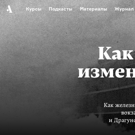
Курсы
Подкасты
Материалы
Журнал
Автор среди нас
Еврейски
Видеоистория русск
Русское 
Как
измен
Как железн
вокз
и Драгун