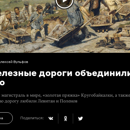
лексей Вульфов
елезные дороги объединил
ю
 магистраль в мире, «золотая пряжка» Кругобайкалки, а такж
ую дорогу любили Левитан и Поленов
Поделиться:
ка