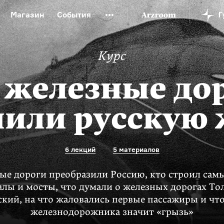
Магазин
События
й музей
Новая Третьяковка
Онлайн-университет
Курс
ой культуры
Русский язык от «гой еси» до «лол кек»
искусство XX века
Русская литература XX века
Детска
 железные до
или русскую
6 лекций
5 материалов
ые дороги преобразили Россию, кто строил сам
алы и мосты, что думали о железных дорогах То
ский, на что жаловались первые пассажиры и что
железнодорожника значит «грызь»