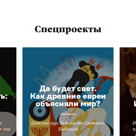
Спецпроекты
Да будет свет.
ь:
Как древние евреи
объясняли мир?
о
Детский курс библеиста Светланы
И
к она
Бабкиной
п