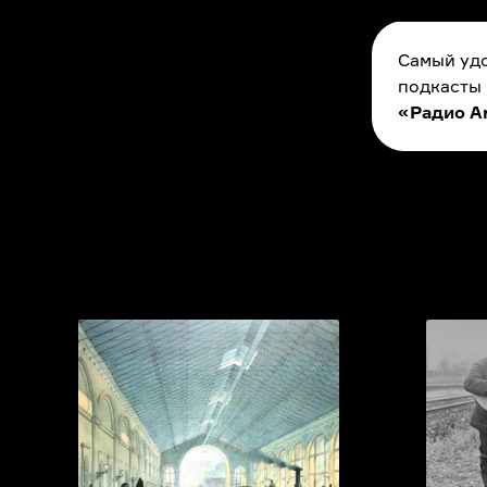
Самый удо
подкасты
«Радио A