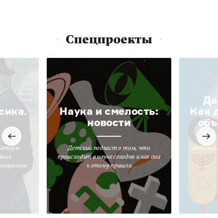
Спецпроекты
Да
сика.
Наука и смелость:
Как 
новости
объ
ратуры
Детский подкаст о том, что
Детский 
вных
происходит в науке сегодня и как она
программы
к этому пришла