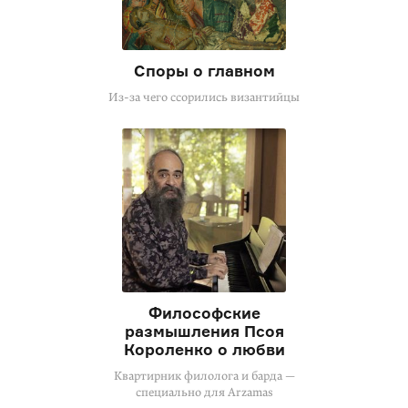
Споры о главном
Из-за чего ссорились византийцы
Философские
размышления Псоя
Короленко о любви
Квартирник филолога и барда —
специально для Arzamas