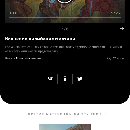
0:00
57:26
1/5
Как жили сирийские мистики
Где жили, что ели, как спали, с кем общались сирийские мистики — и какую
опасность они могли представлять
Читает
Максим Калинин
57 минут
ДРУГИЕ МАТЕРИАЛЫ НА ЭТУ ТЕМУ