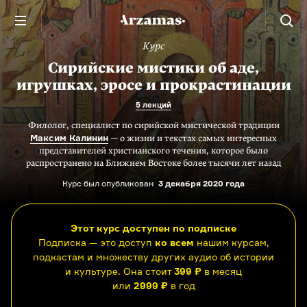
Курс
Сирийские мистики об аде,
игрушках, эросе и прокрастинации
5 лекций
Филолог, специалист по сирийской мистической традиции
Максим Калинин
— о жизни и текстах самых интересных
представителей христианского течения, которое было
распространено на Ближнем Востоке более тысячи лет назад
Курс был опубликован
3 декабря 2020 года
Этот курс доступен по подписке
Подписка — это доступ
ко всем
нашим курсам,
подкастам и множеству других аудио об истории
и культуре. Она стоит
399 ₽
в месяц
или
2999 ₽
в год