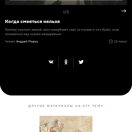
1/5
Когда смеяться нельзя
Почему хохочет леший, кого оскорбляет смех за столом и что будет, если
посмеяться над чужим нездоровьем
Читает
Андрей Мороз
13 минут
ДРУГИЕ МАТЕРИАЛЫ НА ЭТУ ТЕМУ