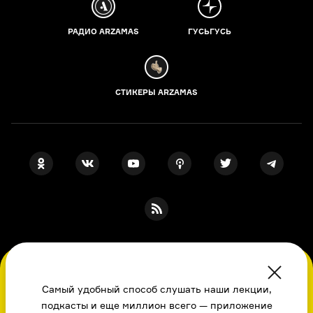
РАДИО ARZAMAS
ГУСЬГУСЬ
СТИКЕРЫ ARZAMAS
ПОДПИСКА НА НАШИ НОВОСТИ
Во время посещения сайта вы соглашаетесь
с использованием нами файлов
Самый удобный способ слушать наши лекции,
cookie,
подкасты и еще миллион всего — приложение
пользовательским соглашением
, политикой
Я даю свое согласие на обработку