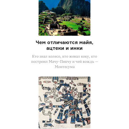
Чем отличаются майя,
ацтеки и инки
Кто знал колесо, кто жевал коку, кто
построил Мачу-Пикчу и чей вождь —
Монтесума