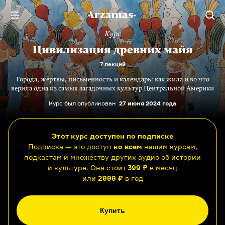
Курс
Цивилизация древних майя
7 лекций
Города, жертвы, письменность и календарь: как жила и во что
верила одна из самых загадочных культур Центральной Америки
Курс был опубликован
27 июня 2024 года
Этот курс доступен по подписке
Подписка — это доступ
ко всем
нашим курсам,
подкастам и множеству других аудио об истории
и культуре. Она стоит
399 ₽
в месяц
или
2999 ₽
в год
Купить