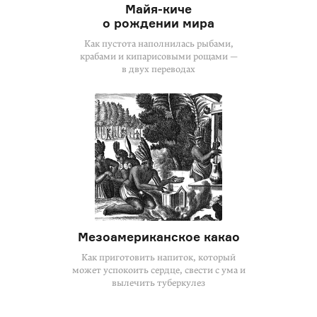
Майя-киче
о рождении мира
Как пустота наполнилась рыбами,
крабами и кипарисовыми рощами —
в двух переводах
Мезоамериканское какао
Как приготовить напиток, который
может успокоить сердце, свести с ума и
вылечить туберкулез