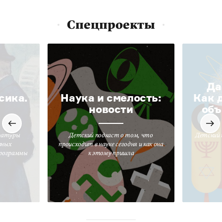
Спецпроекты
Да
сика.
Наука и смелость:
Как 
новости
объ
ратуры
Детский подкаст о том, что
Детский 
вных
происходит в науке сегодня и как она
программы
к этому пришла