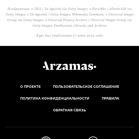
Изображения: © DEA / De Agostini via Getty Images; © Purschke / ullstein bild via
Getty Images; © De Agostini / Getty Images; Wikimedia Commons; © Universal Images
Group via Getty Images; © Universal History Archive / Universal Images Group via
Getty Images; Smithsonian Libraries and Archives
Курс был опубликован
27 июня 2024 года
О ПРОЕКТЕ
ПОЛЬЗОВАТЕЛЬСКОЕ СОГЛАШЕНИЕ
ПОЛИТИКА КОНФИДЕНЦИАЛЬНОСТИ
ПРАВИЛА
ОБРАТНАЯ СВЯЗЬ