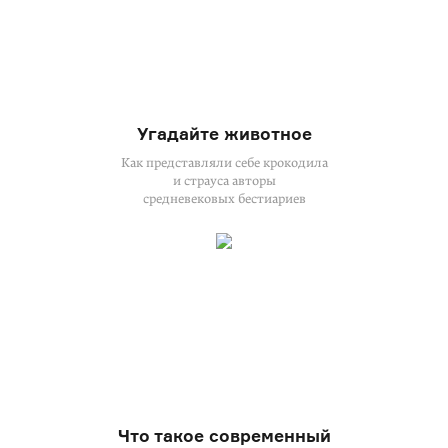
Угадайте животное
Как представляли себе крокодила
и страуса авторы
средневековых бестиариев
Что такое современный