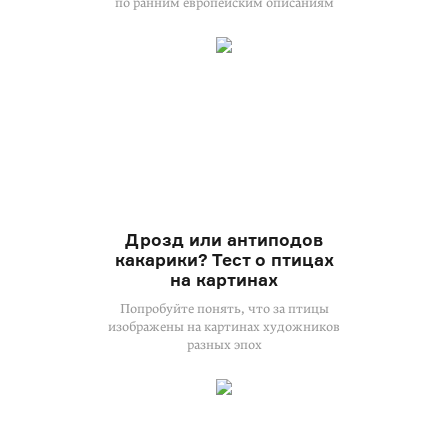
по ранним европейским описаниям
Дрозд или антиподов
какарики? Тест о птицах
на картинах
Попробуйте понять, что за птицы
изображены на картинах художников
разных эпох