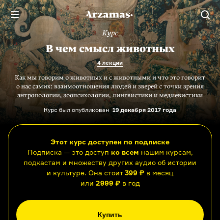
Курс
В чем смысл животных
4 лекции
Как мы говорим о животных и с животными и что это говорит
о нас самих: взаимоотношения людей и зверей с точки зрения
антропологии, зоопсихологии, лингвистики и медиевистики
Курс был опубликован
19 декабря 2017 года
Этот курс доступен по подписке
Подписка — это доступ
ко всем
нашим курсам,
подкастам и множеству других аудио об истории
и культуре. Она стоит
399 ₽
в месяц
или
2999 ₽
в год
Купить