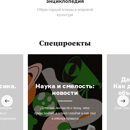
энциклопедия
Образ гордой птицы в мировой
культуре
Спецпроекты
Да
сика.
Наука и смелость:
Как 
новости
объ
ратуры
Детский подкаст о том, что
Детский 
вных
происходит в науке сегодня и как она
программы
к этому пришла