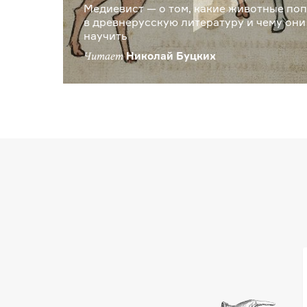
Медиевист — о том, какие животные по
в древнерусскую литературу и чему он
научить
Николай Буцких
Читает