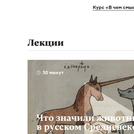
Курс «В чем смы
Лекции
30 минут
Что значили животн
в русском Средневек