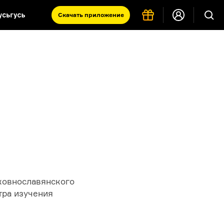
Скачать
приложение
Запад и Восток: история культур
Что такое античность
я комната
ковнославянского
тра изучения