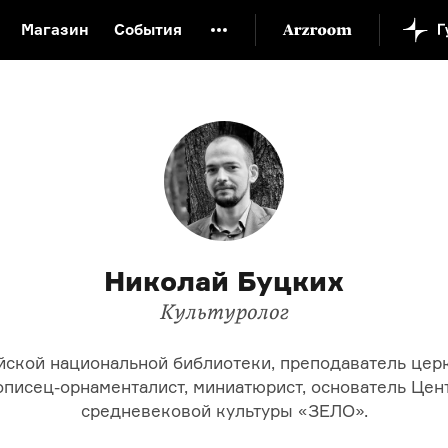
Магазин
События
й музей
Новая Третьяковка
Онлайн-университет
ой культуры
Русский язык от «гой еси» до «лол кек»
искусство XX века
Русская литература XX века
Детска
Николай Буцких
Культуролог
йской национальной библиотеки, преподаватель цер
описец-орнаменталист, миниатюрист, основатель Цен
средневековой культуры «ЗЕЛО».