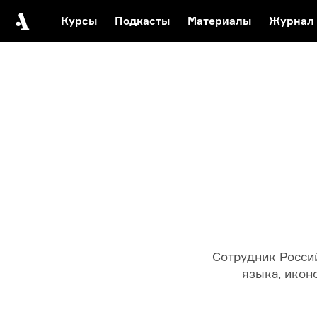
Курсы
Подкасты
Материалы
Журнал
Автор среди нас
Еврейски
Видеоистория русск
Русское 
Сотрудник Росси
языка, икон