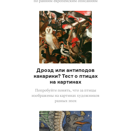
по ранним европейским описаниям
Дрозд или антиподов
какарики? Тест о птицах
на картинах
Попробуйте понять, что за птицы
изображены на картинах художников
разных эпох