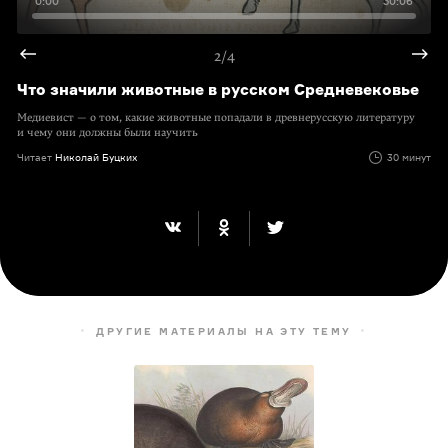
0:00
30:06
2/4
Что значили животные в русском Средневековье
Медиевист — о том, какие животные попадали в древнерусскую литературу
и чему они должны были научить
Читает
Николай Буцких
30 минут
ДРУГИЕ МАТЕРИАЛЫ НА ЭТУ ТЕМУ