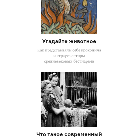
Угадайте животное
Как представляли себе крокодила
и страуса авторы
средневековых бестиариев
Что такое современный