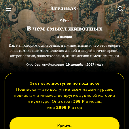
Курс
В чем смысл животных
4 лекции
Как мы говорим о животных и с животными и что это говорит
о нас самих: взаимоотношения людей и зверей с точки зрения
антропологии, зоопсихологии, лингвистики и медиевистики
Курс был опубликован
19 декабря 2017 года
Этот курс доступен по подписке
Подписка — это доступ
ко всем
нашим курсам,
подкастам и множеству других аудио об истории
и культуре. Она стоит
399 ₽
в месяц
или
2999 ₽
в год
Купить