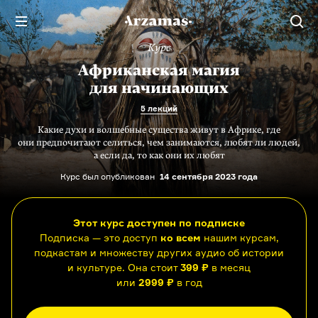
Курс
Африканская магия
для начинающих
5 лекций
Какие духи и волшебные существа живут в Африке, где
они предпочитают селиться, чем занимаются, любят ли людей,
а если да, то как они их любят
Курс был опубликован
14 сентября 2023 года
Этот курс доступен по подписке
Подписка — это доступ
ко всем
нашим курсам,
подкастам и множеству других аудио об истории
и культуре. Она стоит
399 ₽
в месяц
или
2999 ₽
в год