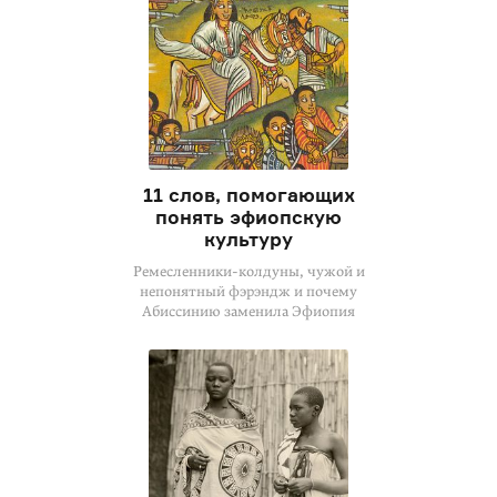
11 слов, помогающих
понять эфиопскую
культуру
Ремесленники-колдуны, чужой и
непонятный фэрэндж и почему
Абиссинию заменила Эфиопия