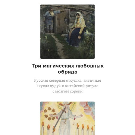
Три магических любовных
обряда
Русская северная отсушка, античная
«кукла вуду» и китайский ритуал
с мозгом сороки