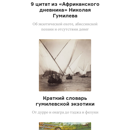
9 цитат из «Африканского
дневника» Николая
Гумилева
Об экзотической охоте, абиссинской
поэзии и отсутствии денег
Краткий словарь
гумилевской экзотики
От дурро и онагра до тэджа и фелуки