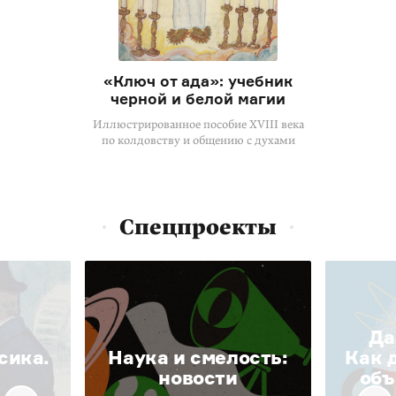
«Ключ от ада»: учебник
черной и белой магии
Иллюстрированное пособие XVIII века
по колдовству и общению с духами
Спецпроекты
Да
сика.
Наука и смелость:
Как 
новости
объ