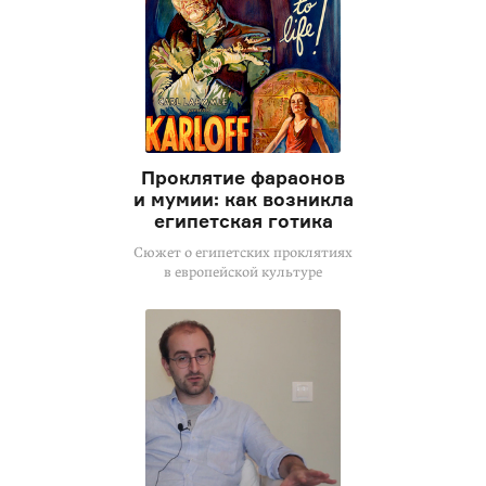
Проклятие фараонов
и мумии: как возникла
египетская готика
Сюжет о египетских проклятиях
в европейской культуре