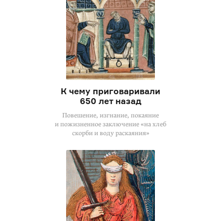
К чему приговаривали
650 лет назад
Повешение, изгнание, покаяние
и пожизненное заключение «на хлеб
скорби и воду раскаяния»