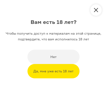
Курс
Закон и порядок в России XVIII века
Вам есть 18 лет?
Лекции
Материалы
Чтобы получить доступ к материалам на этой странице,
подтвердите, что вам исполнилось 18 лет
Жестокий век
Нет
Как менялись преступления и наказания от Петра I
до Павла I
Да, мне уже есть 18 лет
Подготовил
Виталий Рыжов
18+