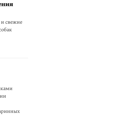
ения
 и свежие
собак
иками
рии
таринных