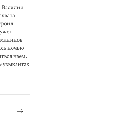
а Василия
ахвата
троил
бужен
хманинов
ись ночью
иться чаем.
 музыкантах