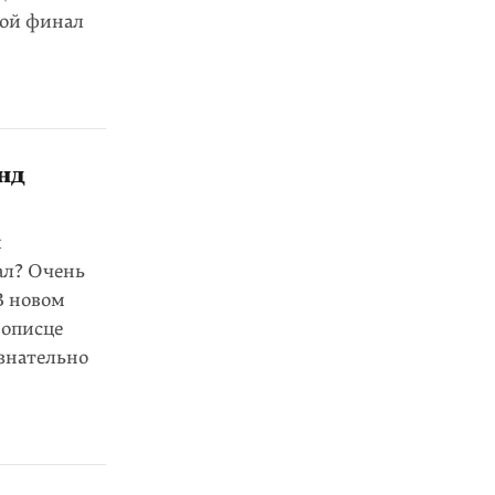
кой финал
нд
л
ал? Очень
В новом
нописце
ознательно