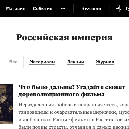
Магазин
События
й музей
Новая Третьяковка
Онлайн-университет
ой культуры
Русский язык от «гой еси» до «лол кек»
Российская империя
искусство XX века
Русская литература XX века
Детска
Все
Материалы
Лекции
Журнал
Что было дальше? Угадайте сюжет
дореволюционного фильма
Неразделенная любовь и попранная честь, хо
танцовщицы и очаровательные циркачки, муж
и любовники. Ранние фильмы в Российской 
были полны страсти, отчаяния и самых неож