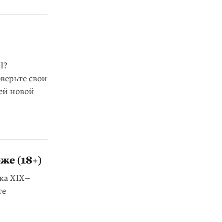
I?
верьте свои
ей новой
е (18+)
жа XIX–
те