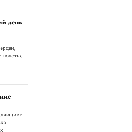
ий день
Герцен,
м полотне
ание
халявщики
ска
ых