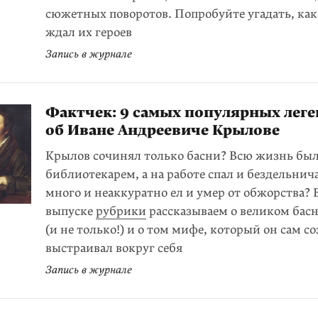
сюжетных поворотов. Попробуйте угадать, ка
ждал их героев
Запись в журнале
Фактчек: 9 самых популярных леге
об Иване Андреевиче Крылове
Крылов сочинял только басни? Всю жизнь бы
библиотекарем, а на работе спал и бездельнич
много и неаккуратно ел и умер от обжорства? 
выпуске
рубрики
рассказываем о великом бас
(и не только!) и о том мифе, который он сам с
выстраивал вокруг себя
Запись в журнале