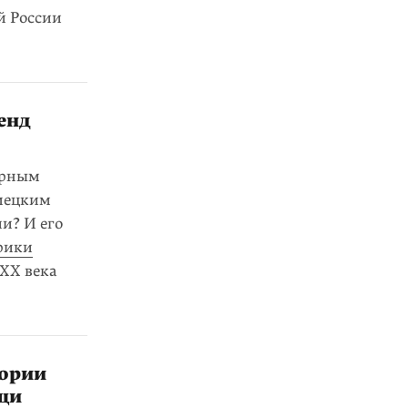
й России
енд
ерным
мецким
и? И его
рики
XX века
тории
щи