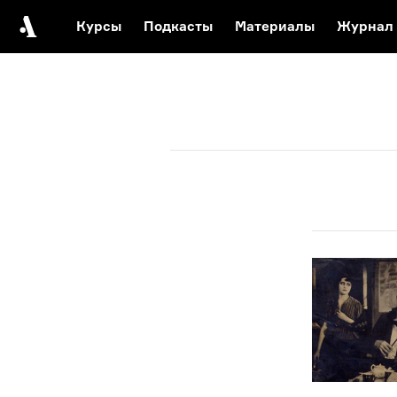
Курсы
Подкасты
Материалы
Журнал
Автор среди нас
Еврейски
Видеоистория русск
Русское 