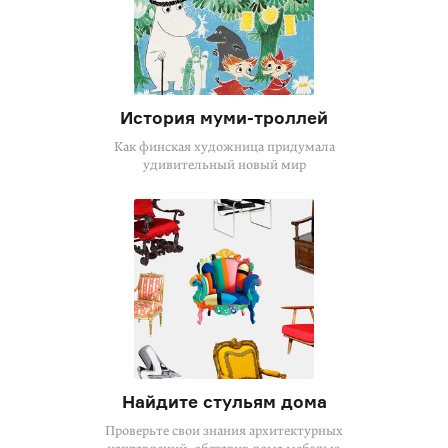
История
муми-троллей
Как финская художница придумала
удивительный новый мир
Найдите стульям дома
Проверьте свои знания архитектурных