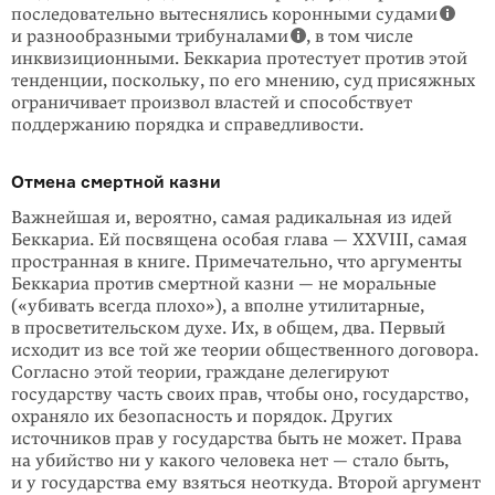
последовательно вытеснялись коронными судами
и разнообразными трибуналами
, в том числе
инквизиционными. Беккариа протестует против этой
тенденции, поскольку, по его мнению, суд присяжных
ограничивает произвол властей и способствует
поддержанию порядка и справедливости.
Отмена смертной казни
Важнейшая и, вероятно, самая радикальная из идей
Беккариа. Ей посвящена особая глава — XXVIII, самая
пространная в книге. Примечательно, что аргументы
Беккариа против смертной казни — не моральные
(«убивать всегда плохо»), а вполне утилитарные,
в просветительском духе. Их, в общем, два. Первый
исходит из все той же теории общественного договора.
Согласно этой теории, граждане делегируют
государству часть своих прав, чтобы оно, государство,
охраняло их безопасность и порядок. Других
источников прав у государства быть не может. Права
на убийство ни у какого человека нет — стало быть,
и у государства ему взяться неоткуда. Второй аргумент