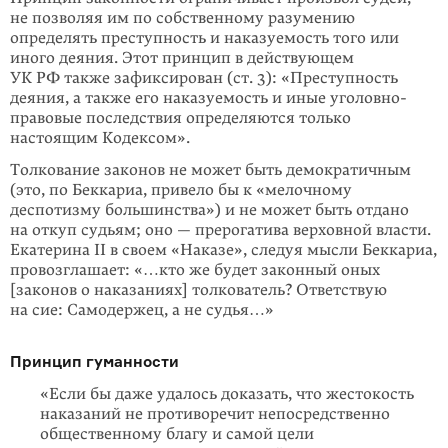
не позволяя им по собственному разумению
определять преступность и наказуемость того или
иного деяния. Этот принцип в действующем
УК РФ также зафиксирован (ст. 3): «Преступность
деяния, а также его наказуемость и иные уголовно-
правовые последствия определяются только
настоящим Кодексом».
Толкование законов не может быть демократичным
(это, по Беккариа, привело бы к «мелочному
деспотизму большинства») и не может быть отдано
на откуп судьям; оно — прерогатива верховной власти.
Екатерина II в своем «Наказе», следуя мысли Беккариа,
провозглашает: «…кто же будет законный оных
[законов о наказаниях] толкователь? Ответствую
на сие: Самодержец, а не судья…»
Принцип гуманности
«Если бы даже удалось доказать, что жестокость
наказаний не противоречит непосредственно
общественному благу и самой цели