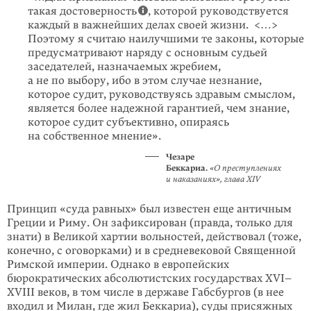
такая достоверность
, которой руководствуется
каждый в важнейших делах своей жизни. <…>
Поэтому я считаю наилучшими те законы, которые
предусматривают наряду с основным судьей
заседателей, назначаемых жребием,
а не по выбору, ибо в этом случае незнание,
которое судит, руководствуясь здравым смыслом,
является более надежной гарантией, чем знание,
которое судит субъективно, опираясь
на собственное мнение».
Чезаре
Беккариа.
«О преступлениях
и наказаниях», глава XIV
Принцип «суда равных» был известен еще античным
Греции и Риму. Он зафиксирован (правда, только для
знати) в Великой хартии вольностей, действовал (тоже,
конечно, с оговорками) и в средневековой Священной
Римской империи. Однако в европейских
бюрократических абсолютистских государствах XVI–
XVIII веков, в том числе в державе Габсбургов (в нее
входил и Милан, где жил Беккариа), суды присяжных