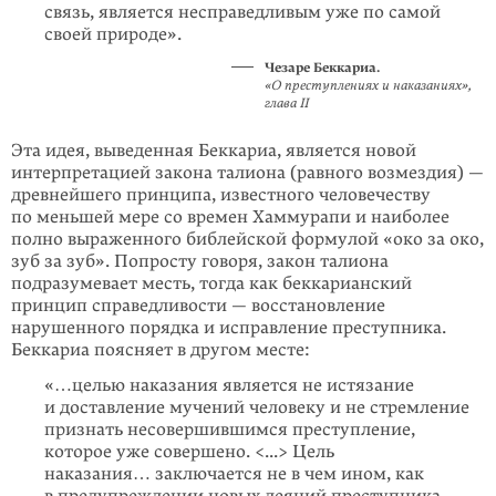
связь, является несправедливым уже по самой
своей природе».
Чезаре Беккариа.
«О преступлениях и наказаниях»,
глава II
Эта идея, выведенная Беккариа, является новой
интерпретацией закона талиона (равного возмездия) —
древнейшего принципа, известного человечеству
по меньшей мере со времен Хаммурапи и наиболее
полно выраженного библейской формулой «око за око,
зуб за зуб». Попросту говоря, закон талиона
подразумевает месть, тогда как беккарианский
принцип справедливости — восстановление
нарушенного порядка и исправление преступника.
Беккариа поясняет в другом месте:
«…целью наказания является не истязание
и доставление мучений человеку и не стремление
признать несовершившимся преступление,
которое уже совершено. <...> Цель
наказания… заключается не в чем ином, как
в предупреждении новых деяний преступника,