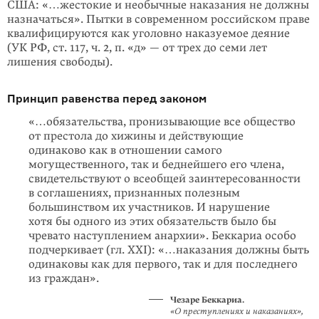
США: «…жестокие и необычные наказания не должны
назначаться». Пытки в современном российском праве
квалифицируются как уголовно наказуемое деяние
(УК РФ, ст. 117, ч. 2, п. «д» — от трех до семи лет
лишения свободы).
Принцип равенства перед законом
«…обязательства, пронизывающие все общество
от престола до хижины и действующие
одинаково как в отношении самого
могущественного, так и беднейшего его члена,
свидетельствуют о всеобщей заинтересованности
в соглашениях, признанных полезным
большинством их участников. И нарушение
хотя бы одного из этих обязательств было бы
чревато наступлением анархии». Беккариа особо
подчеркивает (гл. XXI): «…наказания должны быть
одинаковы как для первого, так и для последнего
из граждан».
Чезаре Беккариа.
«О преступлениях и наказаниях»,