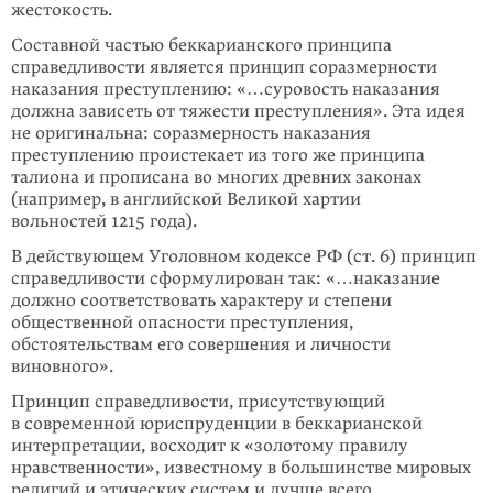
жестокость.
Составной частью беккарианского принципа
справедливости является принцип соразмерности
наказания преступлению: «…суровость наказания
должна зависеть от тяжести преступления». Эта идея
не оригинальна: соразмерность наказания
преступлению проистекает из того же принципа
талиона и прописана во многих древних законах
(например, в английской Великой хартии
вольностей 1215 года).
В действующем Уголовном кодексе РФ (ст. 6) принцип
справедливости сформулирован так: «…наказание
должно соответствовать характеру и степени
общественной опасности преступления,
обстоятельствам его совершения и личности
виновного».
Принцип справедливости, присутствующий
в современной юриспруденции в беккарианской
интерпретации, восходит к «золотому правилу
нравственности», известному в большинстве мировых
религий и этических систем и лучше всего