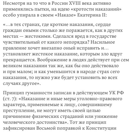
Несмотря на то что в России XVIII века активно
применялись пытки, на идею «кротости наказаний»
особо упирала в своем «Наказе» Екатерина II:
«…в тех странах, где кроткие наказания, сердце
граждан оными столько же поражается, как в других
местах — жестокими. Сделался вред в государстве
чувствительный от какого непорядка? Насильное
правление хочет внезапно оный исправить и…
установляет жестокое наказание, которым зло вдруг
прекращается. Воображение в людях действует при сем
великом наказании так же, как бы оно действовало
и при малом; и как уменьшится в народе страх сего
наказания, то нужно уже будет установить во всех
случаях другое».
Принцип гуманности записан в действующем УК РФ
(ст. 7): «Наказание и иные меры уголовно-правового
характера, применяемые к лицу, совершившему
преступление, не могут иметь своей целью
причинение физических страданий или унижение
человеческого достоинства». Тот же принцип
зафиксирован Восьмой поправкой к Конституции