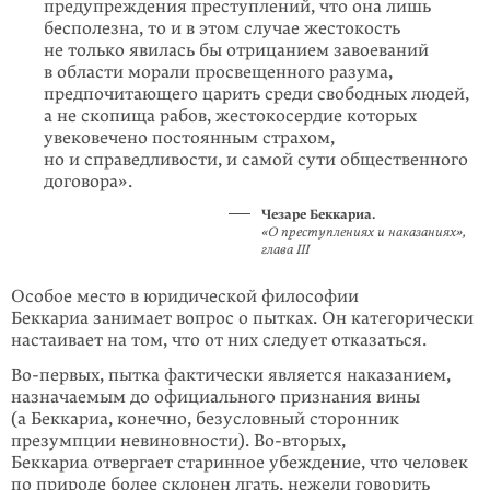
предупреждения преступлений, что она лишь
бесполезна, то и в этом случае жестокость
не только явилась бы отрицанием завоеваний
в области морали просвещенного разума,
предпочитающего царить среди свободных людей,
а не скопища рабов, жестокосердие которых
увековечено постоянным страхом,
но и справедливости, и самой сути общественного
договора».
Чезаре Беккариа.
«О преступлениях и наказаниях»,
глава III
Особое место в юридической философии
Беккариа занимает вопрос о пытках. Он категорически
настаивает на том, что от них следует отказаться.
Во-первых, пытка фактически является наказанием,
назначаемым до официального признания вины
(а Беккариа, конечно, безусловный сторонник
презумпции невиновности). Во-вторых,
Беккариа отвергает старинное убеждение, что человек
по природе более склонен лгать, нежели говорить