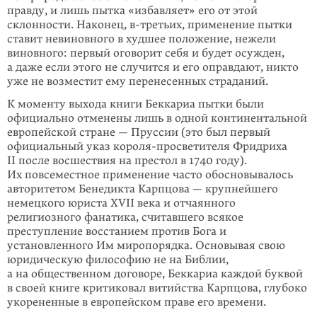
правду, и лишь пытка «избавляет» его от этой
склонности. Наконец, в-третьих, применение пытки
ставит невиновного в худшее положение, нежели
виновного: первый оговорит себя и будет осужден,
а даже если этого не случится и его оправдают, никто
уже не возместит ему перенесенных страданий.
К моменту выхода книги Беккариа пытки были
официально отменены лишь в одной континентальной
европейской стране — Пруссии (это был первый
официальный указ короля-просветителя Фридриха
II после восшествия на престол в 1740 году).
Их повсеместное применение часто обосновывалось
авторитетом Бенедикта Карпцова — крупнейшего
немецкого юриста XVII века и отчаянного
религиозного фанатика, считавшего всякое
преступление восстанием против Бога и
установленного Им миропорядка. Основывая свою
юридическую философию не на Библии,
а на общественном договоре, Беккариа каждой буквой
в своей книге критиковал витийства Карпцова, глубоко
укорененные в европейском праве его времени.