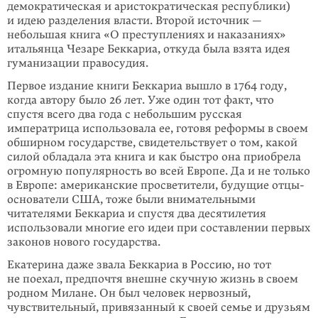
демократическая и аристократическая республики)
и идею разделения власти. Второй источник —
небольшая книга «О преступлениях и наказаниях»
итальянца Чезаре Беккариа, откуда была взята идея
гуманизации правосудия.
Первое издание книги Беккариа вышло в 1764 году,
когда автору было 26 лет. Уже один тот факт, что
спустя всего два года с небольшим русская
императрица использовала ее, готовя реформы в своем
обширном государстве, свидетельствует о том, какой
силой обладала эта книга и как быстро она приобрела
огромную популярность во всей Европе. Да и не только
в Европе: американские просветители, будущие отцы-
основатели США, тоже были внимательными
читателями Беккариа и спустя два десятилетия
использовали многие его идеи при составлении первых
законов нового государства.
Екатерина даже звала Беккариа в Россию, но тот
не поехал, предпочтя внешне скучную жизнь в своем
родном Милане. Он был человек нервозный,
чувствительный, привязанный к своей семье и друзьям