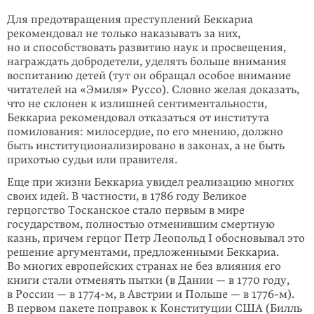
Для предотвращения преступлений Беккариа
рекомендовал не только наказывать за них,
но и способствовать развитию наук и просвещения,
награждать добродетели, уделять больше внимания
воспитанию детей (тут он обращал особое внимание
читателей на «Эмиля» Руссо). Словно желая доказать,
что не склонен к излишней сентиментальности,
Беккариа рекомендовал отказаться от института
помилования: милосердие, по его мнению, должно
быть институционализировано в законах, а не быть
прихотью судьи или правителя.
Еще при жизни Беккариа увидел реализацию многих
своих идей. В частности, в 1786 году Великое
герцогство Тосканское стало первым в мире
государством, полностью отменившим смертную
казнь, причем герцог Петр Леопольд I обосновывал это
решение аргументами, предложенными Беккариа.
Во многих европейских странах не без влияния его
книги стали отменять пытки (в Дании — в 1770 году,
в России — в 1774-м, в Австрии и Польше — в 1776-м).
В первом пакете поправок к Конституции США (Билль