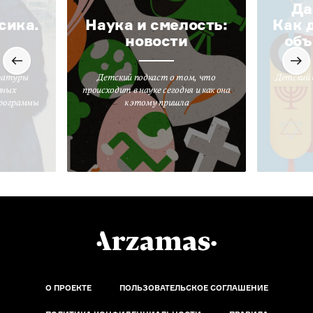
Да
сика.
Наука и смелость:
Как 
новости
объ
ратуры
Детский подкаст о том, что
Детский 
вных
происходит в науке сегодня и как она
программы
к этому пришла
О ПРОЕКТЕ
ПОЛЬЗОВАТЕЛЬСКОЕ СОГЛАШЕНИЕ