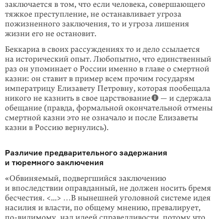
заключается в том, что если человека, совершающего
тяжкое преступление, не останавливает угроза
пожизненного заключения, то и угроза лишения
жизни его не остановит.
Беккариа в своих рассуждениях то и дело ссылается
на исторический опыт. Любопытно, что единственный
раз он упоминает о России именно в главе о смертной
казни: он ставит в пример всем прочим государям
императрицу Елизавету Петровну, которая пообещала
никого не казнить в свое царствование
— и сдержала
обещание (правда, формальной окончательной отмены
смертной казни это не означало и после Елизаветы
казни в Россию вернулись).
Различие предварительного задержания
и тюремного заключения
«Обвиняемый, подвергшийся заключению
и впоследствии оправданный, не должен носить бремя
бесчестия. <...> …В нынешней уголовной системе идея
насилия и власти, по общему мнению, превалирует,
по-видимому, над идеей справедливости, потому что