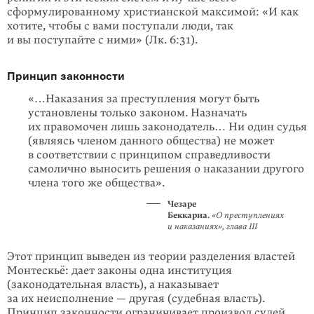
сформулированному христианской максимой: «И как
хотите, чтобы с вами поступали люди, так
и вы поступайте с ними» (Лк. 6:31).
Принцип законности
«…Наказания за преступления могут быть
установлены только законом. Назначать
их правомочен лишь законодатель… Ни один судья
(являясь членом данного общества) не может
в соответствии с принципом справедливости
самолично выносить решения о наказании другого
члена того же общества».
Чезаре
Беккариа.
«О преступлениях
и наказаниях», глава III
Этот принцип выведен из теории разделения властей
Монтескьё: дает законы одна институция
(законодательная власть), а наказывает
за их неисполнение — другая (судебная власть).
Принцип законности ограничивает произвол судей,