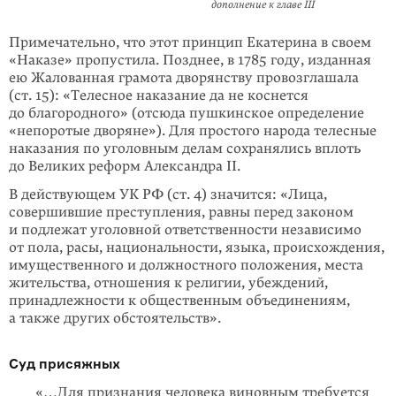
дополнение к главе III
Примечательно, что этот принцип Екатерина в своем
«Наказе» пропустила. Позднее, в 1785 году, изданная
ею Жалованная грамота дворянству провозглашала
(ст. 15): «Телесное наказание да не коснется
до благородного» (отсюда пушкинское определение
«непоротые дворяне»). Для простого народа телесные
наказания по уголовным делам сохранялись вплоть
до Великих реформ Александра II.
В действующем УК РФ (ст. 4) значится: «Лица,
совершившие преступления, равны перед законом
и подлежат уголовной ответственности независимо
от пола, расы, национальности, языка, происхождения,
имущественного и должностного положения, места
жительства, отношения к религии, убеждений,
принадлежности к общественным объединениям,
а также других обстоятельств».
Суд присяжных
«…Для признания человека виновным требуется