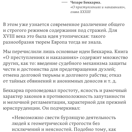
Чезаре Беккариа.
«О преступлениях и наказаниях»,
глава XXXIII
В этом уже узнается современное различение общего
и строгого режимов содержания под стражей. Для
XVIII века это была идея утопическая: такого
разнообразия тюрем Европа тогда не знала.
Мы перечислили лишь основные идеи Беккариа. Книга
«О преступлениях и наказаниях» содержит множество
других, как то: введение судебного механизма защиты
чести и достоинства для предотвращения дуэлей;
отмена долговой тюрьмы и долгового рабства; отказ
от тайных обвинений и анонимных доносов и т. д.
Беккариа проповедовал простоту, ясность и рамочный
характер законов в противоположность запутанности
и мелочной регламентации, характерной для прежней
юриспруденции. Он подчеркивал:
«Невозможно свести бурлящую деятельность
людей к геометрической строгости без
исключений и неясностей. Подобно тому, как