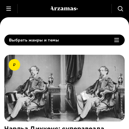
Выбрать жанры и темы
₽
Чарльз Диккенс: суперзвезда