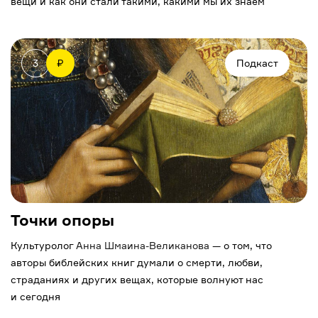
вещи и как они стали такими, какими мы их знаем
3
₽
Подкаст
Точки опоры
Культуролог
Анна Шмаина-Великанова
— о том, что
авторы библейских книг думали о смерти, любви,
страданиях и других вещах, которые волнуют нас
и сегодня