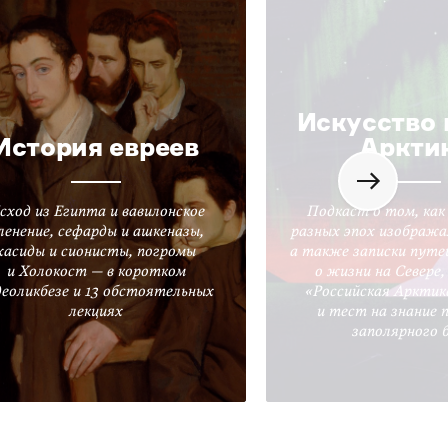
Искусство 
История евреев
Аркти
сход из Египта и вавилонское
Подкаст о том, как
ленение, сефарды и ашкеназы,
разных эпох изобража
хасиды и сионисты, погромы
а также записки путе
и Холокост — в коротком
о жизни на Севере
деоликбезе и 13 обстоятельных
«Российская Арктик
лекциях
и тест на знание 
заполярного 