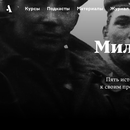
Курсы
Подкасты
Материалы
Журнал
Автор среди нас
Еврейски
Видеоистория русск
Мил
Русское 
Пять ист
к своим п