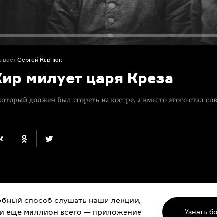
ывает
Сергей Карпюк
Кир милует царя Креза
который должен был сгореть на костре, а вместо этого стал с
бный способ слушать наши лекции,
 и еще миллион всего — приложение
Узнать б