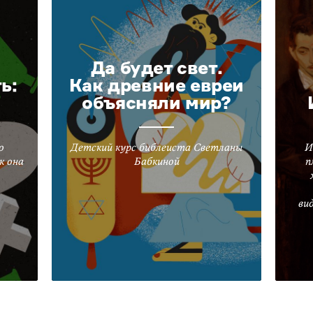
Да будет свет.
ь:
Как древние евреи
объясняли мир?
о
Детский курс библеиста Светланы
И
к она
Бабкиной
п
ви