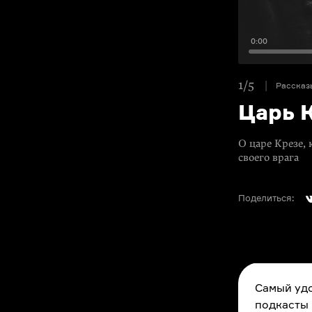
0:00
1/5
Рассказ
Царь 
О царе Крезе, 
своего врага
Поделиться:
Самый удо
подкасты