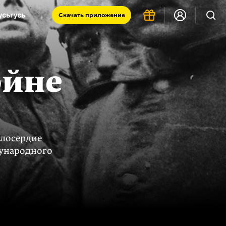
Скачать
приложение
Запад и Восток: история культур
Что такое античность
ойне
я комната
илосердие
ународного