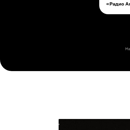
«Радио A
Ма