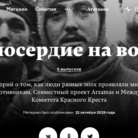
Магазин
События
й музей
Новая Третьяковка
Онлайн-университет
ой культуры
Русский язык от «гой еси» до «лол кек»
осердие на в
искусство XX века
Русская литература XX века
Детска
5 выпусков
орий о том, как люди разных эпох проявляли м
ротивникам. Совместный проект Arzamas и Межд
Комитета Красного Креста
Материал был опубликован
21 октября 2019 года