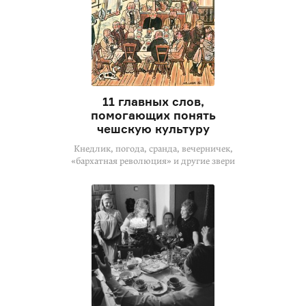
11 главных слов,
помогающих понять
чешскую культуру
Кнедлик, погода, сранда, вечерничек,
«бархатная революция» и другие звери