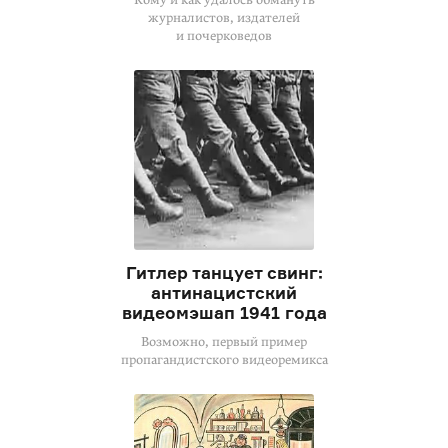
журналистов, издателей
и почерковедов
Гитлер танцует свинг:
антинацистский
видеомэшап 1941 года
Возможно, первый пример
пропагандистского видеоремикса