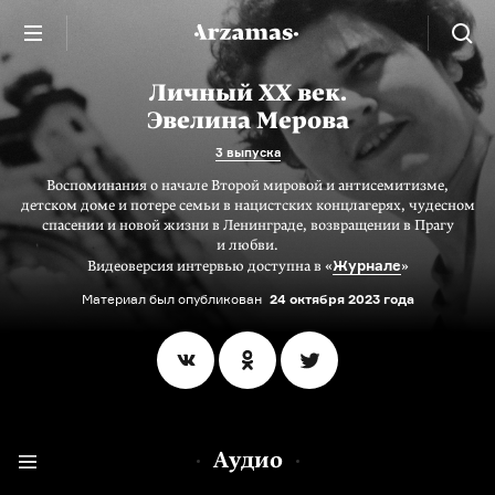
Личный XX век.
Эвелина Мерова
3 выпуска
Воспоминания о начале Второй мировой и антисемитизме,
детском доме и потере семьи в нацистских концлагерях, чудесном
спасении и новой жизни в Ленинграде, возвращении в Прагу
и любви.
Журнале
Видеоверсия интервью доступна в «
»
Материал был опубликован
24 октября 2023 года
Аудио