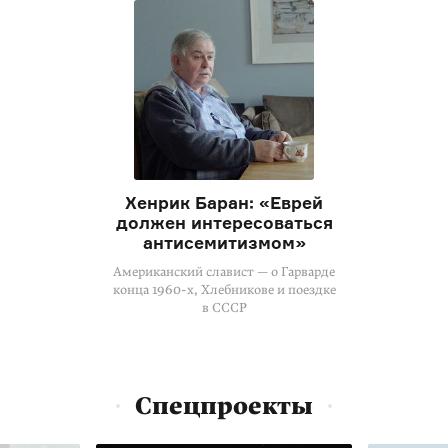
Хенрик Баран: «Еврей
должен интересоваться
антисемитизмом»
Американский славист — о Гарварде
конца 1960-х, Хлебникове и поездке
в СССР
Спецпроекты