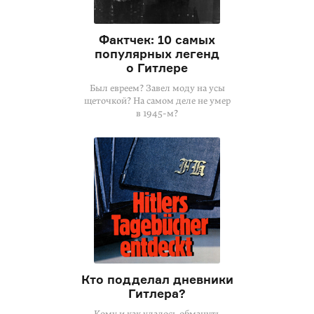
Фактчек: 10 самых
популярных легенд
о Гитлере
Был евреем? Завел моду на усы
щеточкой? На самом деле не умер
в
1945-м
?
Кто подделал дневники
Гитлера?
Кому и как удалось обмануть