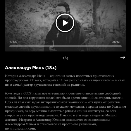
0:00
35:51
1/4
Александр Мень (18+)
История Александра Меня — одного из самых известных христианских
проповедников XX века, который в 12 лет решил стать священником — и стал
им в самый разгар хрущевских гонений на религию.
60-е годы в СССР называют оттепелью и считают относительно свободной
эпохой. Но для верующих людей это было время гонений со стороны власти.
Одна из главных задач антирелигиозной кампании — отвадить от религии
молодых людей: дружинники не пускают молодежь в храмы даже по большим
праздникам, за веру можно вылететь с работы или из института, со всех
сторон звучит пропаганда атеизма. Именно в эти годы студенты Михаил
Аксенов-Меерсон и Александр Юликов знакомятся со священником
Александром Менем и становятся не просто его учениками,
но и помощниками.