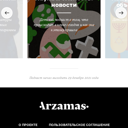
новости
объ
ратуры
Детский подкаст о том, что
Детский 
вных
происходит в науке сегодня и как она
программы
к этому пришла
Подкаст начал выходить
29 декабря 2021 года
О ПРОЕКТЕ
ПОЛЬЗОВАТЕЛЬСКОЕ СОГЛАШЕНИЕ