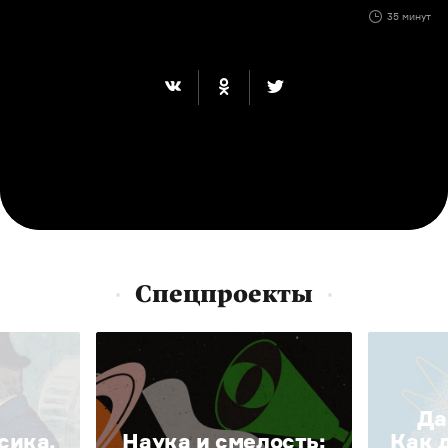
35 минут
Спецпроекты
Да
сика.
Наука и смелость:
Как 