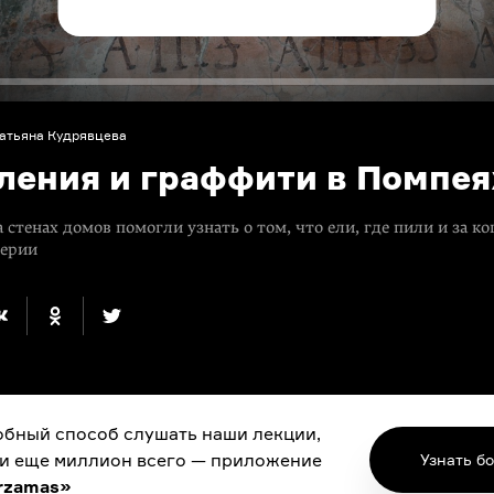
атьяна Кудрявцева
ления и граффити в Помпеях
 стенах домов помогли узнать о том, что ели, где пили и за ко
перии
бный способ слушать наши лекции,
 и еще миллион всего — приложение
Узнать б
rzamas»