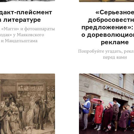
дакт-плейсмент
«Серьезно
в литературе
добросовест
предложение»: 
 «Магги» и фотоаппараты
о дореволюцио
одак» у Маяковского
и Мандельштама
рекламе
Попробуйте угадать, рекл
перед вами