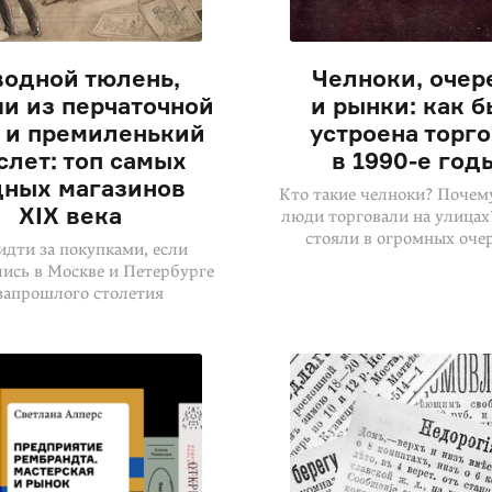
водной тюлень,
Челноки, очер
и из перчаточной
и рынки: как 
 и премиленький
устроена торг
слет: топ самых
в
1990-е
год
ных магазинов
Кто такие челноки? Почему
XIX века
люди торговали на улицах
стояли в огромных оче
идти за покупками, если
лись в Москве и Петербурге
запрошлого столетия