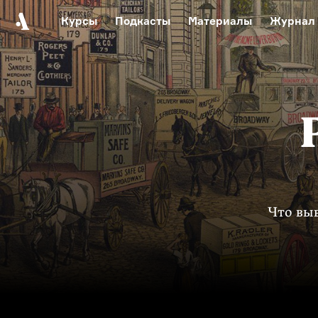
Курсы
Подкасты
Материалы
Журнал
Автор среди нас
Еврейски
Видеоистория русск
Русское 
Что выв