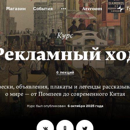
Магазин
События
й музей
Новая Третьяковка
Онлайн-университет
ой культуры
Русский язык от «гой еси» до «лол кек»
Курс
искусство XX века
Русская литература XX века
Детска
Рекламный хо
6 лекций
ески, объявления, плакаты и легенды рассказы
о мире — от Помпеев до современного Китая
Курс был опубликован
6 октября 2025 года