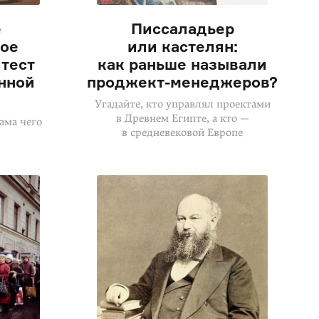
е
Писсаладьер
ное
или кастелян:
тест
как раньше называли
нной
проджект-менеджеров?
Угадайте, кто управлял проектами
в Древнем Египте, а кто —
ама чего
в средневековой Европе