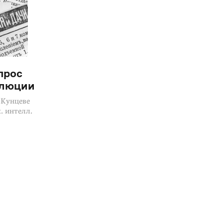
прос
олюции
 Кунцеве
х. интелл.