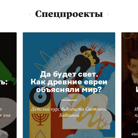
Спецпроекты
Да будет свет.
ь:
Как древние евреи
объясняли мир?
о
Детский курс библеиста Светланы
И
к она
Бабкиной
п
ви