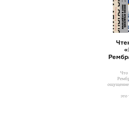
Чте
«
Рембр
Что 
Рембр
ощущение 
это