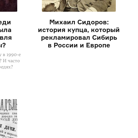
еди
Михаил Сидоров:
была
история купца, который
овля
рекламировал Сибирь
ы?
в России и Европе
 в 1990-е
? И часто
редях?