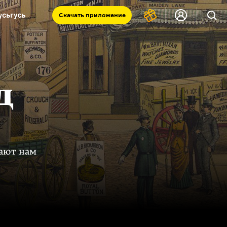
Скачать
приложение
Запад и Восток: история культур
Что такое античность
я комната
д
вают нам