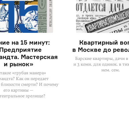
ние на 15 минут:
Квартирный во
Предприятие
в Москве до рев
андта. Мастерская
Барские квартиры, дачи в
и рынок»
и 3 комн. для одинок. в ти
нем. сем.
такое «грубая манера»
андта? Как он передает
близости смерти? И почему
его картины —
 театральное зрелище?