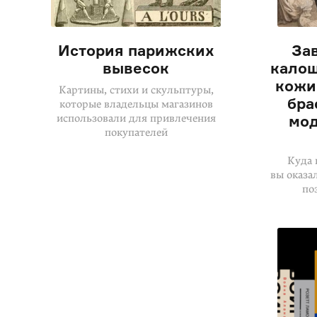
История парижских
За
вывесок
калош
кожи
Картины, стихи и скульптуры,
бра
которые владельцы магазинов
использовали для привлечения
мод
покупателей
Куда 
вы оказа
по