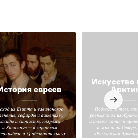
Искусство 
История евреев
Аркти
сход из Египта и вавилонское
Подкаст о том, как
ленение, сефарды и ашкеназы,
разных эпох изобража
хасиды и сионисты, погромы
а также записки путе
и Холокост — в коротком
о жизни на Севере
деоликбезе и 13 обстоятельных
«Российская Арктик