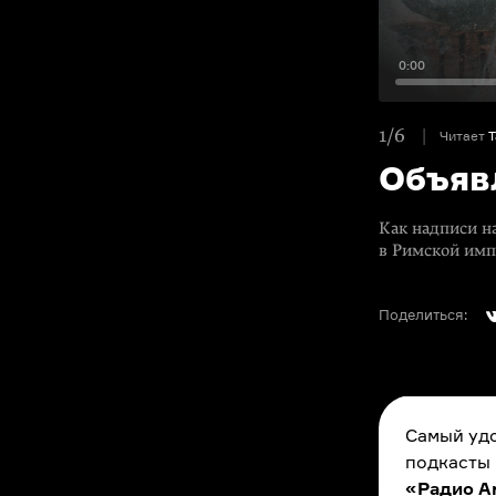
0:00
1/6
Читает
Т
Объяв
Как надписи на
в Римской им
Поделиться:
Самый удо
подкасты
«Радио A