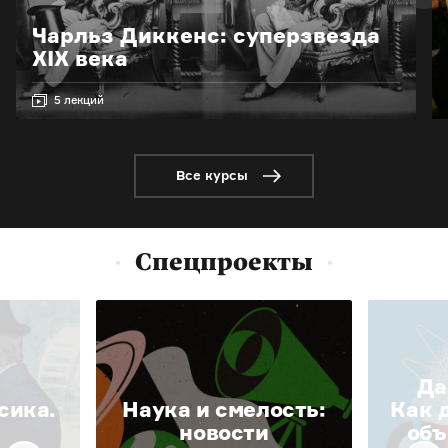
Чарльз Диккенс: суперзвезда
XIX века
5 лекций
Все курсы
Спецпроекты
Да
сика.
Наука и смелость:
Как 
новости
объ