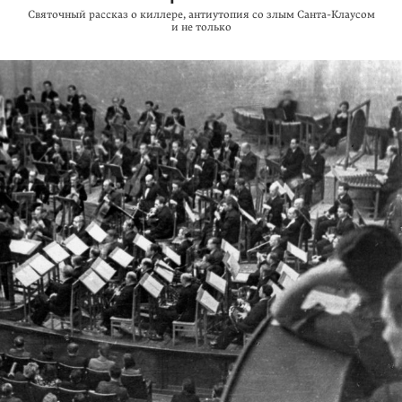
Святочный рассказ о киллере, антиутопия со злым
Санта-Клаусом
и не только