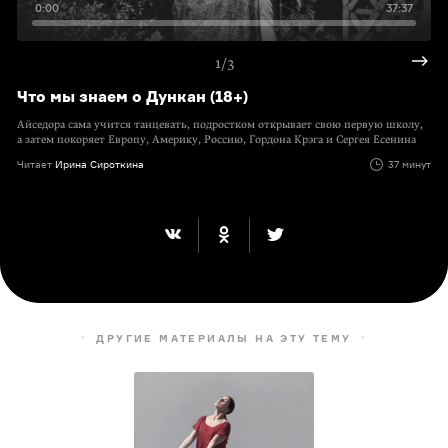
0:00
37:37
1/3
Что мы знаем о Дункан (18+)
Айседора сама учится танцевать, подростком открывает свою первую школу,
а затем покоряет Европу, Америку, Россию, Гордона Крэга и Сергея Есенина
Читает
Ирина Сироткина
37 минут
ДРУГИЕ МАТЕРИАЛЫ НА ЭТУ ТЕМУ