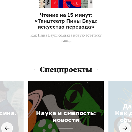
Чтение на 15 минут:
«Танцтеатр Пины Бауш:
искусство перевода»
Как Пина Бауш создала новую эстетику
танца
Спецпроекты
Да
сика.
Наука и смелость:
Как 
новости
объ