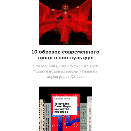
10 образов современного
танца в поп-культуре
Что Мадонна, Энди Уорхол и Чарли
Чаплин позаимствовали у главных
хореографов XX века