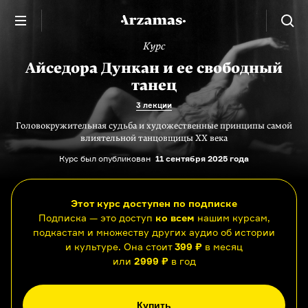
Курс
Айседора Дункан и ее свободный
танец
3 лекции
Головокружительная судьба и художественные принципы самой
влиятельной танцовщицы XX века
Курс был опубликован
11 сентября 2025 года
Этот курс доступен по подписке
Подписка — это доступ
ко всем
нашим курсам,
подкастам и множеству других аудио об истории
и культуре. Она стоит
399 ₽
в месяц
или
2999 ₽
в год
Купить