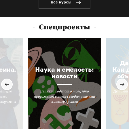
Все курсы
Спецпроекты
Да
сика.
Наука и смелость:
Как 
новости
объ
ратуры
Детский подкаст о том, что
Детский 
вных
происходит в науке сегодня и как она
программы
к этому пришла