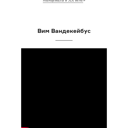
танцевали в XX веке
»
Вим Вандекейбус