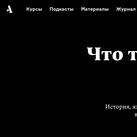
Курсы
Подкасты
Материалы
Журнал
Автор среди нас
Еврейски
Видеоистория русск
Русское 
Что 
История, я