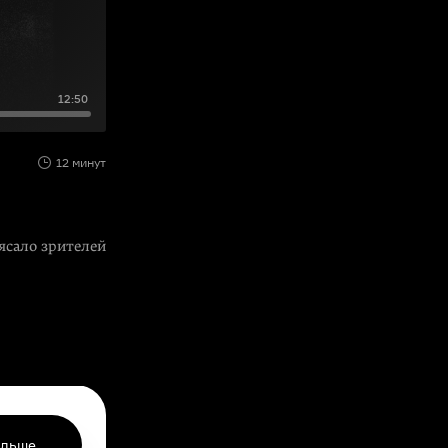
12:50
12 минут
ясало зрителей
ольше