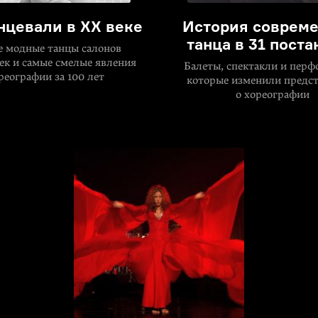
нцевали в XX веке
История совреме
танца в 31 поста
 модные танцы салонов
ек и самые смелые явления
Балеты, спектакли и перф
реографии за 100 лет
которые изменили предс
о хореографии