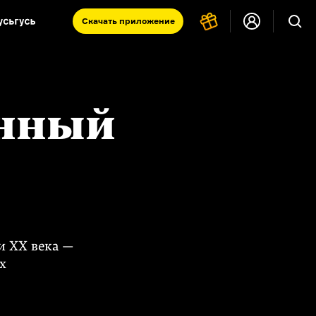
Скачать
приложение
Запад и Восток: история культур
Что такое античность
я комната
енный
и XX века —
х