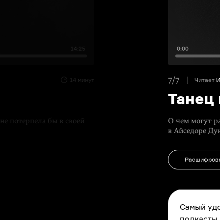
14:25
0:00
7/7
14 минут
Читает
И
Танец
не потерпела бы в своей
О чем могут р
в Айседоре Ду
Расшифров
Самый удо
подкасты