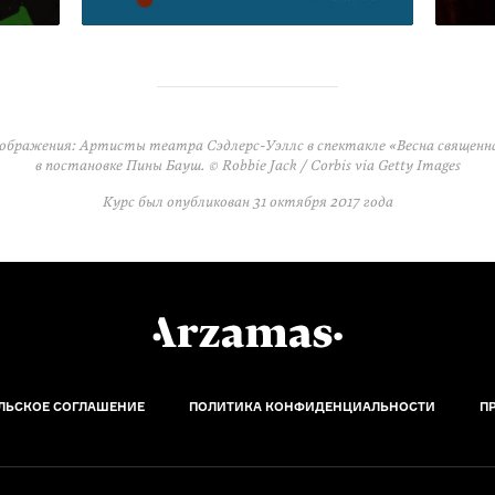
ображения: Артисты театра Сэдлерс-Уэллс в спектакле «Весна священн
в постановке Пины Бауш. © Robbie Jack / Corbis via Getty Images
Курс был опубликован
31 октября 2017 года
ЛЬСКОЕ СОГЛАШЕНИЕ
ПОЛИТИКА КОНФИДЕНЦИАЛЬНОСТИ
П