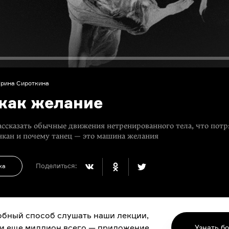
рина Сироткина
 как желание
ассказать обычные движения нетренированного тела, что потр
нкан и почему танец — это машина желания
Поделиться:
ка
бный способ слушать наши лекции,
 и еще миллион всего — приложение
Узнать б