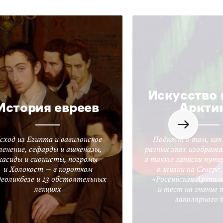
Искусство 
История евреев
Аркти
сход из Египта и вавилонское
Подкаст о том, как
ленение, сефарды и ашкеназы,
разных эпох изобража
хасиды и сионисты, погромы
а также записки путе
и Холокост — в коротком
о жизни на Севере
деоликбезе и 13 обстоятельных
«Российская Арктик
лекциях
и тест на знание 
заполярного 