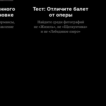
нного
Тест: Отличите балет
новке
от оперы
ормансы,
Найдите среди фотографий
тавление
не «Жизель», не «Щелкунчика»
и не «Лебединое озеро»