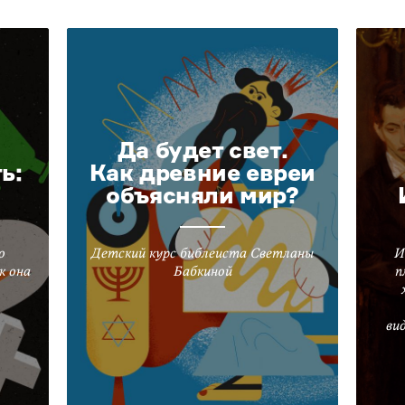
Да будет свет.
ь:
Как древние евреи
объясняли мир?
о
Детский курс библеиста Светланы
И
к она
Бабкиной
п
ви