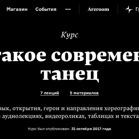
Магазин
События
й музей
Новая Третьяковка
Онлайн-университет
Курс
ой культуры
Русский язык от «гой еси» до «лол кек»
искусство XX века
Русская литература XX века
Детска
такое соврем
танец
7 лекций
5 материалов
зык, открытия, герои и направления хореографи
в аудиолекциях, видеороликах, таблицах и текста
Курс был опубликован
31 октября 2017 года