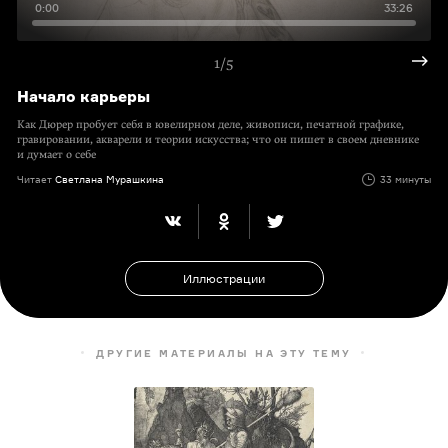
0:00
33:26
1/5
Начало карьеры
Как Дюрер пробует себя в ювелирном деле, живописи, печатной графике,
гравировании, акварели и теории искусства; что он пишет в своем дневнике
и думает о себе
Читает
Светлана Мурашкина
33 минуты
Иллюстрации
ДРУГИЕ МАТЕРИАЛЫ НА ЭТУ ТЕМУ