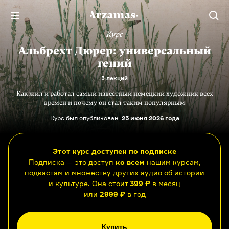
Курс
Альбрехт Дюрер: универсальный
гений
5 лекций
Как жил и работал самый известный немецкий художник всех
времен и почему он стал таким популярным
Курс был опубликован
25 июня 2026 года
Этот курс доступен по подписке
Подписка — это доступ
ко всем
нашим курсам,
подкастам и множеству других аудио об истории
и культуре. Она стоит
399 ₽
в месяц
или
2999 ₽
в год
Купить