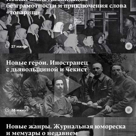
безграмотности и приключения слова
«товарищ»
27 минут
Новые герои. Иностранец
с дьявольщиной и чекист
35 минут
Новые жанры. Журнальная юмореска
и мемуары о недавнем