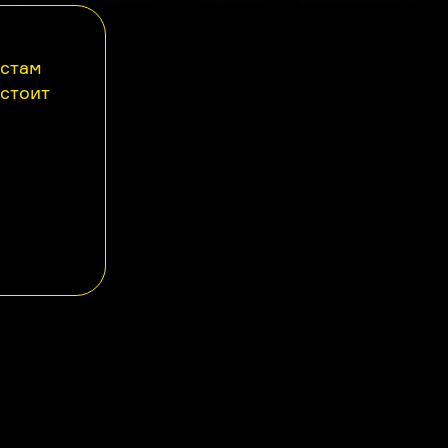
астам
 стоит