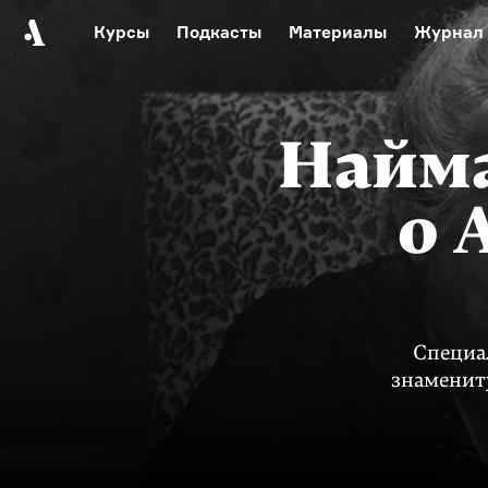
Курсы
Подкасты
Материалы
Журнал
Автор среди нас
Еврейски
Видеоистория русск
Найма
Русское 
о 
Специа
знаменит