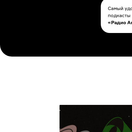
Самый удо
подкасты
«Радио A