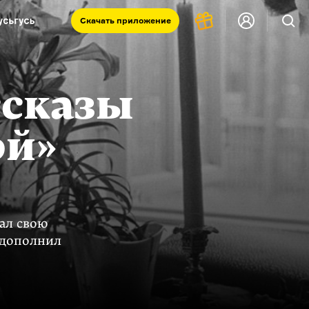
Скачать
приложение
Запад и Восток: история культур
Что такое античность
ссказы
я комната
ой»
ал свою
 дополнил