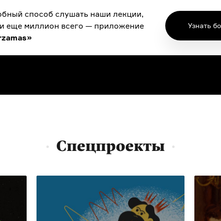
бный способ слушать наши лекции,
 и еще миллион всего — приложение
Узнать б
rzamas»
Спецпроекты