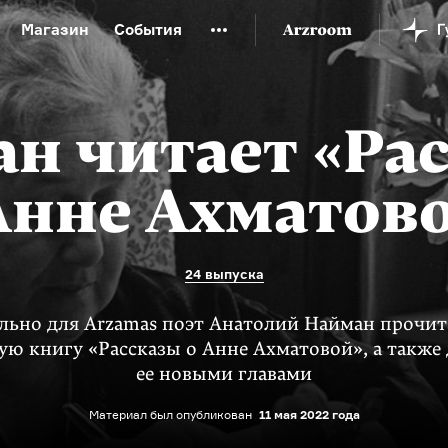
Магазин
События
й музей
Новая Третьяковка
Онлайн-университет
ой культуры
Русский язык от «гой еси» до «лол кек»
н читает «Ра
искусство XX века
Русская литература XX века
Детска
Анне Ахматов
24 выпуска
льно для Arzamas поэт Анатолий Найман прочит
ую книгу «Рассказы о Анне Ахматовой», а также
ее новыми главами
Материал был опубликован
11 мая 2022 года