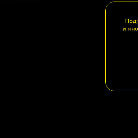
Подп
и мно