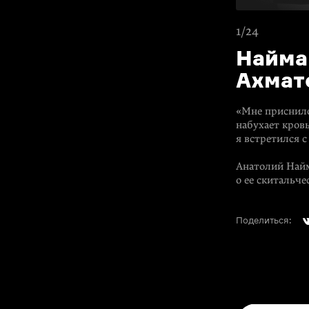
1/24
Найма
Ахмат
«Мне приснилс
набухает кровь
я встретился с
Анатолий Найм
о ее скитальче
Поделиться: