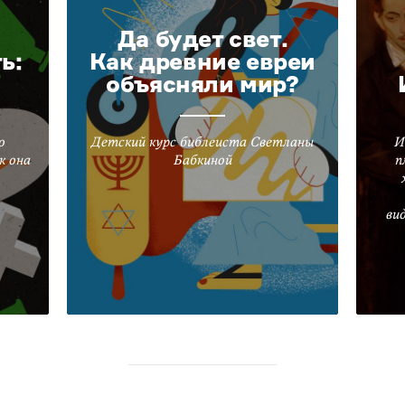
Да будет свет.
ь:
Как древние евреи
объясняли мир?
о
Детский курс библеиста Светланы
И
к она
Бабкиной
п
ви