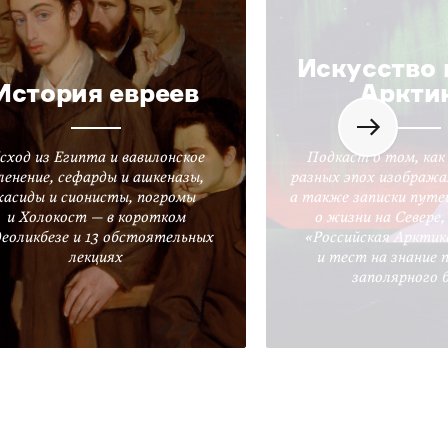
Искусство 
История евреев
Аркти
сход из Египта и вавилонское
Подкаст о том, как
ленение, сефарды и ашкеназы,
разных эпох изобража
хасиды и сионисты, погромы
а также записки путе
и Холокост — в коротком
о жизни на Севере
деоликбезе и 13 обстоятельных
«Российская Арктик
лекциях
и тест на знание 
заполярного 