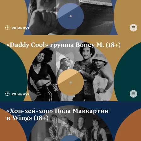
20 минут
«Daddy Cool» группы Boney M. (18+)
28 минут
«Хоп-хей-хоп» Пола Маккартни
и Wings (18+)