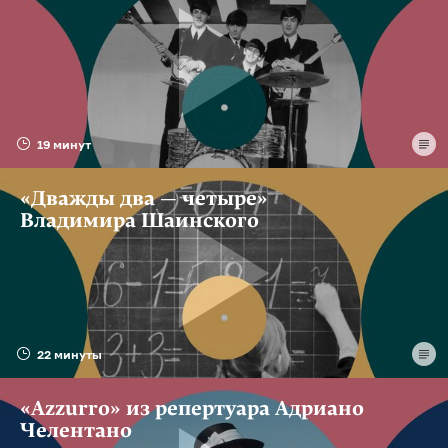
19 минут
«Дважды два — четыре»
Владимира Шаинского
22 минуты
«Azzurro» из репертуара Адриано
Челентано