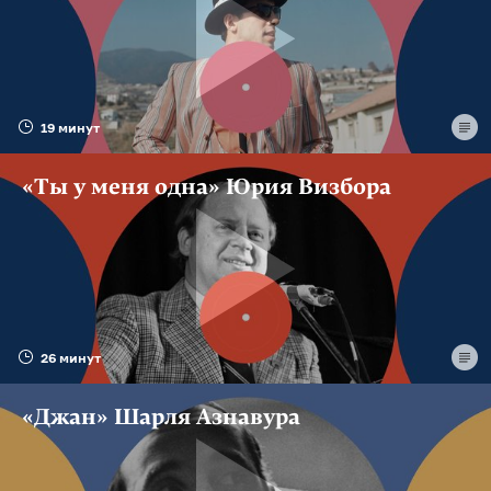
19 минут
«Ты у меня одна» Юрия Визбора
26 минут
«Джан» Шарля Азнавура