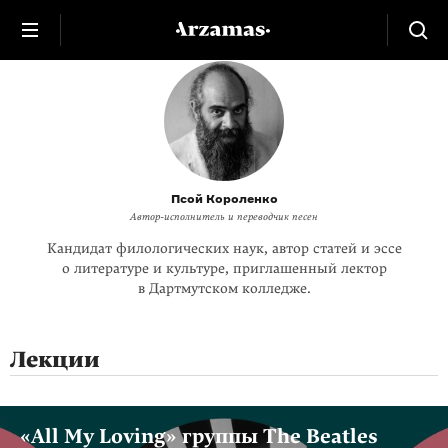
Псой Короленко
Автор-исполнитель и переводчик песен
Кандидат филологических наук, автор статей и эссе
о литературе и культуре, приглашенный лектор
в Дартмутском колледже.
Лекции
«All My Loving» группы The Beatles