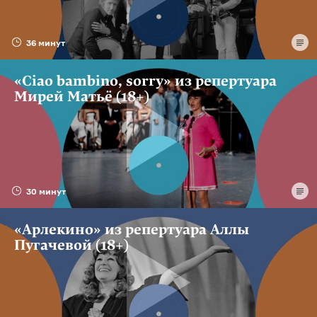
36 минут
«Ciao bambino, sorry» из репертуара
Мирей Матьё (18+)
30 минут
«Арлекино» из репертуара Аллы
Пугачевой (18+)