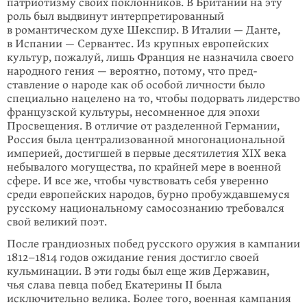
патриотизму своих поклонников. В Британии на эту
роль был выдвинут интерпретированный
в романтическом духе Шекспир. В Италии — Данте,
в Испании — Сервантес. Из крупных европейских
культур, пожалуй, лишь Франция не назначила своего
народного гения — вероятно, потому, что пред­
ставление о народе как об особой личности было
специально нацелено на то, чтобы подорвать лидерство
французской культуры, несомненное для эпохи
Просвещения. В отличие от разделенной Германии,
Россия была централи­зованной многонациональной
империей, достигшей в первые десятилетия XIX века
небывалого могущества, по крайней мере в военной
сфере. И все же, чтобы чувствовать себя уверенно
среди европейских народов, бурно про­буждав­­шемуся
русскому национальному самосознанию требовался
свой великий поэт.
После грандиозных побед русского оружия в кампании
1812–1814 годов ожи­дание гения достигло своей
кульминации. В эти годы был еще жив Державин,
чья слава певца побед Екатерины II была
исключительно велика. Более того, воен­ная кампания