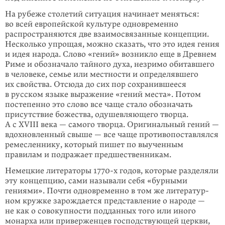
На рубеже столетий ситуация начинает меняться:
во всей европейской культуре одновременно
распространяются две взаимосвязанные концепции.
Несколько упрощая, можно сказать, что это идея гения
и идея народа. Слово «гений» возникло еще в Древнем
Риме и обозначало тайного духа, незримо обитавшего
в человеке, семье или местности и определявшего
их свойства. Отсюда до сих пор сохранившееся
в русском языке выражение «гений места». Потом
посте­пенно это слово все чаще стало обозначать
присутствие божества, одушевляю­щего творца.
А с XVIII века — самого творца. Оригинальный ге­ний —
вдохнов­ленный свыше — все чаще противопоставлялся
ремесленнику, который пишет по выученным
правилам и подражает предшественникам.
Немецкие литераторы 1770-х годов, которые разделяли
эту концепцию, сами называли себя «бурными
гениями». Почти одновременно в том же литератур­
ном кружке зарождается представление о народе —
не как о совокупности подданных того или иного
монарха или приверженцев господствующей церкви,