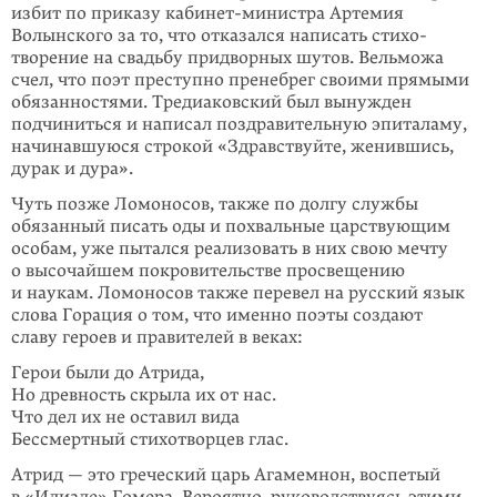
избит по при­казу кабинет-министра Артемия
Волынского за то, что отказался написать стихо­
творение на свадьбу придворных шутов. Вельможа
счел, что поэт пре­ступно пренебрег своими прямыми
обязанностями. Тредиаковский был вы­нуж­ден
подчиниться и написал поздравительную эпиталаму,
начинавшуюся строкой «Здравствуйте, женившись,
дурак и дура».
Чуть позже Ломоносов, также по долгу службы
обязанный писать оды и по­хваль­ные царствующим
особам, уже пытался реализовать в них свою мечту
о вы­сочайшем покро­ви­тельстве просвещению
и наукам. Ломоносов также пере­вел на русский язык
слова Гора­ция о том, что именно поэты создают
славу героев и правителей в веках:
Герои были до Атрида,
Но древность скрыла их от нас.
Что дел их не оставил вида
Бессмертный стихотворцев глас.
Атрид — это греческий царь Агамемнон, воспетый