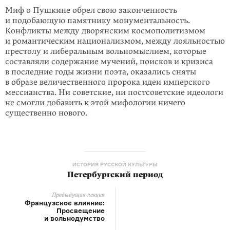
Миф о Пушкине обрел свою законченность
и подобающую памятнику мону­ментальность.
Конфликты между дворянским космополитизмом
и роман­тическим национализмом, между лояльностью
престолу и либеральным вольномыслием, которые
составляли содержание мучений, поисков и кризиса
в последние годы жизни поэта, оказались сняты
в образе величественного про­рока идеи имперского
мессианства. Ни советские, ни постсоветские идеологи
не смогли добавить к этой мифологии ничего
существенно нового.
ИСТОРИЯ РУССКОЙ КУЛЬТУРЫ
Петербургский период
Предыдущая лекция
Французское влияние:
Просвещение
и вольнодумство