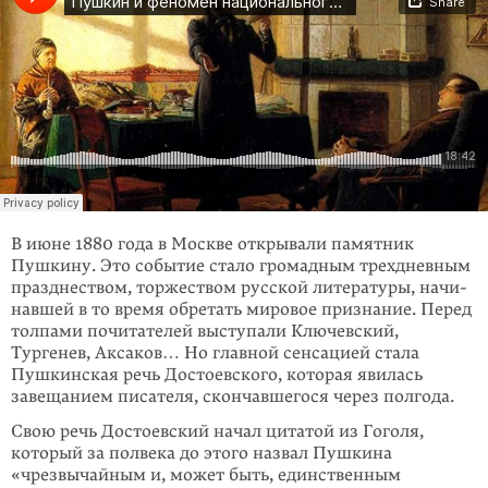
В июне 1880 года в Москве открывали памятник
Пушкину. Это событие стало громадным трехдневным
празднеством, торжеством русской литературы, начи­­
навшей в то время обретать мировое признание. Перед
толпами почита­телей выступали Ключевский,
Тургенев, Аксаков… Но главной сенсацией стала
Пушкинская речь Достоевского, которая явилась
завещанием писателя, скон­чавшегося через полгода.
Свою речь Достоевский начал цитатой из Гоголя,
который за полвека до этого назвал Пушкина
«чрезвычайным и, может быть, единственным