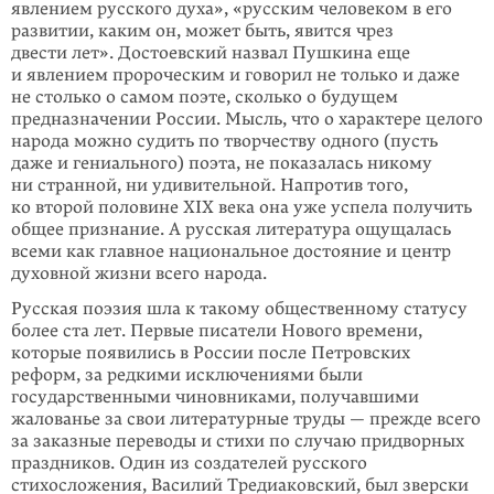
явлением русского духа», «русским человеком в его
развитии, каким он, может быть, явится чрез
двести лет». Достоевский назвал Пушкина еще
и явлением проро­ческим и говорил не только и даже
не столько о самом поэте, сколько о буду­щем
предназначении России. Мысль, что о характере целого
народа можно судить по твор­­честву одного (пусть
даже и гениального) поэта, не показалась никому
ни странной, ни удивительной. Напротив того,
ко второй половине XIX века она уже успела получить
общее признание. А русская литература ощущалась
всеми как главное национальное достояние и центр
духовной жизни всего народа.
Русская поэзия шла к такому общественному статусу
более ста лет. Первые писатели Нового времени,
которые появились в России после Петровских
реформ, за редкими исключениями были
государственными чиновниками, получавшими
жалованье за свои литературные труды — прежде всего
за заказ­ные переводы и стихи по случаю придворных
праздников. Один из создателей русского
стихосложения, Василий Тредиаковский, был зверски