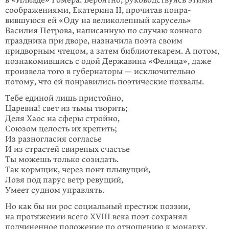
в «Илиаде» Гомера. Веро­ятно, руководствуясь этими
соображениями, Екатерина II, прочитав понра­
вившуюся ей «Оду на великолепный карусель»
Василия Петрова, написанную по случаю конного
праздника при дворе, назначила поэта своим
придворным чтецом, а затем библиотека­рем. А потом,
познакомившись с одой Державина «Фелица», даже
произвела того в губернаторы — исключительно
потому, что ей понравились поэтические похвалы.
Тебе единой лишь пристойно,
Царевна! свет из тьмы творить;
Деля Хаос на сферы стройно,
Союзом целость их крепить;
Из разногласия согласье
И из страстей свирепых счастье
Ты можешь только созидать.
Так кормщик, через понт плывущий,
Ловя под парус ветр ревущий,
Умеет судном управлять.
Но как бы ни рос социальный престиж поэзии,
на протяжении всего XVIII века поэт сохранял
подчиненное положение по отношению к монарху.