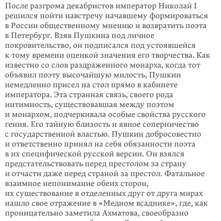
После разгрома декабристов император Николай I
решился пойти навстречу начавшему формироваться
в России общественному мнению и возвратить поэ­та
в Петербург. Взяв Пушкина под личное
покровительство, он подписался под устоявшейся
к тому времени оценкой значения его творчества. Как
из­вестно со слов раздраженного монарха, когда тот
объявил поэту высочайшую милость, Пушкин
немедленно присел на стол прямо в кабинете
императора. Эта стран­ная связь, своего рода
интимность, существовавшая между поэтом
и монархом, подчеркивала особые свойства русского
гения. Его тайную бли­зость и явное соперничество
с государственной властью. Пушкин добросове­стно
и ответ­ственно принял на себя обязанности поэта
в их специфической русской версии. Он взялся
предстательствовать перед престолом за страну
и отчасти даже перед страной за престол. Фатальное
взаимное непонимание обеих сторон,
их существование в отделенных друг от друга мирах
нашло свое отражение в «Медном всаднике», где, как
проницательно заметила Ахматова, своеобразно