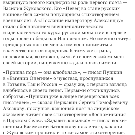
выдвинула нового кандидата на роль первого поэта —
Васи­лия Жуков­ского. Его «Певец во стане русских
воинов» был самым попу­лярным стихот­ворением
военных лет. А «Послание императору Алексан­дру»
стало обоснованием внешне­политического
и идеологического курса рус­ской монар­хии в первые
годы после победы над Наполеоном. Но именно статус
придвор­ных поэтов мешал им вос­при­ниматься
в качестве поэтов народных. К тому же страна,
пережившая, воз­можно, самый героиче­ский момент
своей истории, напряженно ждала нового имени.
«Пришла пора — она влюбилась», — писал Пушкин
в «Евгении Онеги­не» о чув­ствах, проснувшихся
в Татьяне. Так и Россия — сразу же, с первого взгляда
влю­билась в своего гения. Первыми откликнулись
собратья. «Пушкин уже в лицее пере­щеголял всех
писателей», — сказал Державин Сергею Тимофе­евичу
Акса­кову, послушав, как юный поэт на лицейском
экзамене читает свое стихотво­рение «Воспоминания
в Царском Селе». «Задавит, каналья!» — писал восхи­
щенный Вяземский Батюшкову после того, как они
с Жуковским прочи­тали то же самое стихотворение.