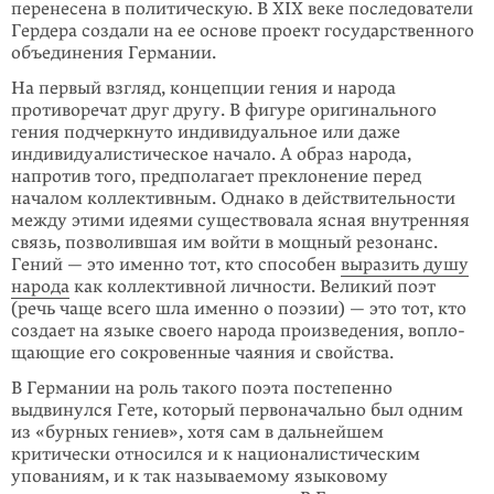
перенесена в политическую. В XIX веке после­дователи
Гердера создали на ее основе проект государственного
объединения Германии.
На первый взгляд, концепции гения и народа
противоречат друг другу. В фигу­ре оригинального
гения подчеркнуто индивидуальное или даже
индивидуали­сти­ческое начало. А образ народа,
напротив того, предполагает преклонение перед
началом коллективным. Однако в действительности
между этими идеями существовала ясная внутренняя
связь, позволившая им войти в мощ­ный резонанс.
Гений — это именно тот, кто способен
выразить душу
на­рода
как коллективной личности. Великий поэт
(речь чаще всего шла именно о поэ­зии) — это тот, кто
создает на языке своего народа произведения, вопло­
щаю­щие его сокровенные чаяния и свойства.
В Германии на роль такого поэта постепенно
выдвинулся Гете, который перво­на­ча­льно был одним
из «бурных гениев», хотя сам в дальнейшем
критически относился и к националистическим
упованиям, и к так называемому языко­вому