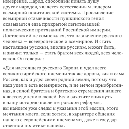
измерение. Народ, способный понять душу
других народов, является естественным лидером
всемирной политической системы. Прославление
всемирной отзывчивости пушкинского гения
оказывается едва прикрытой легитимацией
политических притязаний Российской империи.
Достоевский не сомневался, что назначение русского
человека — всеевропейское и всемирное. И стать
настоящим русским, вполне русским, может быть,
и значит только — стать братом всех людей, всех чело­
веков. Он говорил:
«Для настоящего русского Европа и удел всего
великого арийского племени так же дороги, как и сама
Россия, как и удел своей родной земли, потому что
наш удел и есть всемирность, и не мечом приобре­тен­
ная, а силой братства и братского стремления нашего
к воссоеди­не­нию людей. Если захотите вник­нуть
в нашу историю после петровской реформы,
вы найдете уже следы и ука­зания этой мысли, этого
мечтания моего, если хотите, в характере общения
нашего с европейскими племе­нами, даже в госу­дар­
ственной политике нашей».