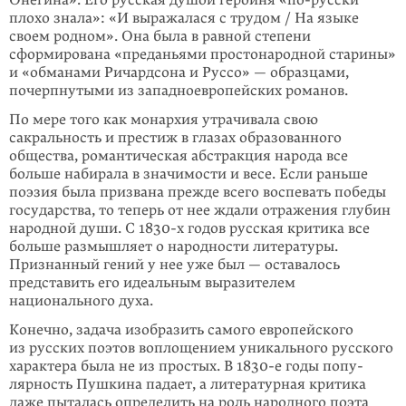
Онегина». Его русская душой героиня «
по-русски
плохо знала»: «И выражалася с трудом / На языке
своем родном». Она была в равной сте­пени
сформирована «преданьями простонародной старины»
и «обманами Ричард­сона и Руссо» — образцами,
почерпнутыми из западноевропейских рома­нов.
По мере того как монархия утрачивала свою
сакральность и престиж в глазах образованного
общества, романтическая абстракция народа все
больше наби­рала в значимости и весе. Если раньше
поэзия была призвана прежде всего вос­певать победы
государства, то теперь от нее ждали отражения глубин
народ­­ной души. С 1830-х годов русская критика все
больше размышляет о на­род­ности ли­тературы.
Признанный гений у нее уже был — оставалось
предста­вить его идеальным выразителем
национального духа.
Конечно, задача изобра­зить самого европейского
из русских поэтов вопло­ще­нием уникального русского
характера была не из простых. В 1830-е годы попу­
лярность Пушкина падает, а литературная критика
даже пыталась опре­делить на роль народного поэта