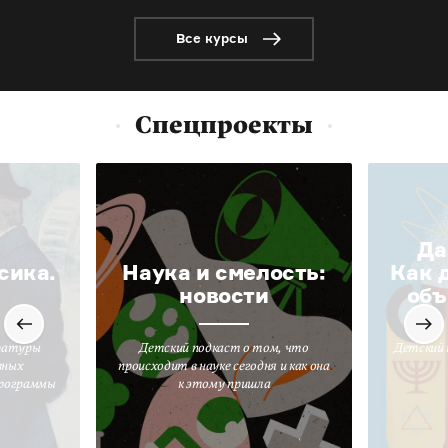
Все курсы
Спецпроекты
Да
сика.
Наука и смелость:
Как 
новости
объ
ратуры
Детский подкаст о том, что
Детский 
вных
происходит в науке сегодня и как она
программы
к этому пришла