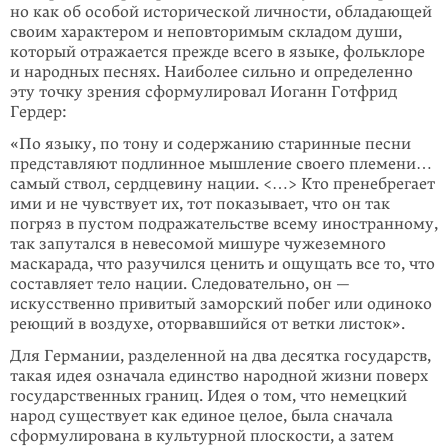
но как об особой исторической личности, обладающей
своим харак­тером и неповто­римым складом души,
который отражается прежде всего в языке, фольклоре
и народных песнях. Наиболее сильно и определенно
эту точку зре­ния сформу­ли­ровал Иоганн Готфрид
Гердер:
«По языку, по тону и содержа­нию старинные песни
представляют подлин­ное мышление своего племени…
самый ствол, сердцевину нации. <…> Кто прене­бре­гает
ими и не чувствует их, тот пока­зывает, что он так
погряз в пустом подра­жательстве всему иностран­ному,
так запутался в невесомой мишуре чуже­земного
маскарада, что разу­чился ценить и ощущать все то, что
состав­ляет тело нации. Следо­ва­тельно, он —
искусственно привитый заморский побег или одиноко
реющий в воз­духе, оторвавшийся от ветки листок».
Для Германии, разделенной на два десятка государств,
такая идея означала единство народной жизни поверх
государственных границ. Идея о том, что немецкий
народ существует как единое целое, была сначала
сформулирована в культурной плоскости, а затем