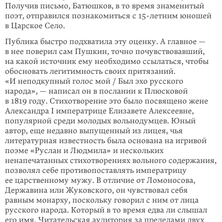
Получив письмо, Батюшков, в то время знаме­нитый
поэт, отпра­вился познакомиться с 15-летним юношей
в Царское Село.
Пуб­лика быстро подхватила эту оценку. А главное —
в нее поверил сам Пуш­кин, точно почувствовавший,
на какой источник ему необходимо ссылаться, чтобы
обосновать легитимность своих притязаний.
«И неподкупный голос мой / Был эхо русского
народа», — написал он в послании к Плюсковой
в 1819 го­ду. Стихотворение это было посвящено жене
Александра I импера­трице Елизавете Алексеевне,
популярной среди молодых вольнодумцев. Юный
автор, еще не­давно выпущенный из лицея, чья
литературная известность была основана на игривой
поэме «Руслан и Людмила» и нескольких
ненапечатанных стихо­творениях вольного содержания,
позволял себе противопоставлять импе­ра­трицу
ее царственному мужу. В отличие от Ломоносова,
Державина или Жу­ков­ского, он чувствовал себя
равным монарху, поскольку говорил с ним от ли­ца
русского народа. Который в то время едва ли слышал
его имя. Чита­тельская аудитория за пределами двух