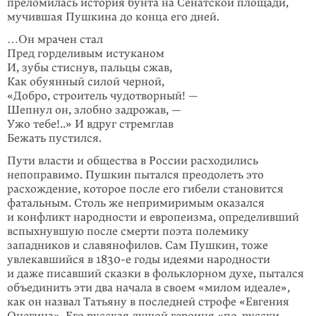
преломилась история бунта на Сенатской площади,
мучившая Пушкина до конца его дней.
…Он мрачен стал
Пред горделивым истуканом
И, зубы стиснув, пальцы сжав,
Как обуянный силой черной,
«Добро, строитель чудотворный! —
Шепнул он, злобно задрожав, —
Ужо тебе!..» И вдруг стремглав
Бежать пустился.
Пути власти и общества в России расходились
непоправимо. Пушкин пытался преодолеть это
расхождение, которое после его гибели становится
фатальным. Столь же непримиримым оказался
и конфликт народности и европеизма, опре­деливший
вспыхнувшую после смерти поэта полемику
западников и славяно­филов. Сам Пушкин, тоже
увлекавшийся в 1830-е годы идеями народности
и даже писавший сказки в фольклорном духе, пытался
объединить эти два начала в своем «милом идеале»,
как он назвал Татьяну в последней строфе «Евгения