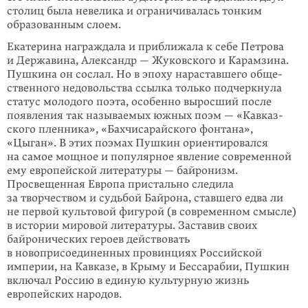
столиц была невелика и ограничивалась тонким
образованным слоем.
Екатерина награждала и приближала к себе Петрова
и Державина, Александр — Жуковского и Карамзина.
Пушкина он сослал. Но в эпоху нараставшего обще­­
ственного недовольства ссылка только подчеркнула
статус молодого поэта, особенно выросший после
появления так называемых южных поэм — «Кавказ­
ского пленника», «Бахчисарайского фонтана»,
«Цыган». В этих поэмах Пушкин ориентировался
на самое мощное и популярное явление современной
ему евро­пейской литературы — байронизм.
Просвещенная Европа пристально следила
за творчеством и судьбой Байрона, ставшего едва ли
не первой культовой фигу­рой (в современном смысле)
в истории мировой литературы. Заставив своих
байронических героев действовать
в новоприсоединенных провинциях Россий­ской
империи, на Кавказе, в Крыму и Бессарабии, Пушкин
включал Россию в единую культурную жизнь
европейских народов.