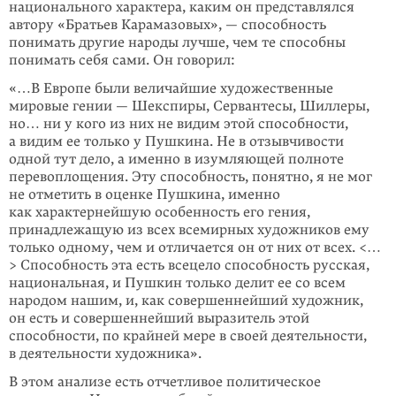
нацио­нального харак­тера, каким он представлялся
автору «Братьев Карамазовых», — способность
понимать другие народы лучше, чем те способны
понимать себя сами. Он говорил:
«…В Европе были величайшие художественные
мировые гении — Шекспиры, Сервантесы, Шиллеры,
но… ни у кого из них не видим этой способности,
а видим ее только у Пушкина. Не в отзывчивости
одной тут дело, а именно в изумляющей полноте
перевоплощения. Эту спо­собность, понятно, я не мог
не отметить в оценке Пушкина, именно
как характернейшую особенность его гения,
принадлежащую из всех всемирных художников ему
только одному, чем и отличается он от них от всех. <…
> Способность эта есть всецело способность русская,
нацио­нальная, и Пушкин только делит ее со всем
народом нашим, и, как со­вер­шеннейший художник,
он есть и совершеннейший выразитель этой
способности, по крайней мере в своей деятельности,
в деятельности худож­ника».
В этом анализе есть отчетливое политическое