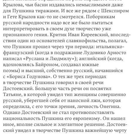
Крылова, чьи басни издавались немыслимыми даже
для Пушкина тира­жами. И все же рядом с Шекспиром
и Гете Крылов
как-то
не смотрелся. Побор­никам
русской народности надо все же было пы­таться
интерпретировать в сво­ем духе творчество уже
признанного гения. Критик Иван Киреевский, впослед­
ствии один из основателей славянофильства, пола­гал,
что Пушкин прошел через три периода: итальянско-
французский (когда в подражание Лудовико Ариосто
написал «Руслана и Людмилу»); ан­глий­ский (когда,
вдохновляясь Байроном, создавал южные
поэмы) и высший, собственно русский, начавшийся
с «Бориса Годунова». О тех же трех периодах
в творчестве Пушкина говорил в своей речи
Достоевский. Большую часть речи он посвятил
Татьяне, в которой увидел тип женщины совершенно
русской, уберегшей себя от наносной лжи, которая
определила, с его точки зрения, личность Онегина.
Однако Достоев­ский не стал противопоставлять
нацио­наль­ность Пушкина его европеизму. Он нашел
иное, вполне сильное и элегантное решение. Достоев­
ский увидел в творчестве Пушкина важнейшую черту