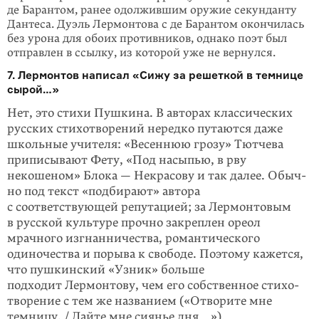
де Барантом, ранее одолжившим оружие секунданту
Дантеса. Дуэль Лермонтова с де Барантом окончилась
без урона для обоих противников, однако поэт был
отправлен в ссылку, из которой уже не вернулся.
7. Лермонтов написал «Сижу за решеткой в темнице
сырой…»
Нет, это стихи Пушкина. В авторах классических
русских стихотворений неред­ко путаются даже
школьные учителя: «Весеннюю грозу» Тютчева
приписывают Фету, «Под насыпью, в рву
некошеном» Блока — Некрасову и так далее. Обыч­
но под текст «подбирают» автора
с соответствующей репутацией; за Лермонто­вым
в русской культуре прочно закреплен ореол
мрачного изгнанничества, романтического
одиночества и порыва к свободе. Поэтому кажется,
что пуш­кин­ский «Узник» больше
подходит Лермонтову, чем его собственное стихо­
тво­рение с тем же названием («Отворите мне
темницу, / Дайте мне сиянье дня…»).