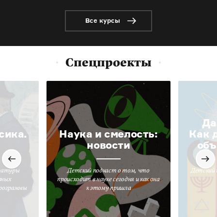
Все курсы
Спецпроекты
Да
сика.
Наука и смелость:
Как 
новости
объ
ратуры
Детский подкаст о том, что
Детский 
вных
происходит в науке сегодня и как она
программы
к этому пришла