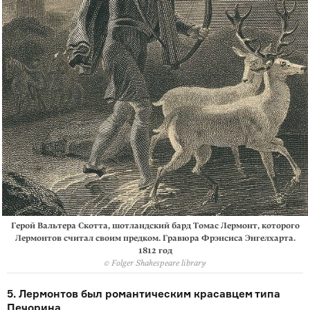
Герой Вальтера Скотта, шотландский бард Томас Лермонт, которого
Лермонтов считал своим предком. Гравюра Фрэнсиса Энгелхарта.
1812 год
© Folger Shakespeare library
5. Лермонтов был романтическим красавцем типа
Печорина