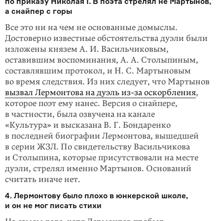
по приказу Николая I. В поэта стрелял не Мартынов,
а снайпер с горы
Все это ни на чем не осно­ванные домыслы.
Достоверно известные обстоятельства дуэли были
изложены князем А. И. Васильчиковым,
оставившим воспоминания, А. А. Столыпиным,
составлявшим протокол, и Н. С. Мартыновым
во время следствия. Из них следует, что Мартынов
вызвал Лермонтова на дуэль из-за оскорбления
,
кото­рое поэт ему нанес. Версия о снайпере,
в частности, была озвучена на канале
«Культура» и высказана В. Г. Бондаренко
в последней биографии Лермонтова, вышедшей
в серии ЖЗЛ. По свидетельству Васильчикова
и Столыпина, кото­рые присутствовали на месте
дуэли, стрелял именно Мартынов. Оснований
считать иначе нет.
4. Лермонтову было плохо в юнкерской школе,
и он не мог писать стихи