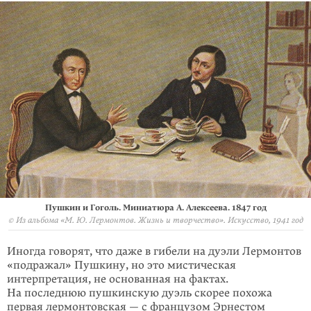
Пушкин и Гоголь. Миниатюра А. Алексеева. 1847 год
© Из альбома «М. Ю. Лермонтов. Жизнь и творчество». Искусство, 1941 год
Иногда говорят, что даже в гибели на дуэли Лермонтов
«подражал» Пушкину, но это мистическая
интерпретация, не основанная на фактах.
На последнюю пушкинскую дуэль скорее похожа
первая лермонтовская — с французом Эрне­стом