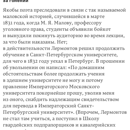
за гонений
Якобы поэта преследовали в связи с так называемой
маловской историей, случившейся в марте
1831 года, когда М. Я. Малову, профессору
уголовного права, студенты объявили бойкот
и вынудили покинуть аудиторию во время лекции,
за что были наказаны. Нет;
в действительности Лермонтов решил продолжить
обучение в Санкт-Петербургском университете,
для чего в 1832 го­ду уехал в Петербург. В прошении
об увольнении он написал: «По домашним
обстоятельствам более продолжать учения
в здешнем университете не могу и потому
правление Императорского Московского
университета покорнейше прошу, уволив меня
из оного, снабдить надлежащим свидетельством
для пере­вода в Императорский Санкт-
Петербургский университет». (Впрочем, Лермон­тов
не стал там учиться, а поступил в Школу
гвардейских подпрапорщиков и кавалерийских