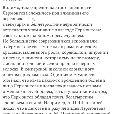
Видимо, такое представление о внешности
Лермонтова сложилось под влиянием его
персонажа. Так,
в мемуарах и беллетристике периодически
встречается упоминание о взгляде Лермонтова:
язвительном, злобном, преследующем.
Но большинство современников вспоминали
о Лермонтове совсем не как о романтическом
красавце: маленького роста, коренастый, широкий
в плечах, в шинели, которая ему не по размеру,
с большой головой и седой прядью в черных
волосах. В юнкерской школе он сломал ногу
и потом прихрамывал. Один из мемуаристов
отмечал, что из-за
какой-то
врожденной болезни
лицо Лермонтова иногда покрывалось пятнами
и меняло цвет. Впрочем, есть и упоминания о том,
что Лермонтов обладал почти богатырским
здоровьем и силой. Например, А. П. Шан-Гирей
писал, что в детстве ни разу не видел Лермонтова
серьезно болевшим, а А. М. Меринский, юнкерский