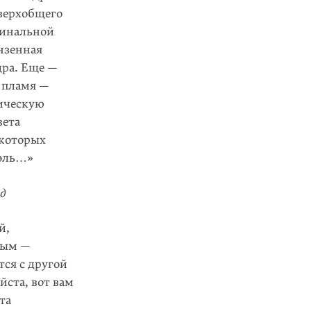
верхобщего
финальной
онзенная
дра. Еще —
в пламя —
тическую
вета
 которых
уэль…»
д
й,
ным —
ся с другой
ста, вот вам
та