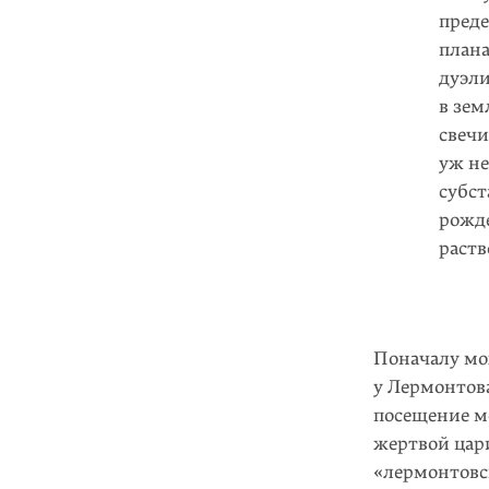
пред
плана
дуэли
в зем
свечи
уж не
субст
рожде
раст
Поначалу мо
у Лермонтов
посещение м
жертвой цар
«лермонтовск