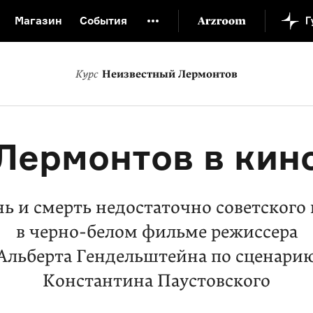
Магазин
События
й музей
Новая Третьяковка
Онлайн-университет
Курс
Неизвестный Лермонтов
ой культуры
Русский язык от «гой еси» до «лол кек»
искусство XX века
Русская литература XX века
Детска
Лермонтов в кин
ь и смерть недостаточно советского 
в черно-белом фильме режиссера
Альберта Гендельштейна по сценари
Константина Паустовского