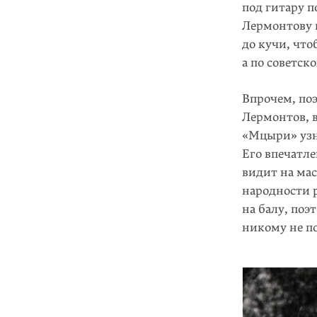
под гитару 
Лермонтову 
до кучи, что
а по советск
Впрочем, поэ
Лермонтов, в
«Мцыри» узна
Его впечатле
видит на мас
народности р
на балу, поэ
никому не п