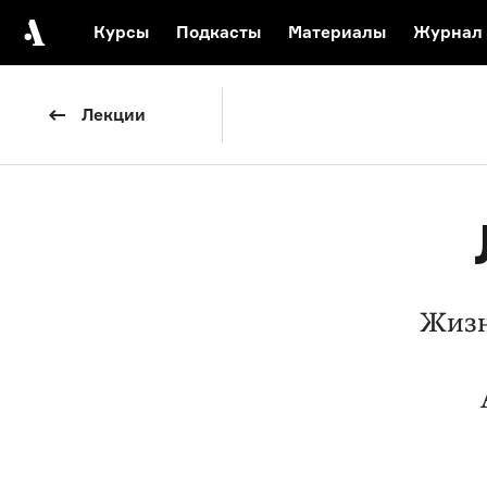
Курсы
Подкасты
Материалы
Журнал
Автор среди нас
Еврейски
Лекции
Видеоистория русск
Русское 
Жизн