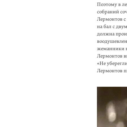
Поэтому в ле
собраний со
Лермонтов с
на бал с дву
должна прои
воодушевлен
жеманники н
Лермонтов ви
«Не уберегли
Лермонтов п