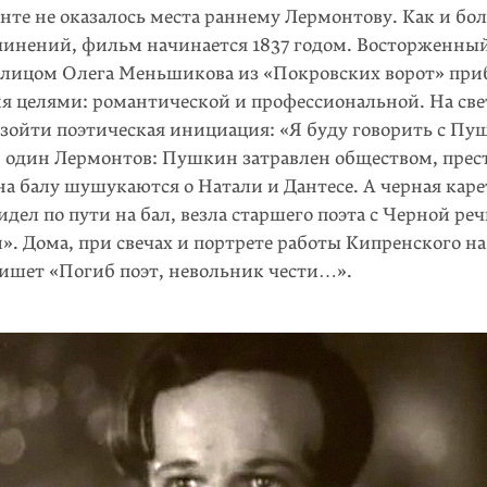
нте не оказалось места раннему Лермонтову. Как и б
чинений, фильм начинается 1837 годом. Восторженны
 лицом Олега Меньшикова из «Покровских ворот» при
мя целями: романтической и профессиональной. На све
зойти поэтическая инициация: «Я буду говорить с П
 один Лермонтов: Пушкин затравлен обществом, прес
а балу шушукаются о Натали и Дантесе. А черная каре
дел по пути на бал, везла старшего поэта с Черной реч
». Дома, при свечах и портрете работы Кипренского на
ишет «Погиб поэт, невольник чести…».