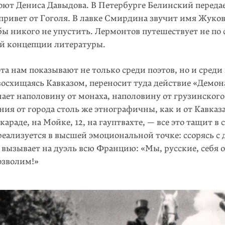
поют Дениса Давыдова. В Петербурге Белинский переда
привет от Гоголя. В лавке Смирдина звучит имя Жуко
бы никого не упустить. Лермонтов путешествует не по 
ой концепции литературы.
та нам показывают не только среди поэтов, но и среди
осхищаясь Кавказом, переносит туда действие «Демон
ет наполовину от монаха, наполовину от грузинского
ния от города столь же этнографичны, как и от Кавказа
караде, на Мойке, 12, на гауптвахте, — все это тащит в 
еализуется в высшей эмоциональной точке: ссорясь с 
т вызывает на дуэль всю Францию: «Мы, русские, себя 
озволим!»