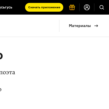
Скачать
приложение
Запад и Восток: история культур
Материалы
Что такое античность
я комната
о
поэта
ю