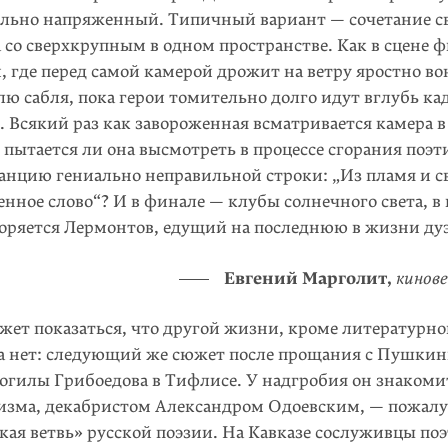
ельно напряженный. Типичный вариант — сочетание с
 со сверхкрупным в одном пространстве. Как в сцене 
, где перед самой камерой дрожит на ветру яростно в
лю сабля, пока герои томительно долго идут вглубь ка
. Всякий раз как завороженная всматривается камера 
 пытается ли она высмотреть в процессе сгорания поэ
анцию гениально неправильной строки: „Из пламя и с
нное слово“? И в финале — клубы солнечного света, в
воряется Лермонтов, едущий на последнюю в жизни д
Евгений Марголит,
кинове
жет показаться, что другой жизни, кроме литературно
а нет: следующий же сюжет после прощания с Пушки
огилы Грибоедова в Тифлисе. У надгробия он знакомит
изма, декабристом Александром Одоевским, — пожалуй
ая ветвь» русской поэзии. На Кавказе сослуживцы поэ