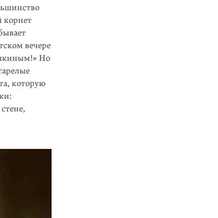
ольшинство
й корнет
бывает
тском вечере
ушкиным!» Но
тарелые
та, которую
ки:
 стене,