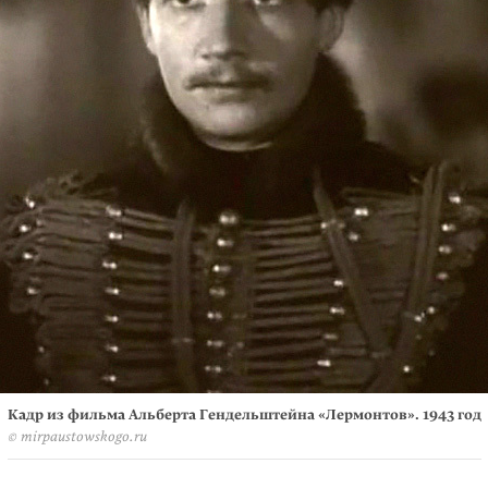
Кадр из фильма Альберта Гендельштейна «Лермонтов». 1943 год
© mirpaustowskogo.ru