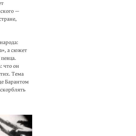
ет
вского —
стране,
 народа:
а», а сюжет
 певца.
: что он
стих. Тема
де Барантом
оскорблять