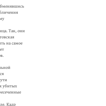
 обменявшись
обличения
ому
ца. Так, они
товская
ть на самое
ет
в.
льной
ся
пути
ах убитых
ересеченные
ле. Кадр