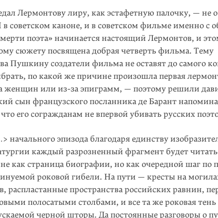
дал Лермонтову лиру, как эстафетную палочку, — не
 в советском каноне, и в советском фильме именно с 
Смерти поэта» начинается настоящий Лермонтов, и эт
ому сюжету посвящена добрая четверть фильма. Тему
а Пушкину создатели фильма не оставят до самого кон
ыбрать, по какой же причине произошла первая лермон
за женщин или из-за эпиграмм, — поэтому решили дави
дкий сын французского посланника де Барант напомина
что его согражданам не впервой убивать русских поэто
> начального эпизода благодаря единству изобразите
атургии каждый разрозненный фрагмент будет читать
 не как страница биографии, но как очередной шаг по 
инуемой роковой гибели. На пути — кресты на могил
в, распластанные пространства российских равнин, п
овыми полосатыми столбами, и все та же роковая тень
ускаемой черной шторы. Да постоянные разговоры о пу