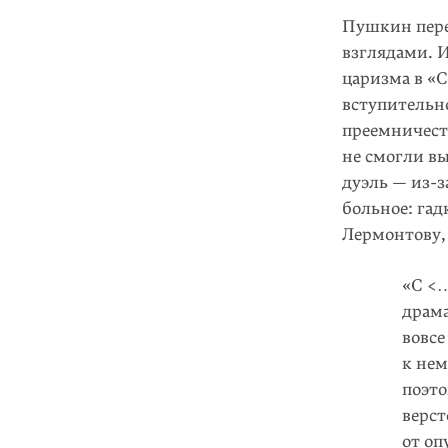
Пушкин пере
взглядами. И
царизма в «
вступительн
преемничеств
не смогли в
дуэль — из-
больное: га
Лермонтову, 
«С <…
драм
вовсе
к нем
поэто
верст
от оп