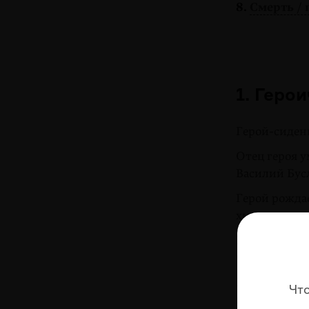
8.
Смерть / 
1. Геро
Герой-сиден
Отец героя 
Василий Бус
Герой рождае
хитростям-м
Рожденный ч
Саур Левани
После смерти
Чт
проявляет сп