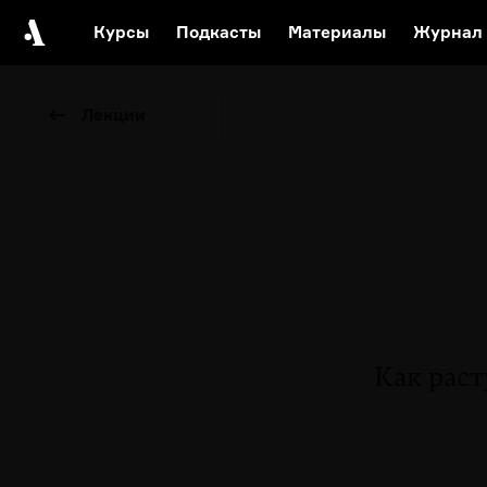
Курсы
Подкасты
Материалы
Журнал
Автор среди нас
Еврейски
Лекции
Видеоистория русск
Русское 
Как раст