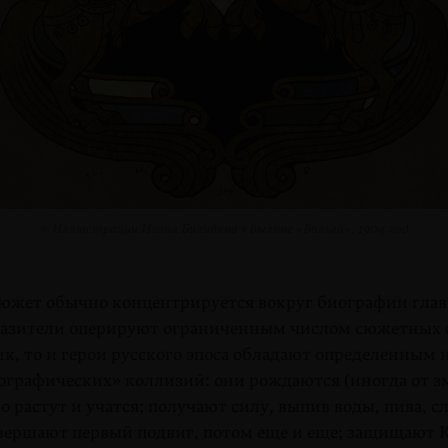
© Иллюстрации Ивана Билибина к былине «Вольга», 1904 год
жет обычно концентрируется вокруг биографии главн
казители оперируют ограниченным числом сюжетных 
к, то и герои русского эпоса обладают определенным
ографических» коллизий: они рождаются (иногда от зм
 растут и учатся; получают силу, выпив воды, пива, 
овершают первый подвиг, потом еще и еще; защищают 