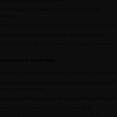
ом побеждает чудовище в поле: Алеша Попович
меевич
дает чудовище у реки / горы: Добрыня Никитич и Зме
дает змею в могиле своей жены: Михайло Потык
дает богатырку: Дунай Иванович, Добрыня Никитич
вражеского нашествия
ит весть о нападении и этим спасает Киев: Калика-бо
етка вместе с отцом, ушедшим в монастырь, спасают К
Михайло Данилович
тка спасает Киев от врага, но погибает в бою: Ермак 
ик спасает Киев от врага: Васька Захаров