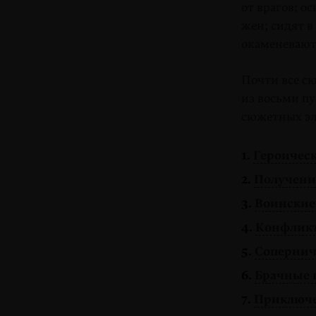
от врагов; о
жен; сидят в
окаменеваю
Почти все сю
из восьми пу
сюжетных эл
1.
Героическ
2.
Получение
3.
Воинские
4.
Конфлик
5.
Сопернич
6.
Брачные 
7.
Приключе