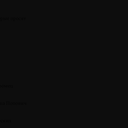
орые просят
уромец
еша Попович
еских