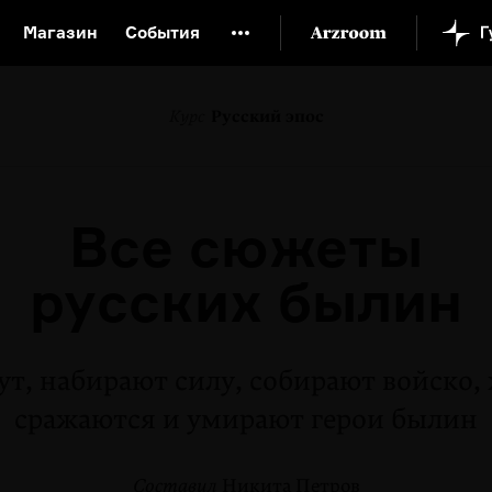
Магазин
События
й музей
Новая Третьяковка
Онлайн-университет
Курс
Русский эпос
ой культуры
Русский язык от «гой еси» до «лол кек»
искусство XX века
Русская литература XX века
Детска
Все сюжеты
русских былин
ут, набирают силу, собирают войско,
сражаются и умирают герои былин
Составил
Никита Петров