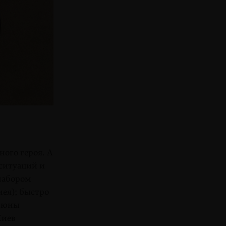
ого героя. А
ситуаций и
 набором
ея); быстро
слюны
Киев