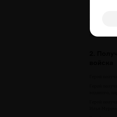
Никитич
Герой рождае
отца: Сокол
Героя «испор
искать роди
2. Полу
войска
Герой получа
Герой получа
водяного, ц
Герой получа
Илья Муром