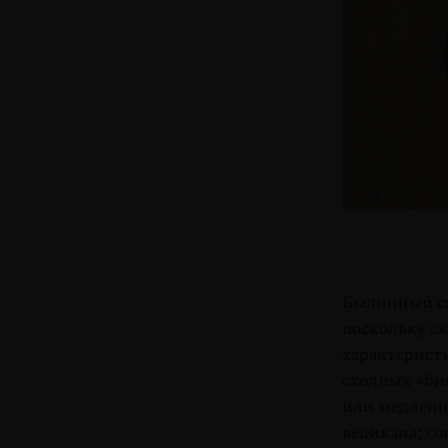
Былинный сю
поскольку с
характеристи
сходных «би
или медленно
великана; с