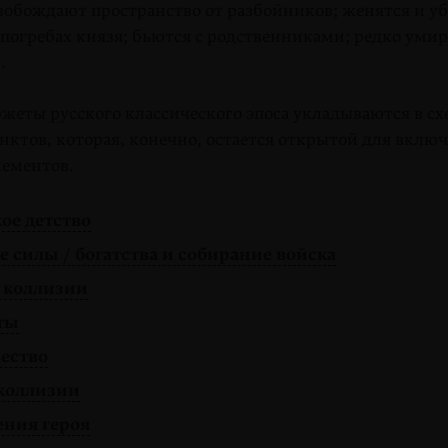
свобождают пространство от разбойников; женятся и у
 погребах князя; бьются с родственниками; редко уми
т.
жеты русского классического эпоса укладываются в сх
нктов, которая, конечно, остается открытой для вклю
ементов.
ое детство
 силы / богатства и собирание войска
 коллизии
ты
ество
коллизии
ния героя