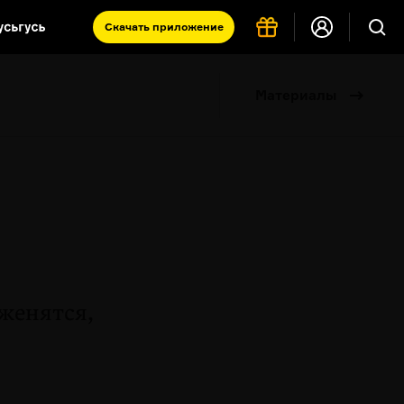
Скачать
приложение
Запад и Восток: история культур
Материалы
Что такое античность
я комната
 женятся,