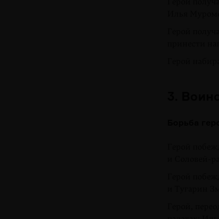
Герой получа
Илья Муроме
Герой получа
принести на
Герой набира
3. Воин
Борьба гер
Герой побежд
и Соловей-р
Герой побеж
и Тугарин З
Герой, пере
палатах: Ил