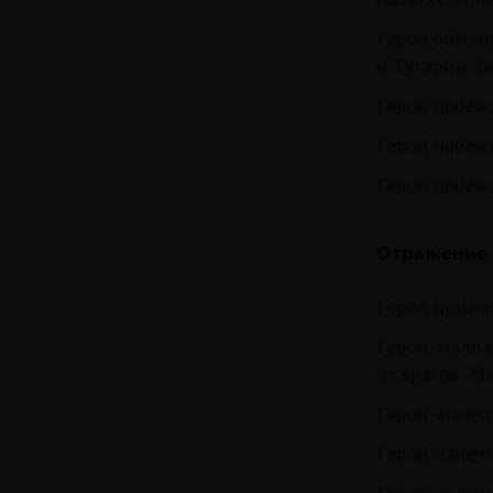
Герой обман
и Тугарин З
Герой побеж
Герой побеж
Герой побеж
Отражение 
Герой принос
Герой-малол
от врагов: 
Герой-малоле
Герой-запечн