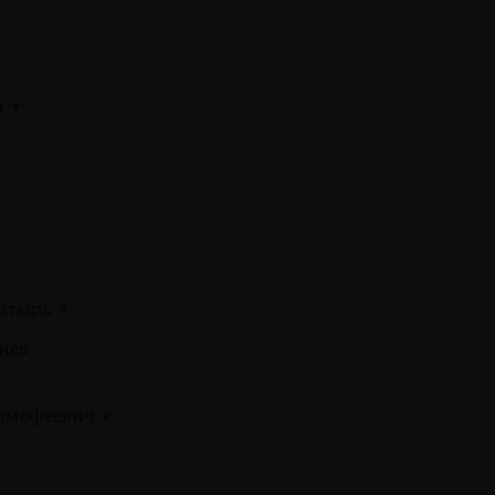
й
гатырь
иев
Тимофеевич