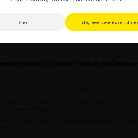
тся от внебрачной связи героя и богатырки, выезжает
ьник
Нет
Да, мне уже есть 18 ле
тили» при родах, он воспитывается вне дома, ищет кон
телей: Михайло Козарин
чение силы / богатства и собиран
ет города в наследство от дяди: Вольга
ет богатство от чудесных персонажей (Волги-реки, Ил
арицы Белорыбицы): Садко
ет богатство, поднимая камень, лежащий на распутье:
ец