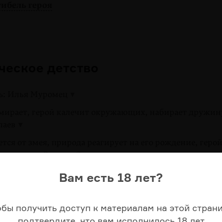
гибель героя
ическое детство
ь: Илья Муромец
умирает, герой калечит окружающих, набирает дружин
лаев
тся от змея, природа реагирует на его рождение, герой
удростям: Вольга, Саур
удесным образом богатырь отправляется на поиски сво
Вам есть 18 лет?
дович
 престарелого отца у вдовы остается дитя; герой быстр
обы получить доступ к материалам на этой страни
особностей в обучении; герой выходит из дома на охо
подтвердите, что вам исполнилось 18 лет