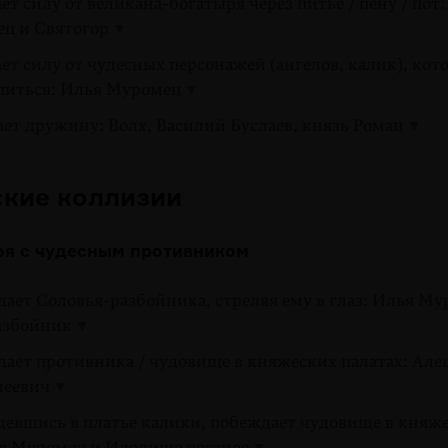
ет силу от великана-богатыря через питье / пену / пот:
ц и Святогор
ет силу от чудесных персонажей (ангелов, калик), кот
питься: Илья Муромец
ет дружину: Волх, Василий Буслаев, князь Роман
ские коллизии
оя с чудесным противником
ает Соловья-разбойника, стреляя ему в глаз: Илья М
азбойник
дает противника / чудовище в княжеских палатах: Ал
меевич
одевшись в платье калики, побеждает чудовище в княж
ья Муромец и Идолище поганое