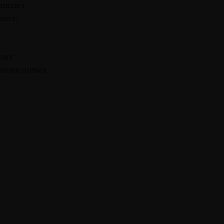
бивают
рают;
ему
чения новых