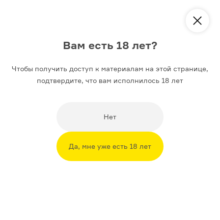
Курс
Русский эпос
Вам есть 18 лет?
Лекции
Материалы
Чтобы получить доступ к материалам на этой странице,
подтвердите, что вам исполнилось 18 лет
Сказители-звезды
Нет
7 коротких рассказов (с аудиопримерами)
о главных певцах былин Русского Севера,
которые собирали полные залы, а в конце жизни
Да, мне уже есть 18 лет
оказались совершенно забыты
Подготовила
Юлия Богатко
18+